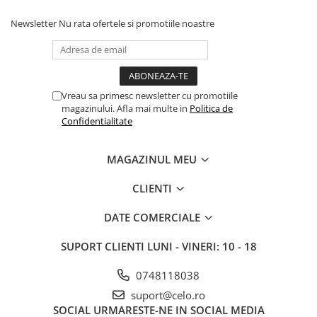
iPhone X
Newsletter
Nu rata ofertele si promotiile noastre
iPhone 8 Plus
iPhone 8
iPhone 7 Plus
iPhone 7
Vreau sa primesc newsletter cu promotiile
magazinului. Afla mai multe in
Politica de
iPhone SE 2020 2nd
Confidentialitate
iPhone 6s Plus
MAGAZINUL MEU
iPhone SE 2022 3rd
iPhone 6 Plus
CLIENTI
iPhone 6
DATE COMERCIALE
Top Piese iPhone
SUPORT CLIENTI
LUNI - VINERI: 10 - 18
Baterie iPhone
Display iPhone
0748118038
Housing iPhone
suport@celo.ro
iPhone 6s
SOCIAL
URMARESTE-NE IN SOCIAL MEDIA