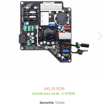
A2159 (Retina 13” 2019)
A2251 (Retina 13” 2020)
A2289 (Retina 13” 2020)
A2338 (M1/M2 13” 2020-2022)
A2442 (M1 14” 2021)
A2485 (M1 16” 2021)
A2779 (M2 14” 2023)
A2918 (M3 14” 2023)
A2992 (M3 14” 2023)
Top Piese Mac
Baterii MacBook
Placi de baza
Incarcatoare MacBook
Display MacBook
445,26 RON
Tastatura MacBook
Include taxa verde - 0,10 RON
MacBook Air
A1369 (13” 2010-2011)
Garantie:
12 luni