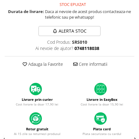
A1370 (11” 2010-2011)
STOC EPUIZAT
A1465 (11” 2012-2015)
Durata de livrare:
Daca ai nevoie de acest produs contacteaza-ne
telefonic sau pe whatsapp!
A1466 (13” 2012-2017)
A1932 (13” 2018-2019)
ALERTA STOC
A2179 (13” 2020)
Cod Produs:
SRS010
A2337 (M1 13” 2020)
Ai nevoie de ajutor?
0748118038
A2681 (M2 13” 2022)
A2941 (M2 15” 2023)
Adauga la Favorite
Cere informatii
A3113 (M3 13” 2024)
A3240 (M4 13” 2025)
MacBook Pro
A1278 (Unibody 13” 2009-2012)
Livrare prin curier
Livrare in EasyBox
A1286 (Unibody 15” 2008-2012)
Cost livrare la doar 17,90 lei
Cost livrare la doar 15,90 lei
A1297 (Unibody 17” 2009-2011)
MacBook
A1342 (Unibody 13” 2009-2010)
Retur gratuit
Plata card
A1534 (Retina 12” 2015-2017)
Ai 15 zile sa returnezi produsul
Plata securizata cu cardul