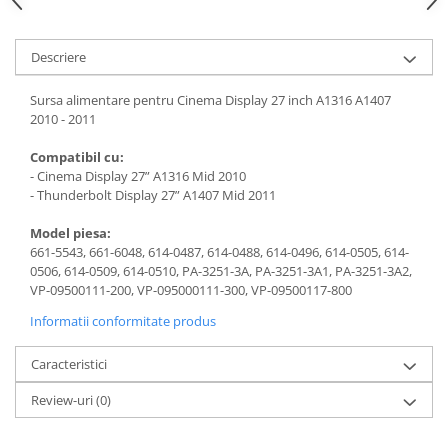
Piese & Accesorii iPhone
iPhone 16 Pro Max
Descriere
iPhone 16 Pro
iPhone 17 Pro
Sursa alimentare pentru Cinema Display 27 inch A1316 A1407
2010 - 2011
iPhone 15 Pro Max
Compatibil cu:
iPhone 16 Plus
- Cinema Display 27” A1316 Mid 2010
iPhone 17
- Thunderbolt Display 27” A1407 Mid 2011
iPhone 15 Pro
Model piesa:
661-5543, 661-6048, 614-0487, 614-0488, 614-0496, 614-0505, 614-
iPhone 16
0506, 614-0509, 614-0510, PA-3251-3A, PA-3251-3A1, PA-3251-3A2,
iPhone 15 Plus
VP-09500111-200, VP-095000111-300, VP-09500117-800
iPhone 15
Informatii conformitate produs
iPhone 14 Pro Max
Caracteristici
iPhone 14 Pro
Review-uri
(0)
iPhone 14 Plus
iPhone 14