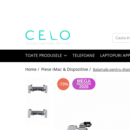
Toate Produsele
Laptopuri Apple
Telefoane
Piese & Accesorii MacBook
MacBook Pro Retina
TOATE PRODUSELE
TELEFOANE
LAPTOPURI APP
A1398 (Retina 15” 2012-2015)
Home /
Piese iMac & Dispozitive /
Balamale pentru disp
A1425 (Retina 13” 2012-2013)
A1502 (Retina 13” 2013-2015)
-73%
A1706 (Retina 13” 2016-2017)
A1707 (Retina 15” 2016-2017)
A1708 (Retina 13” 2016-2017)
A1989 (Retina 13” 2018-2019)
A1990 (Retina 15” 2018-2019)
A2141 (Retina 16” 2019)