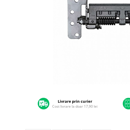
A2159 (Retina 13” 2019)
A2251 (Retina 13” 2020)
A2289 (Retina 13” 2020)
A2338 (M1/M2 13” 2020-2022)
A2442 (M1 14” 2021)
A2485 (M1 16” 2021)
A2779 (M2 14” 2023)
A2918 (M3 14” 2023)
A2992 (M3 14” 2023)
Top Piese Mac
Baterii MacBook
Placi de baza
Distribuie
Incarcatoare MacBook
pe
Display MacBook
Facebook
Livrare prin curier
Cost livrare la doar 17,90 lei
Tastatura MacBook
MacBook Air
A1369 (13” 2010-2011)