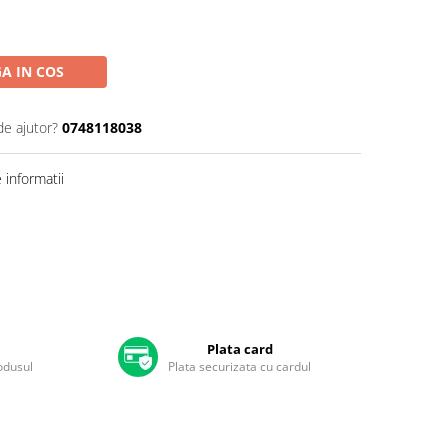
A IN COS
de ajutor?
0748118038
informatii
Plata card
rodusul
Plata securizata cu cardul