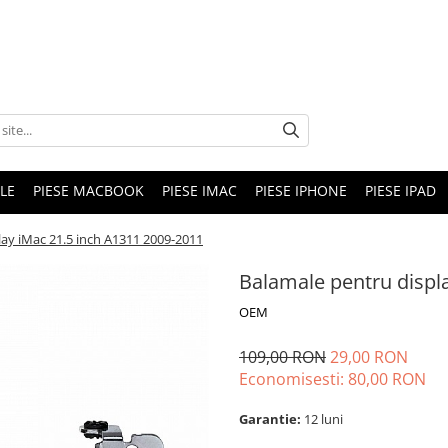
LE
PIESE MACBOOK
PIESE IMAC
PIESE IPHONE
PIESE IPAD
lay iMac 21.5 inch A1311 2009-2011
Balamale pentru displ
OEM
109,00 RON
29,00 RON
Economisesti:
80,00
RON
Garantie:
12 luni