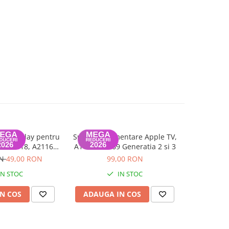
iv display pentru
Sursa de alimentare Apple TV,
Cablu SSD
ch A1418, A2116,
A1427, A1469 Generatia 2 si 3
A1347 La
 - 2019
ON
49,00 RON
99,00 RON
1
IN STOC
IN STOC
N COS
ADAUGA IN COS
ADAUG