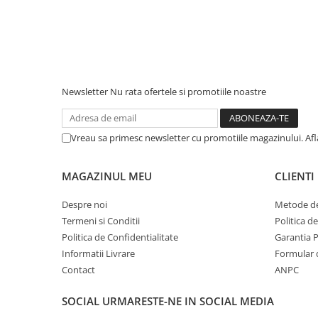
Piese & Accesorii iPhone
iPhone 16 Pro Max
iPhone 16 Pro
iPhone 17 Pro
Newsletter
Nu rata ofertele si promotiile noastre
iPhone 15 Pro Max
iPhone 16 Plus
iPhone 17
Vreau sa primesc newsletter cu promotiile magazinului. Af
iPhone 15 Pro
MAGAZINUL MEU
CLIENTI
iPhone 16
iPhone 15 Plus
Despre noi
Metode de
Termeni si Conditii
Politica d
iPhone 15
Politica de Confidentialitate
Garantia 
iPhone 14 Pro Max
Informatii Livrare
Formular 
iPhone 14 Pro
Contact
ANPC
iPhone 14 Plus
SOCIAL
URMARESTE-NE IN SOCIAL MEDIA
iPhone 14