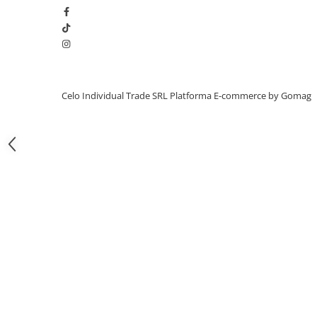
iPhone 13 Pro Max
iPhone 13 Pro
iPhone 13
iPhone 13 mini
Celo Individual Trade SRL
Platforma E-commerce by Gomag
iPhone 12 Pro Max
iPhone 12 Pro
iPhone 12
iPhone 12 mini
iPhone 11 Pro Max
iPhone 11 Pro
iPhone 11
iPhone XS Max
iPhone XS
iPhone XR