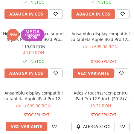
A1370 (11” 2010-2011)
IN STOC
IN STOC
A1465 (11” 2012-2015)
ADAUGA IN COS
ADAUGA IN COS
A1466 (13” 2012-2017)
A1932 (13” 2018-2019)
A2179 (13” 2020)
Husa Flip Magnetica cu suport
Ansamblu display compatibil
-59%
Stylus Pen pentru iPad Pro
cu tableta Apple iPad Pro 12.9
A2337 (M1 13” 2020)
12,9 Inch 2020 Albastru
inch Generatia 3 2018,
119,00 RON
de la 699,00 RON
A2681 (M2 13” 2022)
Generatia 4 2020, A1876,
49,00 RON
A2941 (M2 15” 2023)
A2014, A1895, A1983 - Nou
IN STOC
STOC EPUIZAT
Compatibil
A3113 (M3 13” 2024)
A3240 (M4 13” 2025)
ADAUGA IN COS
VEZI VARIANTE
MacBook Pro
A1278 (Unibody 13” 2009-2012)
Ansamblu display compatibil
Adeziv touchscreen pentru
A1286 (Unibody 15” 2008-2012)
cu tableta Apple iPad Pro 12.9
iPad Pro 12.9-inch (2018) /
inch Generatia 3 2018,
iPad Pro 12.9-inch (2020) Tesa
A1297 (Unibody 17” 2009-2011)
de la 699,00 RON
19,32 RON
Generatia 4 2020, A1876,
MacBook
STOC EPUIZAT
STOC EPUIZAT
A2014, A1895, A1983 - Nou
Compatibil
A1342 (Unibody 13” 2009-2010)
VEZI VARIANTE
ALERTA STOC
A1534 (Retina 12” 2015-2017)