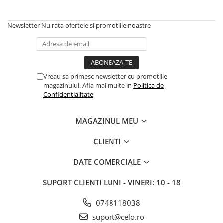
Piese & Accesorii iPhone
iPhone 16 Pro Max
Newsletter
Nu rata ofertele si promotiile noastre
iPhone 16 Pro
iPhone 17 Pro
iPhone 15 Pro Max
Vreau sa primesc newsletter cu promotiile
iPhone 16 Plus
magazinului. Afla mai multe in
Politica de
Confidentialitate
iPhone 17
iPhone 15 Pro
MAGAZINUL MEU
iPhone 16
CLIENTI
iPhone 15 Plus
iPhone 15
DATE COMERCIALE
iPhone 14 Pro Max
SUPORT CLIENTI
LUNI - VINERI: 10 - 18
iPhone 14 Pro
0748118038
iPhone 14 Plus
suport@celo.ro
iPhone 14