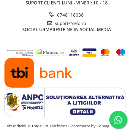
SUPORT CLIENTI
LUNI - VINERI: 10 - 18
Piese & Accesorii iPhone
iPhone 16 Pro Max
0748118038
iPhone 16 Pro
suport@celo.ro
iPhone 17 Pro
SOCIAL
URMARESTE-NE IN SOCIAL MEDIA
iPhone 15 Pro Max
iPhone 16 Plus
iPhone 17
iPhone 15 Pro
iPhone 16
iPhone 15 Plus
iPhone 15
iPhone 14 Pro Max
iPhone 14 Pro
iPhone 14 Plus
Celo Individual Trade SRL
Platforma E-commerce by Gomag
iPhone 14