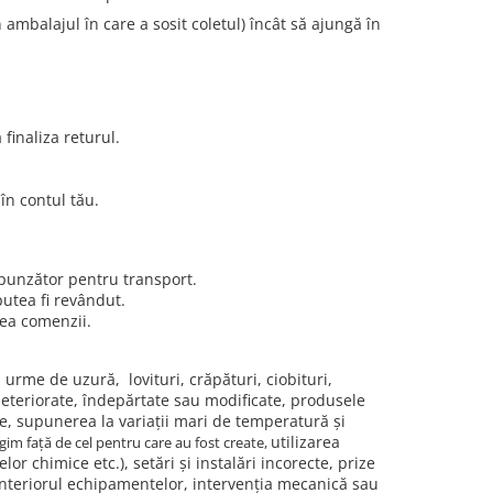
mbalajul în care a sosit coletul) încât să ajungă în
 finaliza returul.
în contul tău.
punzător pentru transport.
putea fi revândut.
rea comenzii.
urme de uzură, lovituri, crăpături, ciobituri,
deteriorate, îndepărtate sau modificate, produsele
e, supunerea la variații mari de temperatură și
utilizarea
egim față de cel pentru care au fost create,
r chimice etc.), setări și instalări incorecte, prize
interiorul echipamentelor, intervenția mecanică sau