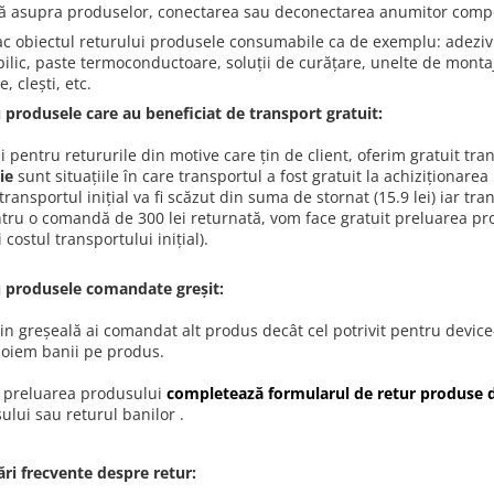
că asupra produselor, conectarea sau deconectarea anumitor compo
 obiectul returului produsele consumabile ca de exemplu: adezivi,
pilic, paste termoconductoare, soluții de curățare, unelte de montaj
, clești, etc.
 produsele care au beneficiat de transport gratuit:
i pentru retururile din motive care țin de client, oferim gratuit tr
ție
sunt situațiile în care transportul a fost gratuit la achiziționare
transportul inițial va fi scăzut din suma de stornat (15.9 lei) iar tra
ntru o comandă de 300 lei returnată, vom face gratuit preluarea prod
i costul transportului inițial).
 produsele comandate greșit:
in greșeală ai comandat alt produs decât cel potrivit pentru device-
apoiem banii pe produs.
 preluarea produsului
completează formularul de retur produse di
ului sau returul banilor .
ări frecvente despre retur: