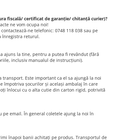
ra fiscală/ certificat de garanție/ chitanță curier)?
 acte ne vom ocupa noi!
, contactează-ne telefonic: 0748 118 038 sau pe
înregistra returul.
 a ajuns la tine, pentru a putea fi revândut (fără
iile, inclusiv manualul de instrucțiuni).
 transport. Este important ca el sa ajungă la noi
ie împotriva șocurilor și același ambalaj în care
ți înlocui cu o alta cutie din carton rigid, potrivită
 pe email. În general coletele ajung la noi în
primi înapoi banii achitați pe produs. Transportul de