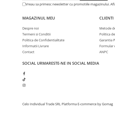
Piese & Accesorii iPad
Vreau sa primesc newsletter cu promotiile magazinului. Af
iPad Pro
iPad Pro 10.5″ (2017)
MAGAZINUL MEU
CLIENTI
iPad Pro 11″ (1st gen - 2018)
Despre noi
Metode de
iPad Pro 11″ (2nd gen - 2020)
Termeni si Conditii
Politica d
iPad Pro 11″ (3rd gen - 2021)
Politica de Confidentialitate
Garantia 
iPad Pro 12.9″ (1st gen - 2015)
Informatii Livrare
Formular 
iPad Pro 12.9″ (2nd gen - 2017)
Contact
ANPC
iPad Pro 12.9″ (3rd gen - 2018)
SOCIAL
URMARESTE-NE IN SOCIAL MEDIA
iPad Pro 12.9″ (4th gen - 2020)
iPad Pro 12.9″ (5th gen - 2021)
iPad Pro 12.9″ (6th gen - 2022)
iPad Pro 9.7″ (2016)
iPad
iPad (4th gen)
Celo Individual Trade SRL
Platforma E-commerce by Gomag
iPad 9.7″ (5th gen - 2017)
iPad 9.7″ (6th gen - 2018)