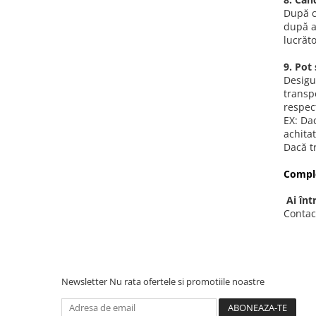
iPhone X
După ce
după ap
iPhone 8 Plus
lucrăt
iPhone 8
9. Pot
iPhone 7 Plus
Desigur
iPhone 7
transpo
respect
iPhone SE 2020 2nd
EX: Dac
achitat
iPhone 6s Plus
Dacă t
iPhone SE 2022 3rd
Comple
iPhone 6 Plus
Ai înt
iPhone 6
Contac
Top Piese iPhone
Baterie iPhone
Display iPhone
Newsletter
Nu rata ofertele si promotiile noastre
Housing iPhone
iPhone 6s