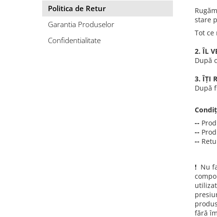
A2159 (Retina 13” 2019)
Politica de Retur
Rugămi
A2251 (Retina 13” 2020)
stare p
Garantia Produselor
A2289 (Retina 13” 2020)
Tot ce
A2338 (M1/M2 13” 2020-2022)
Confidentialitate
2. ÎL 
A2442 (M1 14” 2021)
După ce
A2485 (M1 16” 2021)
A2779 (M2 14” 2023)
3. ÎȚ
După fi
A2918 (M3 14” 2023)
A2992 (M3 14” 2023)
Condiț
Top Piese Mac
--
Produ
Baterii MacBook
--
Produ
--
Retur
Placi de baza
Incarcatoare MacBook
!
Nu fac
Display MacBook
compon
Tastatura MacBook
utiliz
MacBook Air
presiu
produse
A1369 (13” 2010-2011)
fără î