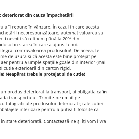
t deteriorat din cauza împachetării
u a îl repune în vânzare. În cazul în care acesta
pachetării necorespunzătoare, automat valoarea sa
 fi nevoiți să reținem până la 20% din
usul în starea în care a ajuns la noi.
integral contravaloarea produsului! De aceea, te
rme de uzură și că acesta este bine protejat pe
e aer pentru a umple spațiile goale din interior (mai
i cutie exterioară din carton rigid.
e! Neapărat trebuie protejat și de cutie!
t un produs deteriorat la transport, ai obligația ca
în
ioada transportului. Trimite-ne email pe
u fotografii ale produsului deteriorat și ale cutiei
balajele interioare pentru a putea fi folosite ca
în stare deteriorată. Contactează-ne și îți vom livra