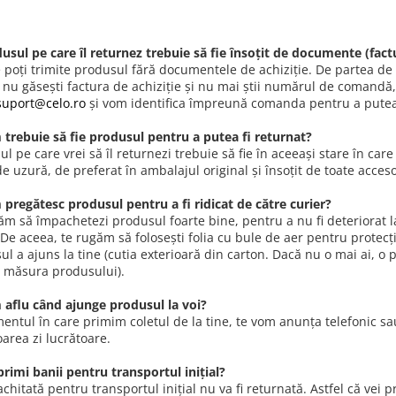
dusul pe care îl returnez trebuie să fie însoțit de documente (factu
 poți trimite produsul fără documentele de achiziție. De partea de
 nu găsești factura de achiziție și nu mai știi numărul de comandă
suport@celo.ro
și vom identifica împreună comanda pentru a putea 
 trebuie să fie produsul pentru a putea fi returnat?
l pe care vrei să îl returnezi trebuie să fie în aceeași stare în care
 uzură, de preferat în ambalajul original și însoțit de toate accesor
 pregătesc produsul pentru a fi ridicat de către curier?
ăm să împachetezi produsul foarte bine, pentru a nu fi deteriorat la
 De aceea, te rugăm să folosești folia cu bule de aer pentru protecț
l a ajuns la tine (cutia exterioară din carton. Dacă nu o mai ai, o po
 măsura produsului).
 aflu când ajunge produsul la voi?
entul în care primim coletul de la tine, te vom anunța telefonic sau
area zi lucrătoare.
primi banii pentru transportul inițial?
hitată pentru transportul inițial nu va fi returnată. Astfel că vei 