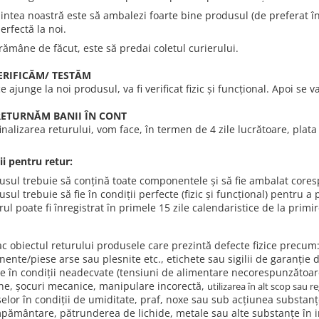
ntea noastră este să ambalezi foarte bine produsul (de preferat în a
erfectă la noi.
 rămâne de făcut, este să predai coletul curierului.
VERIFICĂM/ TESTĂM
 ajunge la noi produsul, va fi verificat fizic și funcțional. Apoi se va
I RETURNĂM BANII ÎN CONT
nalizarea returului, vom face, în termen de 4 zile lucrătoare, plata 
ii pentru retur:
sul trebuie să conțină toate componentele și să fie ambalat cores
sul trebuie să fie în condiții perfecte (fizic și funcțional) pentru a 
ul poate fi înregistrat în primele 15 zile calendaristice de la primi
 obiectul returului produsele care prezintă defecte fizice precum: 
ente/piese arse sau plesnite etc., etichete sau sigilii de garanție 
ate în condiții neadecvate (tensiuni de alimentare necorespunzătoar
ne, șocuri mecanice, manipulare incorectă,
utilizarea în alt scop sau r
lor în condiții de umiditate, praf, noxe sau sub acțiunea substanțelo
mpământare, pătrunderea de lichide, metale sau alte substanțe în 