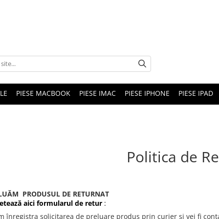
LE
PIESE MACBOOK
PIESE IMAC
PIESE IPHONE
PIESE IPAD
Politica de R
ELUĂM PRODUSUL DE RETURNAT
tează aici formularul de retur
:
 înregistra solicitarea de preluare produs prin curier și vei fi cont