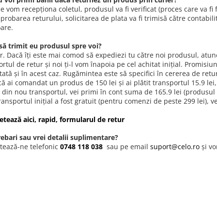
 vom recepționa coletul, produsul va fi verificat (proces care va fi f
robarea returului, solicitarea de plata va fi trimisă către contabilita
oare.
 să trimit eu produsul spre voi?
. Dacă îți este mai comod să expediezi tu către noi produsul, atunci
rtul de retur și noi ți-l vom înapoia pe cel achitat inițial. Promisiu
ată și în acest caz. Rugămintea este să specifici în cererea de retu
ă ai comandat un produs de 150 lei și ai plătit transportul 15.9 lei, 
 din nou transportul, vei primi în cont suma de 165.9 lei (produsul +
ransportul inițial a fost gratuit (pentru comenzi de peste 299 lei),
tează aici, rapid, formularul de retur
rebari sau vrei detalii suplimentare?
tează-ne telefonic
0748 118 038
sau pe email
suport@celo.ro
și vo