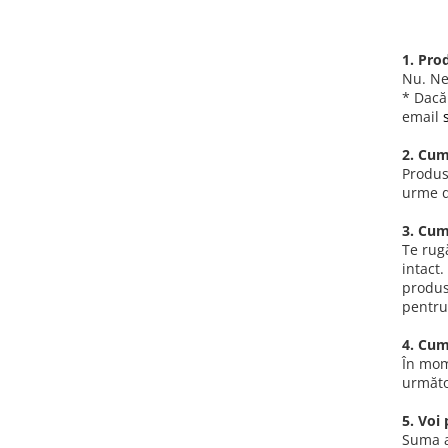
Piese & Accesorii iPhone
iPhone 16 Pro Max
1. Pro
iPhone 16 Pro
Nu. Ne
* Dacă
iPhone 17 Pro
email
iPhone 15 Pro Max
2. Cum
iPhone 16 Plus
Produsu
iPhone 17
urme de
iPhone 15 Pro
3. Cum
Te rug
iPhone 16
intact.
iPhone 15 Plus
produsu
pentru
iPhone 15
4. Cum
iPhone 14 Pro Max
În mom
iPhone 14 Pro
următo
iPhone 14 Plus
5. Voi 
iPhone 14
Suma ac