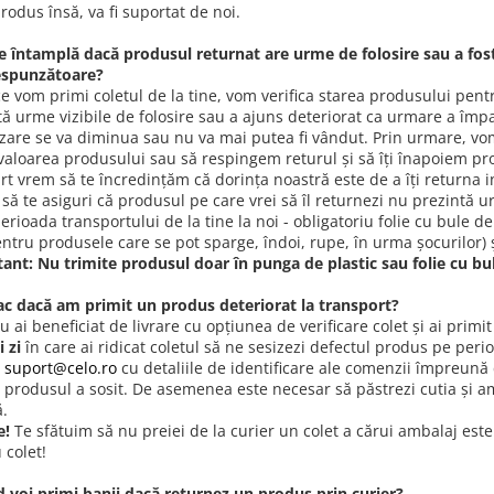
rodus însă, va fi suportat de noi.
se întamplă dacă produsul returnat are urme de folosire sau a fos
espunzătoare?
e vom primi coletul de la tine, vom verifica starea produsului pentr
tă urme vizibile de folosire sau a ajuns deteriorat ca urmare a îm
zare se va diminua sau nu va mai putea fi vândut. Prin urmare, vom
valoarea produsului sau să respingem returul și să îți înapoiem prod
art vrem să te încredințăm că dorința noastră este de a îți returna 
să te asiguri că produsul pe care vrei să îl returnezi nu prezintă u
erioada transportului de la tine la noi - obligatoriu folie cu bule d
ntru produsele care se pot sparge, îndoi, rupe, în urma șocurilor) ș
ant: Nu trimite produsul doar în punga de plastic sau folie cu bul
fac dacă am primit un produs deteriorat la transport?
 ai beneficiat de livrare cu opțiunea de verificare colet și ai primi
i zi
în care ai ridicat coletul să ne sesizezi defectul produs pe per
a
suport@celo.ro
cu detaliile de identificare ale comenzii împreună c
e produsul a sosit. De asemenea este necesar să păstrezi cutia și am
.
e!
Te sfătuim să nu preiei de la curier un colet a cărui ambalaj este 
 colet!
d voi primi banii dacă returnez un produs prin curier?