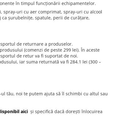
nente în timpul funcționării echipamentelor.
 spray-uri cu aer comprimat, spray-uri cu alcool
 ca șurubelnițe, spatule, perii de curățare,
ansportul de returnare a produselor.
a produsului (comenzi de peste 299 lei). În aceste
nsportul de retur va fi suportat de noi.
usului, iar suma returnată va fi 284.1 lei (300 –
ul tău, noi te putem ajuta să îl schimbi cu altul sau
sponibil aici
și specifică dacă dorești înlocuirea