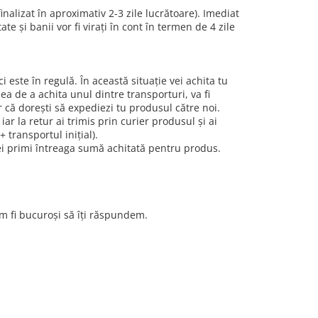
inalizat în aproximativ 2-3 zile lucrătoare). Imediat
te și banii vor fi virați în cont în termen de 4 zile
 este în regulă. În această situație vei achita tu
nea de a achita unul dintre transporturi, va fi
r că dorești să expediezi tu produsul către noi.
iar la retur ai trimis prin curier produsul și ai
 transportul inițial).
 vei primi întreaga sumă achitată pentru produs.
m fi bucuroși să îți răspundem.