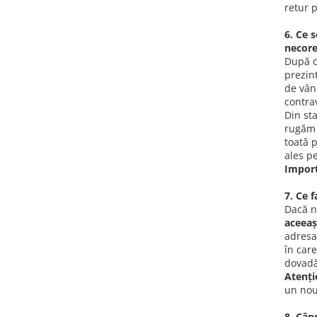
retur p
iPhone 13 Pro Max
6. Ce 
iPhone 13 Pro
necor
iPhone 13
După c
prezin
iPhone 13 mini
de vân
contra
iPhone 12 Pro Max
Din st
iPhone 12 Pro
rugăm 
toată p
iPhone 12
ales pe
Import
iPhone 12 mini
iPhone 11 Pro Max
7. Ce 
Dacă nu
iPhone 11 Pro
aceeaș
iPhone 11
adres
în car
iPhone XS Max
dovadă
Atenți
iPhone XS
un nou
iPhone XR
8. Cân