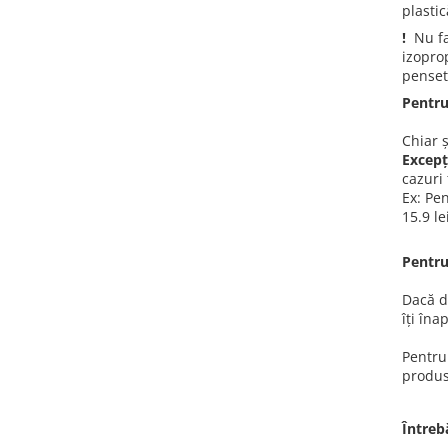
A1370 (11” 2010-2011)
plasti
A1465 (11” 2012-2015)
!
Nu fac
izopro
A1466 (13” 2012-2017)
pensete
A1932 (13” 2018-2019)
Pentru
A2179 (13” 2020)
A2337 (M1 13” 2020)
Chiar ș
Excep
A2681 (M2 13” 2022)
cazuri 
A2941 (M2 15” 2023)
Ex: Pe
A3113 (M3 13” 2024)
15.9 le
A3240 (M4 13” 2025)
Pentru
MacBook Pro
A1278 (Unibody 13” 2009-2012)
Dacă d
îți în
A1286 (Unibody 15” 2008-2012)
A1297 (Unibody 17” 2009-2011)
Pentru
MacBook
produs
A1342 (Unibody 13” 2009-2010)
Întreb
A1534 (Retina 12” 2015-2017)