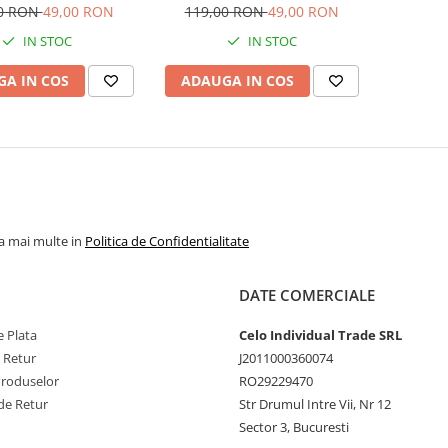
Gen 6 8 Pini
Gen 6 10 Pini
00 RON
49,00 RON
119,00 RON
49,00 RON
IN STOC
IN STOC
A IN COS
ADAUGA IN COS
la mai multe in
Politica de Confidentialitate
DATE COMERCIALE
 Plata
Celo Individual Trade SRL
e Retur
J2011000360074
Produselor
RO29229470
de Retur
Str Drumul Intre Vii, Nr 12
Sector 3, Bucuresti