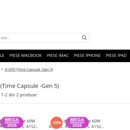
LE
PIESE MACBOOK
PIESE IMAC
PIESE IPHONE
PIESE IPAD
 /
A1470 (Time Capsule -Gen 5)
(Time Capsule -Gen 5)
1-
2
din
2
produse
de alimentare 60W
Sursa de alimentare 60W
-59%
 A1470 Gen 5, A1521
Airport, A1470 Gen 5, A1521