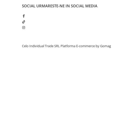
A1370 (11” 2010-2011)
SOCIAL
URMARESTE-NE IN SOCIAL MEDIA
A1465 (11” 2012-2015)
A1466 (13” 2012-2017)
A1932 (13” 2018-2019)
A2179 (13” 2020)
A2337 (M1 13” 2020)
A2681 (M2 13” 2022)
Celo Individual Trade SRL
Platforma E-commerce by Gomag
A2941 (M2 15” 2023)
A3113 (M3 13” 2024)
A3240 (M4 13” 2025)
MacBook Pro
A1278 (Unibody 13” 2009-2012)
A1286 (Unibody 15” 2008-2012)
A1297 (Unibody 17” 2009-2011)
MacBook
A1342 (Unibody 13” 2009-2010)
A1534 (Retina 12” 2015-2017)