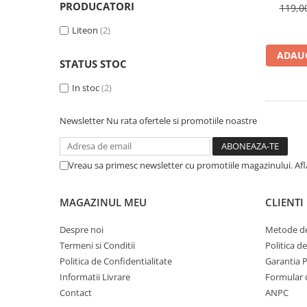
A2159 (Retina 13” 2019)
PRODUCATORI
119,
A2251 (Retina 13” 2020)
Liteon
(2)
A2289 (Retina 13” 2020)
A2338 (M1/M2 13” 2020-2022)
ADAUG
STATUS STOC
A2442 (M1 14” 2021)
In stoc
(2)
A2485 (M1 16” 2021)
A2779 (M2 14” 2023)
Newsletter
Nu rata ofertele si promotiile noastre
A2918 (M3 14” 2023)
A2992 (M3 14” 2023)
Top Piese Mac
Vreau sa primesc newsletter cu promotiile magazinului. Af
Baterii MacBook
Placi de baza
MAGAZINUL MEU
CLIENTI
Incarcatoare MacBook
Despre noi
Metode de
Display MacBook
Termeni si Conditii
Politica d
Tastatura MacBook
Politica de Confidentialitate
Garantia 
MacBook Air
Informatii Livrare
Formular 
Contact
ANPC
A1369 (13” 2010-2011)