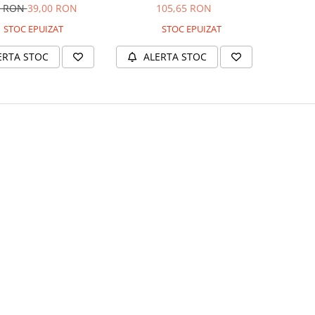
Negru
ESR HaloLock - Midnight Blue
0 RON
39,00 RON
105,65 RON
STOC EPUIZAT
STOC EPUIZAT
ERTA STOC
ALERTA STOC