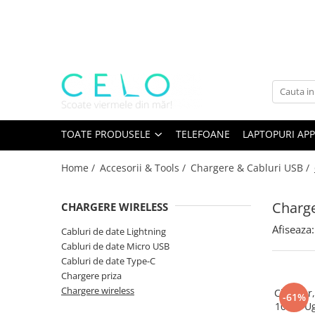
Toate Produsele
Laptopuri Apple
Telefoane
Piese & Accesorii MacBook
MacBook Pro Retina
TOATE PRODUSELE
TELEFOANE
LAPTOPURI APP
A1398 (Retina 15” 2012-2015)
Home /
Accesorii & Tools /
Chargere & Cabluri USB /
A1425 (Retina 13” 2012-2013)
A1502 (Retina 13” 2013-2015)
Charge
CHARGERE WIRELESS
A1706 (Retina 13” 2016-2017)
A1707 (Retina 15” 2016-2017)
Afiseaza:
Cabluri de date Lightning
A1708 (Retina 13” 2016-2017)
Cabluri de date Micro USB
Cabluri de date Type-C
A1989 (Retina 13” 2018-2019)
Chargere priza
A1990 (Retina 15” 2018-2019)
Chargere wireless
Charger,
-61%
A2141 (Retina 16” 2019)
10W - Ug