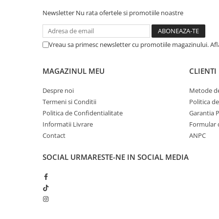
A1370 (11” 2010-2011)
Newsletter
Nu rata ofertele si promotiile noastre
A1465 (11” 2012-2015)
A1466 (13” 2012-2017)
A1932 (13” 2018-2019)
Vreau sa primesc newsletter cu promotiile magazinului. Af
A2179 (13” 2020)
A2337 (M1 13” 2020)
MAGAZINUL MEU
CLIENTI
A2681 (M2 13” 2022)
Despre noi
Metode de
A2941 (M2 15” 2023)
Termeni si Conditii
Politica d
A3113 (M3 13” 2024)
Politica de Confidentialitate
Garantia 
A3240 (M4 13” 2025)
Informatii Livrare
Formular 
MacBook Pro
Contact
ANPC
A1278 (Unibody 13” 2009-2012)
SOCIAL
URMARESTE-NE IN SOCIAL MEDIA
A1286 (Unibody 15” 2008-2012)
A1297 (Unibody 17” 2009-2011)
MacBook
A1342 (Unibody 13” 2009-2010)
A1534 (Retina 12” 2015-2017)