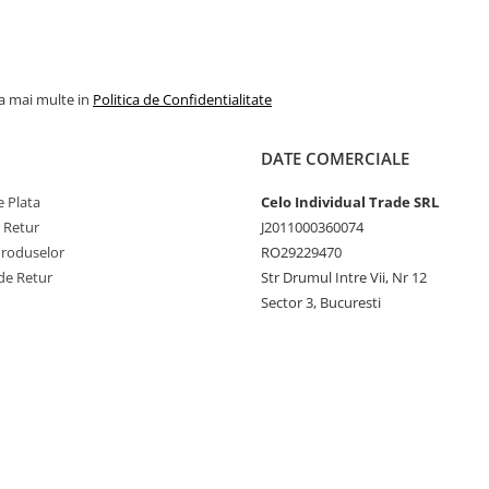
la mai multe in
Politica de Confidentialitate
DATE COMERCIALE
 Plata
Celo Individual Trade SRL
e Retur
J2011000360074
Produselor
RO29229470
de Retur
Str Drumul Intre Vii, Nr 12
Sector 3, Bucuresti