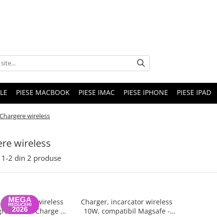
LE
PIESE MACBOOK
PIESE IMAC
PIESE IPHONE
PIESE IPAD
Chargere wireless
re wireless
1-
2
din
2
produse
 incarcator wireless
Charger, incarcator wireless
reen, Fast Charge -
10W, compatibil Magsafe -