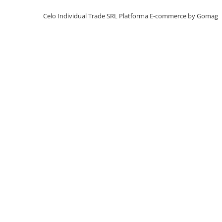
Piese & Accesorii iPhone
Celo Individual Trade SRL
Platforma E-commerce by Gomag
iPhone 16 Pro Max
iPhone 16 Pro
iPhone 17 Pro
iPhone 15 Pro Max
iPhone 16 Plus
iPhone 17
iPhone 15 Pro
iPhone 16
iPhone 15 Plus
iPhone 15
iPhone 14 Pro Max
iPhone 14 Pro
iPhone 14 Plus
iPhone 14