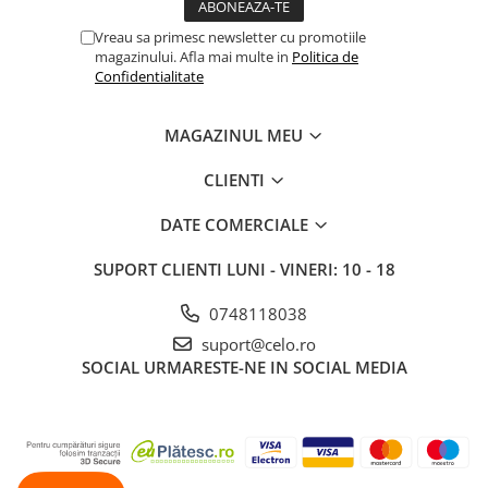
Piese & Accesorii iPad
Vreau sa primesc newsletter cu promotiile
iPad Pro
magazinului. Afla mai multe in
Politica de
iPad Pro 10.5″ (2017)
Confidentialitate
iPad Pro 11″ (1st gen - 2018)
iPad Pro 11″ (2nd gen - 2020)
MAGAZINUL MEU
iPad Pro 11″ (3rd gen - 2021)
CLIENTI
iPad Pro 12.9″ (1st gen - 2015)
iPad Pro 12.9″ (2nd gen - 2017)
DATE COMERCIALE
iPad Pro 12.9″ (3rd gen - 2018)
SUPORT CLIENTI
LUNI - VINERI: 10 - 18
iPad Pro 12.9″ (4th gen - 2020)
iPad Pro 12.9″ (5th gen - 2021)
0748118038
iPad Pro 12.9″ (6th gen - 2022)
suport@celo.ro
iPad Pro 9.7″ (2016)
SOCIAL
URMARESTE-NE IN SOCIAL MEDIA
iPad
iPad (4th gen)
iPad 9.7″ (5th gen - 2017)
iPad 9.7″ (6th gen - 2018)