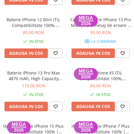
iPhone 13 Pro Max
iPhone 13 Pro
Baterie iPhone 12 Mini (Ti),
ColorX – Baterie iPhone 13 Pro
iPhone 13
Compatibilitate 100%,
Max | Fără mesaj de eroare |
Garanție 12 luni
100% Compatibilă | Garanție
89,00 RON
99,00 RON
iPhone 13 mini
12 luni
IN STOC
LA COMANDA
iPhone 12 Pro Max
iPhone 12 Pro
ADAUGA IN COS
ADAUGA IN COS
iPhone 12
iPhone 12 mini
Baterie iPhone 13 Pro Max
Baterie iPhone XS (Ti),
4870 mAh, High Capacity
Compatibilitate 100%,
iPhone 11 Pro Max
Diagnostic (diagnoza)
Garanție 12 luni
119,00 RON
89,00 RON
iPhone 11 Pro
IN STOC
IN STOC
iPhone 11
ADAUGA IN COS
ADAUGA IN COS
iPhone XS Max
iPhone XS
iMisu – Baterie iPhone 15 Plus
iMisu – Baterie iPhone 7 Plus
iPhone XR
| Compatibilitate 100% |
| Compatibilitate 100% |