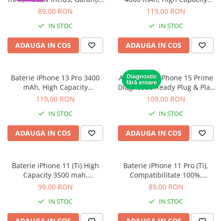
Piese & Accesorii iPhone
12 luni
Diagnostic (diagnoza)
89,00 RON
119,00 RON
iPhone 16 Pro Max
IN STOC
IN STOC
iPhone 16 Pro
ADAUGA IN COS
ADAUGA IN COS
iPhone 17 Pro
iPhone 15 Pro Max
Baterie iPhone 13 Pro 3400
Acumulator iPhone 15 Prime
iPhone 16 Plus
mAh, High Capacity
Diagnostic-Ready Plug & Play
iPhone 17
Diagnostic (diagnoza)
cu diagnoză
119,00 RON
109,00 RON
iPhone 15 Pro
IN STOC
IN STOC
iPhone 16
ADAUGA IN COS
ADAUGA IN COS
iPhone 15 Plus
iPhone 15
Baterie iPhone 11 (Ti) High
Baterie iPhone 11 Pro (Ti),
iPhone 14 Pro Max
Capacity 3500 mah,
Compatibilitate 100%,
Compatibilitate 100%,
Garanție 12 luni
iPhone 14 Pro
99,00 RON
89,00 RON
Garanție 12 luni
iPhone 14 Plus
IN STOC
IN STOC
iPhone 14
ADAUGA IN COS
ADAUGA IN COS