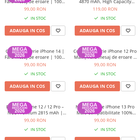
A2159 (Retina 13” 2019)
Fără mesaj de eroare | 100%
4870 mAh, High Capacity
Compatibilă | Garanție 12
Diagnostic (diagnoza)
A2251 (Retina 13” 2020)
99,00 RON
119,00 RON
luni
A2289 (Retina 13” 2020)
IN STOC
IN STOC
A2338 (M1/M2 13” 2020-2022)
ADAUGA IN COS
ADAUGA IN COS
A2442 (M1 14” 2021)
A2485 (M1 16” 2021)
A2779 (M2 14” 2023)
ColorX – Baterie iPhone 14 |
ColorX – Baterie iPhone 12 Pro
Fără mesaj de eroare | 100%
Max | Fără mesaj de eroare |
A2918 (M3 14” 2023)
Compatibilă | Garanție 12
100% Compatibilă | Garanție
99,00 RON
99,00 RON
A2992 (M3 14” 2023)
luni
12 luni
Top Piese Mac
IN STOC
IN STOC
Baterii MacBook
ADAUGA IN COS
ADAUGA IN COS
Placi de baza
Incarcatoare MacBook
Baterie iPhone 12 / 12 Pro –
NCC – Baterie iPhone 13 Pro
Display MacBook
NCC Premium 2815 mAh |
Max, Compatibilitate 100%,
Tastatura MacBook
Adeziv inclus | Garanție 12
Garanție 12 luni
99,00 RON
99,00 RON
MacBook Air
luni
IN STOC
IN STOC
A1369 (13” 2010-2011)