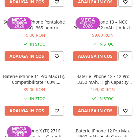
ADAUGA IN COS
ADAUGA IN COS
A1370 (11” 2010-2011)
A1465 (11” 2012-2015)
A1466 (13” 2012-2017)
Surubelnita iPhone Pentalobe
Baterie iPhone 13 – NCC
A1932 (13” 2018-2019)
0.8 HUIJIAQI 365 pentru
Premium 3232 mAh | Adeziv
suburile de la carcasa
inclus | Garanție 12 luni
A2179 (13” 2020)
19,00 RON
99,00 RON
A2337 (M1 13” 2020)
IN STOC
IN STOC
A2681 (M2 13” 2022)
ADAUGA IN COS
ADAUGA IN COS
A2941 (M2 15” 2023)
A3113 (M3 13” 2024)
A3240 (M4 13” 2025)
Baterie iPhone 11 Pro Max (Ti),
Baterie iPhone 12 / 12 Pro
MacBook Pro
Compatibilitate 100%,
3350 mAh, High Capacity
Garanție 12 luni
Diagnostic (diagnoza)
89,00 RON
109,00 RON
A1278 (Unibody 13” 2009-2012)
IN STOC
IN STOC
A1286 (Unibody 15” 2008-2012)
A1297 (Unibody 17” 2009-2011)
ADAUGA IN COS
ADAUGA IN COS
MacBook
A1342 (Unibody 13” 2009-2010)
Baterie iPhone X (Ti) 2716
Baterie iPhone 12 Pro Max
A1534 (Retina 12” 2015-2017)
mAh, Adeziv inclus, Garanție
4600 mAh, High Capacity