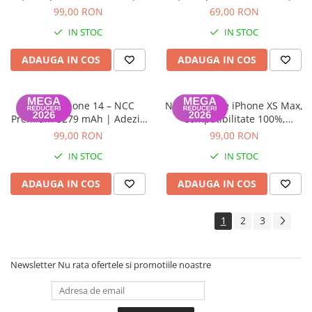
iPhone X
Garanție 12 luni
Garanție 12 luni
99,00 RON
69,00 RON
iPhone 8 Plus
IN STOC
IN STOC
iPhone 8
ADAUGA IN COS
ADAUGA IN COS
iPhone 7 Plus
iPhone 7
Baterie iPhone 14 – NCC
NCC – Baterie iPhone XS Max,
iPhone SE 2020 2nd
Premium 3279 mAh | Adeziv
Compatibilitate 100%,
inclus | Garanție 12 luni
Garanție 12 luni
iPhone 6s Plus
99,00 RON
99,00 RON
IN STOC
IN STOC
iPhone SE 2022 3rd
iPhone 6 Plus
ADAUGA IN COS
ADAUGA IN COS
iPhone 6
1
2
3
Top Piese iPhone
Baterie iPhone
Display iPhone
Newsletter
Nu rata ofertele si promotiile noastre
Housing iPhone
iPhone 6s