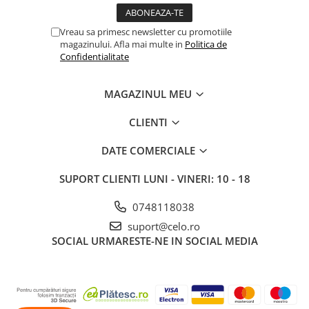
A1370 (11” 2010-2011)
A1465 (11” 2012-2015)
Vreau sa primesc newsletter cu promotiile
A1466 (13” 2012-2017)
magazinului. Afla mai multe in
Politica de
Confidentialitate
A1932 (13” 2018-2019)
A2179 (13” 2020)
MAGAZINUL MEU
A2337 (M1 13” 2020)
A2681 (M2 13” 2022)
CLIENTI
A2941 (M2 15” 2023)
A3113 (M3 13” 2024)
DATE COMERCIALE
A3240 (M4 13” 2025)
SUPORT CLIENTI
LUNI - VINERI: 10 - 18
MacBook Pro
A1278 (Unibody 13” 2009-2012)
0748118038
A1286 (Unibody 15” 2008-2012)
suport@celo.ro
SOCIAL
URMARESTE-NE IN SOCIAL MEDIA
A1297 (Unibody 17” 2009-2011)
MacBook
A1342 (Unibody 13” 2009-2010)
A1534 (Retina 12” 2015-2017)