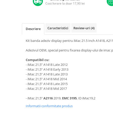
A1370 (11” 2010-2011)
Cost livrare la doar 17,90 lei
A1465 (11” 2012-2015)
A1466 (13” 2012-2017)
A1932 (13” 2018-2019)
A2179 (13” 2020)
Caracteristici
Review-uri
(4)
Descriere
A2337 (M1 13” 2020)
Kit banda adeziv display pentru iMac 21.5 Inch A1418, A211
A2681 (M2 13” 2022)
A2941 (M2 15” 2023)
Adezivul OEM, special pentru fixarea display-ului de imac p
A3113 (M3 13” 2024)
Compatibil cu:
A3240 (M4 13” 2025)
- iMac 21,5” A1418 Late 2012
MacBook Pro
- iMac 21,5” A1418 Early 2013
- iMac 21,5” A1418 Late 2013
A1278 (Unibody 13” 2009-2012)
- iMac 21,5” A1418 Mid 2014
A1286 (Unibody 15” 2008-2012)
- iMac 21,5” A1418 Late 2015
A1297 (Unibody 17” 2009-2011)
- iMac 21,5” A1418 Mid 2017
MacBook
- iMac 21,5”
A2116
2019,
EMC 3195
, ID iMac19,2
A1342 (Unibody 13” 2009-2010)
Informatii conformitate produs
A1534 (Retina 12” 2015-2017)