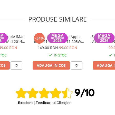
PRODUSE SIMILARE
VDS Apple iMac
Sursa de alimentare Apple
Sursa de alim
-34%
8 2k Mid 2014
iMac 21.5 inch A1311 205W
A1427, A1469 
Pini
2009-2011
49,00 RON
149,00 RON
99,00 RON
99,
STOC
IN STOC
COS
ADAUGA IN COS
ADAUGA I