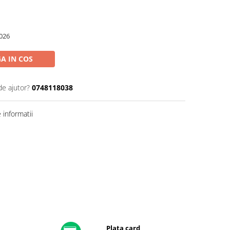
026
A IN COS
de ajutor?
0748118038
informatii
Plata card