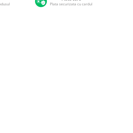
rodusul
Plata securizata cu cardul