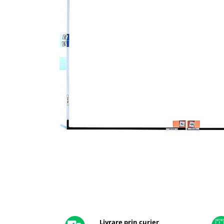
A2159 (Retina 13” 2019)
A2251 (Retina 13” 2020)
A2289 (Retina 13” 2020)
A2338 (M1/M2 13” 2020-2022)
A2442 (M1 14” 2021)
A2485 (M1 16” 2021)
A2779 (M2 14” 2023)
A2918 (M3 14” 2023)
A2992 (M3 14” 2023)
Top Piese Mac
Baterii MacBook
Placi de baza
Incarcatoare MacBook
Display MacBook
Tastatura MacBook
MacBook Air
Distribuie
pe
A1369 (13” 2010-2011)
Facebook
Livrare prin curier