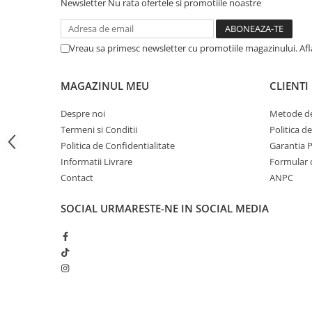
Newsletter
Nu rata ofertele si promotiile noastre
iPhone 13 Pro Max
iPhone 13 Pro
Vreau sa primesc newsletter cu promotiile magazinului. Af
iPhone 13
iPhone 13 mini
MAGAZINUL MEU
CLIENTI
iPhone 12 Pro Max
Despre noi
Metode de
iPhone 12 Pro
Termeni si Conditii
Politica d
iPhone 12
Politica de Confidentialitate
Garantia 
Informatii Livrare
Formular 
iPhone 12 mini
Contact
ANPC
iPhone 11 Pro Max
SOCIAL
URMARESTE-NE IN SOCIAL MEDIA
iPhone 11 Pro
iPhone 11
iPhone XS Max
iPhone XS
iPhone XR