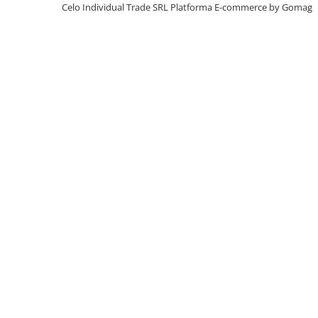
iPhone X
Celo Individual Trade SRL
Platforma E-commerce by Gomag
iPhone 8 Plus
iPhone 8
iPhone 7 Plus
iPhone 7
iPhone SE 2020 2nd
iPhone 6s Plus
iPhone SE 2022 3rd
iPhone 6 Plus
iPhone 6
Top Piese iPhone
Baterie iPhone
Display iPhone
Housing iPhone
iPhone 6s