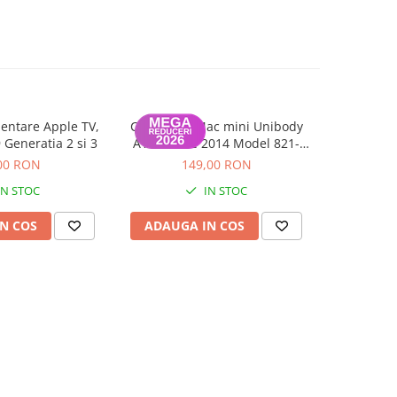
entare Apple TV,
Cablu SSD Mac mini Unibody
Balamale 
-73%
Generatia 2 si 3
A1347 Late 2014 Model 821-
21.5 inc
00010-A
00 RON
149,00 RON
109,0
IN STOC
IN STOC
N COS
ADAUGA IN COS
ADAUG