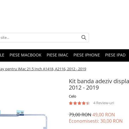
LE
PIESE MACBOOK
PIESE IMAC
PIESE IPHONE
PIESE IPAD
lay pentru iMac 21.5 Inch A1418, A2116, 2012 - 2019
Kit banda adeziv displ
2012 - 2019
Celo
4 Review-uri
79,00 RON
49,00 RON
Economisesti:
30,00
RON