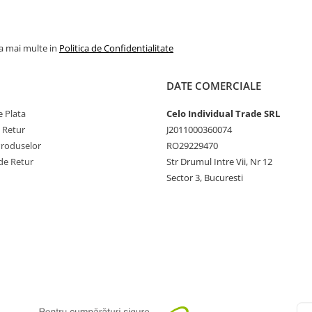
la mai multe in
Politica de Confidentialitate
DATE COMERCIALE
 Plata
Celo Individual Trade SRL
e Retur
J2011000360074
Produselor
RO29229470
de Retur
Str Drumul Intre Vii, Nr 12
Sector 3, Bucuresti