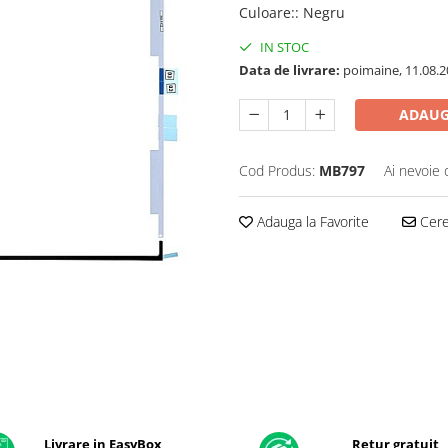
Culoare:
:
Negru
IN STOC
Data de livrare:
poimaine, 11.08.2
ADAUG
Cod Produs:
MB797
Ai nevoie 
Adauga la Favorite
Cere 
Livrare in EasyBox
Retur gratuit