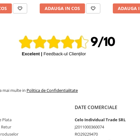
COS
ADAUGA IN COS
ADAUGA I
la mai multe in
Politica de Confidentialitate
DATE COMERCIALE
 Plata
Celo Individual Trade SRL
e Retur
J2011000360074
Produselor
RO29229470