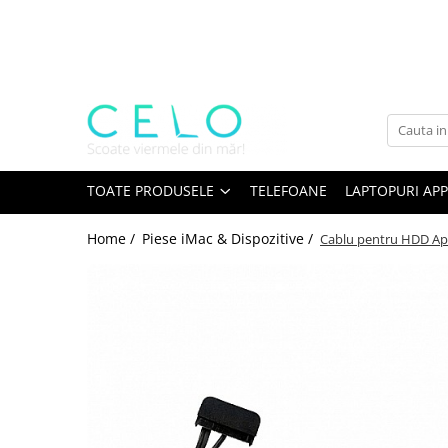
Toate Produsele
Laptopuri Apple
Telefoane
Piese & Accesorii MacBook
MacBook Pro Retina
TOATE PRODUSELE
TELEFOANE
LAPTOPURI APP
A1398 (Retina 15” 2012-2015)
Home /
Piese iMac & Dispozitive /
Cablu pentru HDD App
A1425 (Retina 13” 2012-2013)
A1502 (Retina 13” 2013-2015)
A1706 (Retina 13” 2016-2017)
A1707 (Retina 15” 2016-2017)
A1708 (Retina 13” 2016-2017)
A1989 (Retina 13” 2018-2019)
A1990 (Retina 15” 2018-2019)
A2141 (Retina 16” 2019)