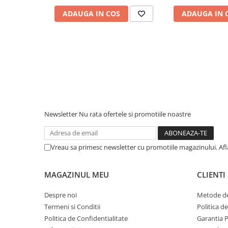
Piese & Accesorii iPhone
ADAUGA IN COS
ADAUGA IN 
iPhone 16 Pro Max
iPhone 16 Pro
iPhone 17 Pro
iPhone 15 Pro Max
iPhone 16 Plus
iPhone 17
iPhone 15 Pro
Newsletter
Nu rata ofertele si promotiile noastre
iPhone 16
iPhone 15 Plus
Vreau sa primesc newsletter cu promotiile magazinului. Af
iPhone 15
MAGAZINUL MEU
CLIENTI
iPhone 14 Pro Max
iPhone 14 Pro
Despre noi
Metode de
Termeni si Conditii
Politica d
iPhone 14 Plus
Politica de Confidentialitate
Garantia 
iPhone 14