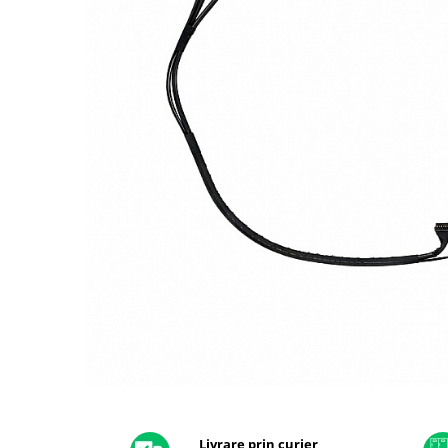
A2159 (Retina 13” 2019)
A2251 (Retina 13” 2020)
A2289 (Retina 13” 2020)
A2338 (M1/M2 13” 2020-2022)
A2442 (M1 14” 2021)
A2485 (M1 16” 2021)
A2779 (M2 14” 2023)
A2918 (M3 14” 2023)
A2992 (M3 14” 2023)
Top Piese Mac
Baterii MacBook
Placi de baza
Incarcatoare MacBook
Display MacBook
Tastatura MacBook
MacBook Air
Distribuie
pe
A1369 (13” 2010-2011)
Facebook
Livrare prin curier