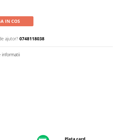
A IN COS
de ajutor?
0748118038
informatii
Plata card