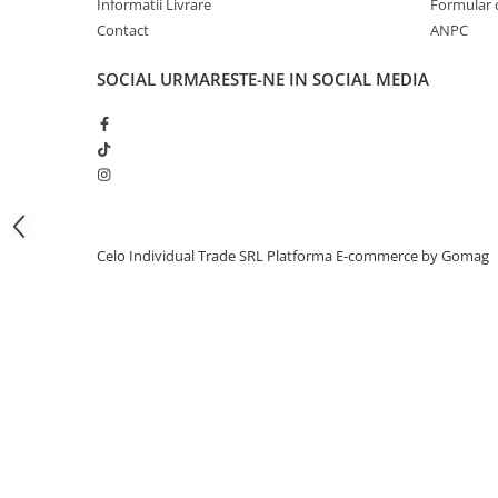
Informatii Livrare
Formular 
iPhone 13 Pro Max
Contact
ANPC
iPhone 13 Pro
SOCIAL
URMARESTE-NE IN SOCIAL MEDIA
iPhone 13
iPhone 13 mini
iPhone 12 Pro Max
iPhone 12 Pro
iPhone 12
Celo Individual Trade SRL
Platforma E-commerce by Gomag
iPhone 12 mini
iPhone 11 Pro Max
iPhone 11 Pro
iPhone 11
iPhone XS Max
iPhone XS
iPhone XR