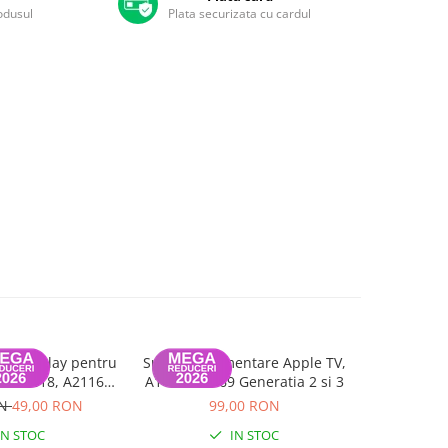
rodusul
Plata securizata cu cardul
iv display pentru
Sursa de alimentare Apple TV,
Cablu SSD
ch A1418, A2116,
A1427, A1469 Generatia 2 si 3
A1347 La
 - 2019
ON
49,00 RON
99,00 RON
1
IN STOC
IN STOC