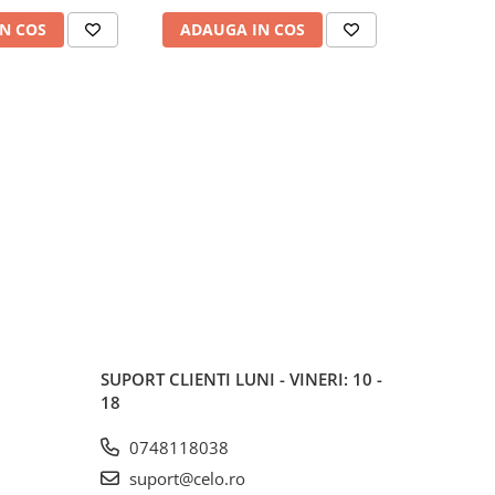
N COS
ADAUGA IN COS
ADAUG
SUPORT CLIENTI
LUNI - VINERI: 10 -
18
0748118038
suport@celo.ro