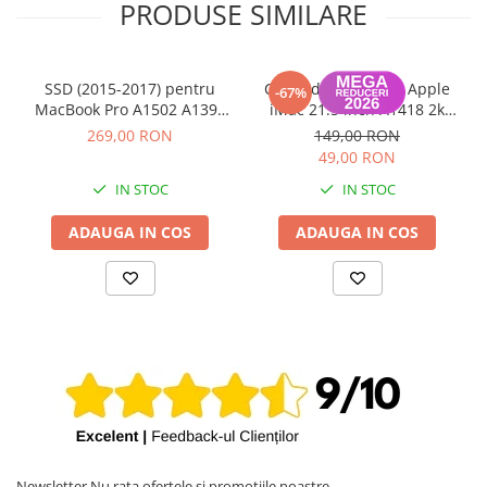
PRODUSE SIMILARE
SSD (2015-2017) pentru
Cablu display LVDS Apple
-67%
MacBook Pro A1502 A1398
iMac 21.5 inch A1418 2k
(Late 2013 - 2015), MacBook
Mid 2014 30/30 Pini
269,00 RON
149,00 RON
Air A1465 A1466 (2013 -
49,00 RON
2017) - 256 GB
IN STOC
IN STOC
ADAUGA IN COS
ADAUGA IN COS
Newsletter
Nu rata ofertele si promotiile noastre