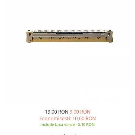
A2159 (Retina 13” 2019)
A2251 (Retina 13” 2020)
A2289 (Retina 13” 2020)
A2338 (M1/M2 13” 2020-2022)
A2442 (M1 14” 2021)
A2485 (M1 16” 2021)
A2779 (M2 14” 2023)
A2918 (M3 14” 2023)
A2992 (M3 14” 2023)
Top Piese Mac
Baterii MacBook
Placi de baza
Incarcatoare MacBook
Display MacBook
19,00 RON
9,00 RON
Tastatura MacBook
Economisesti:
10,00
RON
MacBook Air
Include taxa verde - 0,10 RON
A1369 (13” 2010-2011)