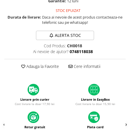
Garantie:
12 luni
A1370 (11” 2010-2011)
A1465 (11” 2012-2015)
STOC EPUIZAT
A1466 (13” 2012-2017)
Durata de livrare:
Daca ai nevoie de acest produs contacteaza-ne
telefonic sau pe whatsapp!
A1932 (13” 2018-2019)
A2179 (13” 2020)
ALERTA STOC
A2337 (M1 13” 2020)
Cod Produs:
CH0018
A2681 (M2 13” 2022)
Ai nevoie de ajutor?
0748118038
A2941 (M2 15” 2023)
A3113 (M3 13” 2024)
Adauga la Favorite
Cere informatii
A3240 (M4 13” 2025)
MacBook Pro
A1278 (Unibody 13” 2009-2012)
A1286 (Unibody 15” 2008-2012)
Livrare prin curier
Livrare in EasyBox
A1297 (Unibody 17” 2009-2011)
Cost livrare la doar 17,90 lei
Cost livrare la doar 15,90 lei
MacBook
A1342 (Unibody 13” 2009-2010)
A1534 (Retina 12” 2015-2017)
Retur gratuit
Plata card