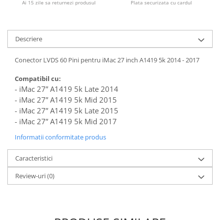
Ai 15 zile sa returnezi produsul
Plata securizata cu cardul
Piese & Accesorii iPhone
iPhone 16 Pro Max
iPhone 16 Pro
Descriere
iPhone 17 Pro
Conector LVDS 60 Pini pentru iMac 27 inch A1419 5k 2014 - 2017
iPhone 15 Pro Max
iPhone 16 Plus
Compatibil cu:
- iMac 27” A1419 5k Late 2014
iPhone 17
- iMac 27” A1419 5k Mid 2015
iPhone 15 Pro
- iMac 27” A1419 5k Late 2015
- iMac 27” A1419 5k Mid 2017
iPhone 16
Informatii conformitate produs
iPhone 15 Plus
iPhone 15
Caracteristici
iPhone 14 Pro Max
Review-uri
(0)
iPhone 14 Pro
iPhone 14 Plus
iPhone 14