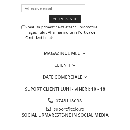
iPhone X
iPhone 8 Plus
iPhone 8
Vreau sa primesc newsletter cu promotiile
iPhone 7 Plus
magazinului. Afla mai multe in
Politica de
Confidentialitate
iPhone 7
iPhone SE 2020 2nd
MAGAZINUL MEU
iPhone 6s Plus
CLIENTI
iPhone SE 2022 3rd
iPhone 6 Plus
DATE COMERCIALE
iPhone 6
SUPORT CLIENTI
LUNI - VINERI: 10 - 18
Top Piese iPhone
0748118038
Baterie iPhone
suport@celo.ro
Display iPhone
SOCIAL
URMARESTE-NE IN SOCIAL MEDIA
Housing iPhone
iPhone 6s