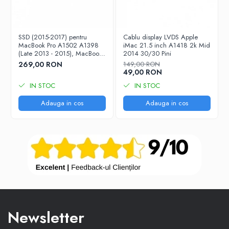
SSD (2015-2017) pentru
Cablu display LVDS Apple
MacBook Pro A1502 A1398
iMac 21.5 inch A1418 2k Mid
(Late 2013 - 2015), MacBook
2014 30/30 Pini
Air A1465 A1466 (2013 -
269,00 RON
149,00 RON
2017) - 256 GB
49,00 RON
IN STOC
IN STOC
Adauga in cos
Adauga in cos
Newsletter