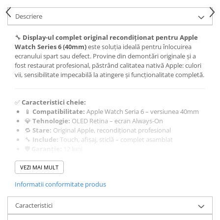
Housing iPhone
Descriere
iPhone 6s
🔧
Display-ul complet original recondiționat pentru Apple
Watch Series 6 (40mm)
este soluția ideală pentru înlocuirea
ecranului spart sau defect. Provine din demontări originale și a
fost restaurat profesional, păstrând calitatea nativă Apple: culori
vii, sensibilitate impecabilă la atingere și funcționalitate completă.
✅
Caracteristici cheie:
📱
Compatibilitate:
Apple Watch Seria 6 – versiunea 40mm
💎
Tehnologie:
OLED Retina – ecran Always-On
🔁
Stare:
Original Apple, recondiționat profesional
🔧
Include:
Touch, afișaj, sticlă – complet asamblat
🛡️
Garanție:
12 luni
⚙️
Funcționalitate:
100% – testat individual
VEZI MAI MULT
Informatii conformitate produs
💡
Ce înseamnă recondiționat original?
✔️ Display provenit din dispozitive originale
✔️ Sticlă nouă înlocuită profesional
Caracteristici
✔️ Componente electronice originale Apple