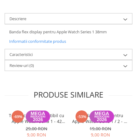
Housing iPhone
iPhone 6s
Descriere
Banda flex display pentru Apple Watch Series 1 38mm
Informatii conformitate produs
Caracteristici
Review-uri
(0)
PRODUSE SIMILARE
Touchscreen compatibil cu
Banda adeziva pentru
-69%
-53%
Apple Watch Seria 1 - 42
Apple Watch Seria 1 / 2 - 38
mm
mm
29,00 RON
19,00 RON
9,00 RON
9,00 RON