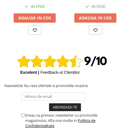
iPhone 13 Pro Max
IN STOC
IN STOC
iPhone 13 Pro
ADAUGA IN COS
ADAUGA IN COS
iPhone 13
iPhone 13 mini
iPhone 12 Pro Max
iPhone 12 Pro
iPhone 12
iPhone 12 mini
iPhone 11 Pro Max
Newsletter
Nu rata ofertele si promotiile noastre
iPhone 11 Pro
iPhone 11
iPhone XS Max
iPhone XS
Vreau sa primesc newsletter cu promotiile
magazinului. Afla mai multe in
Politica de
iPhone XR
Confidentialitate