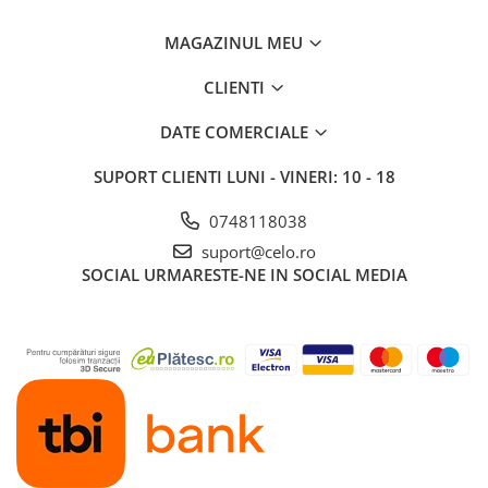
iPhone X
MAGAZINUL MEU
iPhone 8 Plus
iPhone 8
CLIENTI
iPhone 7 Plus
DATE COMERCIALE
iPhone 7
SUPORT CLIENTI
LUNI - VINERI: 10 - 18
iPhone SE 2020 2nd
iPhone 6s Plus
0748118038
iPhone SE 2022 3rd
suport@celo.ro
SOCIAL
URMARESTE-NE IN SOCIAL MEDIA
iPhone 6 Plus
iPhone 6
Top Piese iPhone
Baterie iPhone
Display iPhone
Housing iPhone
iPhone 6s