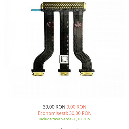
A2159 (Retina 13” 2019)
A2251 (Retina 13” 2020)
A2289 (Retina 13” 2020)
A2338 (M1/M2 13” 2020-2022)
A2442 (M1 14” 2021)
A2485 (M1 16” 2021)
A2779 (M2 14” 2023)
A2918 (M3 14” 2023)
A2992 (M3 14” 2023)
Top Piese Mac
Baterii MacBook
Placi de baza
Incarcatoare MacBook
Display MacBook
39,00 RON
9,00 RON
Tastatura MacBook
Economisesti:
30,00
RON
MacBook Air
Include taxa verde - 0,10 RON
A1369 (13” 2010-2011)