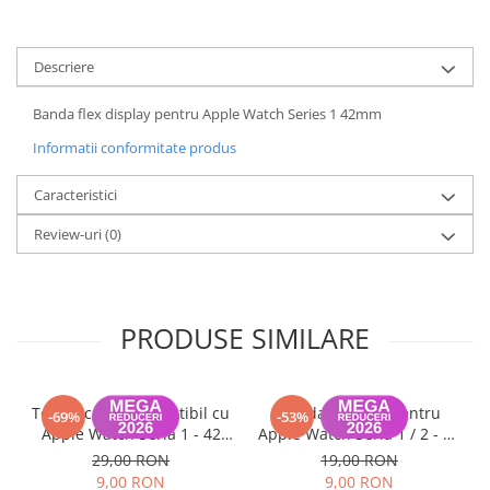
Housing iPhone
iPhone 6s
Descriere
Banda flex display pentru Apple Watch Series 1 42mm
Informatii conformitate produs
Caracteristici
Review-uri
(0)
PRODUSE SIMILARE
Touchscreen compatibil cu
Banda adeziva pentru
-69%
-53%
Apple Watch Seria 1 - 42
Apple Watch Seria 1 / 2 - 38
mm
mm
29,00 RON
19,00 RON
9,00 RON
9,00 RON