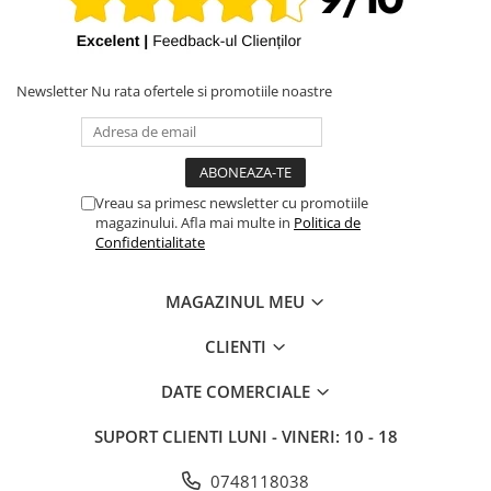
iPhone X
iPhone 8 Plus
iPhone 8
Newsletter
Nu rata ofertele si promotiile noastre
iPhone 7 Plus
iPhone 7
iPhone SE 2020 2nd
Vreau sa primesc newsletter cu promotiile
iPhone 6s Plus
magazinului. Afla mai multe in
Politica de
Confidentialitate
iPhone SE 2022 3rd
iPhone 6 Plus
MAGAZINUL MEU
iPhone 6
CLIENTI
Top Piese iPhone
Baterie iPhone
DATE COMERCIALE
Display iPhone
SUPORT CLIENTI
LUNI - VINERI: 10 - 18
Housing iPhone
iPhone 6s
0748118038