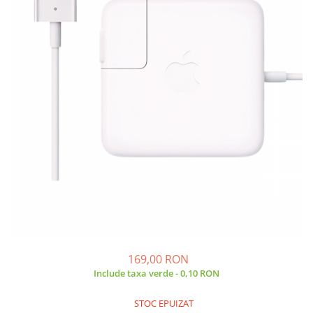
A2159 (Retina 13” 2019)
A2251 (Retina 13” 2020)
A2289 (Retina 13” 2020)
A2338 (M1/M2 13” 2020-2022)
A2442 (M1 14” 2021)
A2485 (M1 16” 2021)
A2779 (M2 14” 2023)
A2918 (M3 14” 2023)
A2992 (M3 14” 2023)
Top Piese Mac
Baterii MacBook
Placi de baza
Incarcatoare MacBook
Display MacBook
169,00 RON
Tastatura MacBook
Include taxa verde - 0,10 RON
MacBook Air
A1369 (13” 2010-2011)
STOC EPUIZAT