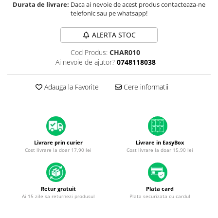
A1370 (11” 2010-2011)
Durata de livrare:
Daca ai nevoie de acest produs contacteaza-ne
telefonic sau pe whatsapp!
A1465 (11” 2012-2015)
A1466 (13” 2012-2017)
ALERTA STOC
A1932 (13” 2018-2019)
Cod Produs:
CHAR010
A2179 (13” 2020)
Ai nevoie de ajutor?
0748118038
A2337 (M1 13” 2020)
A2681 (M2 13” 2022)
Adauga la Favorite
Cere informatii
A2941 (M2 15” 2023)
A3113 (M3 13” 2024)
A3240 (M4 13” 2025)
MacBook Pro
Livrare prin curier
Livrare in EasyBox
A1278 (Unibody 13” 2009-2012)
Cost livrare la doar 17,90 lei
Cost livrare la doar 15,90 lei
A1286 (Unibody 15” 2008-2012)
A1297 (Unibody 17” 2009-2011)
MacBook
Retur gratuit
Plata card
Ai 15 zile sa returnezi produsul
Plata securizata cu cardul
A1342 (Unibody 13” 2009-2010)
A1534 (Retina 12” 2015-2017)