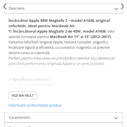
Piese & Accesorii iPhone
Descriere
iPhone 16 Pro Max
iPhone 16 Pro
Încărcător Apple 45W MagSafe 2 – model A1436, original
refurbish, ideal pentru MacBook Air
iPhone 17 Pro
🔌
Încărcătorul Apple MagSafe 2 de 45W, model A1436
, este
iPhone 15 Pro Max
special conceput pentru
MacBook Air 11” și 13” (2012–2017)
.
Varianta refurbish original Apple, testată complet, asigură o
iPhone 16 Plus
încărcare sigură și eficientă, cu conector magnetic ce previne
deteriorarea accidentală.
iPhone 17
Perfect pentru înlocuirea unui încărcător pierdut sau deteriorat,
iPhone 15 Pro
păstrând performanța originală Apple la un preț accesibil.
iPhone 16
⚙️
Specificații tehnice:
iPhone 15 Plus
✅ Model:
Apple A1436
iPhone 15
✅ Putere:
45W
✅ Tip conector:
MagSafe 2 (magnetic)
VEZI MAI MULT
iPhone 14 Pro Max
✅ Compatibilitate:
Informatii conformitate produs
MacBook Air 11" (2012–2015)
iPhone 14 Pro
MacBook Air 13" (2012–2017)
iPhone 14 Plus
✅ Produs:
Refurbish original Apple
– 100% testat și
Caracteristici
funcțional
iPhone 14