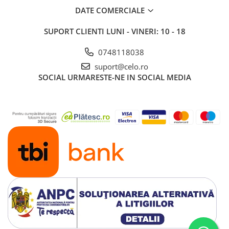
A1370 (11” 2010-2011)
DATE COMERCIALE
A1465 (11” 2012-2015)
A1466 (13” 2012-2017)
SUPORT CLIENTI
LUNI - VINERI: 10 - 18
A1932 (13” 2018-2019)
0748118038
A2179 (13” 2020)
suport@celo.ro
A2337 (M1 13” 2020)
SOCIAL
URMARESTE-NE IN SOCIAL MEDIA
A2681 (M2 13” 2022)
A2941 (M2 15” 2023)
A3113 (M3 13” 2024)
A3240 (M4 13” 2025)
MacBook Pro
A1278 (Unibody 13” 2009-2012)
A1286 (Unibody 15” 2008-2012)
A1297 (Unibody 17” 2009-2011)
MacBook
A1342 (Unibody 13” 2009-2010)
A1534 (Retina 12” 2015-2017)