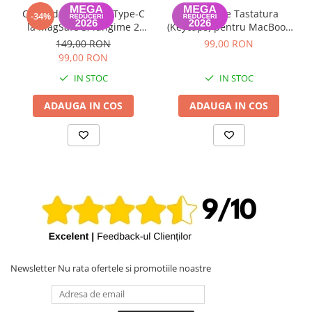
Cablu de Date USB Type-C
Set Capace Tastatura
-34%
la MagSafe 3, lungime 2
(Keycaps) pentru MacBook
metri MacBook Air / Pro
Pro 14" 16" & MacBook Air
149,00 RON
99,00 RON
A2442, A2485, A2779,
13" 15" – Modele 2021–2024
99,00 RON
A2780, A2681, A2941
- Layout UK
IN STOC
IN STOC
ADAUGA IN COS
ADAUGA IN COS
Newsletter
Nu rata ofertele si promotiile noastre