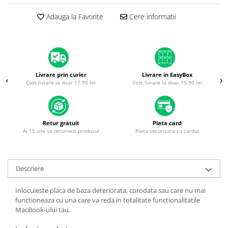
Housing iPhone
Adauga la Favorite
Cere informatii
iPhone 6s
Livrare prin curier
Livrare in EasyBox
Cost livrare la doar 17,90 lei
Cost livrare la doar 15,90 lei
Retur gratuit
Plata card
Ai 15 zile sa returnezi produsul
Plata securizata cu cardul
Descriere
Inlocuieste placa de baza deteriorata, corodata sau care nu mai
functioneaza cu una care va reda in totalitate functionalitatile
MacBook-ului tau.