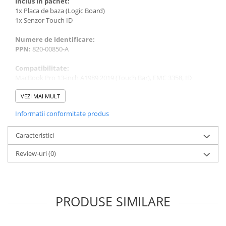
Inclus in pachet:
1x Placa de baza (Logic Board)
1x Senzor Touch ID
Numere de identificare:
PPN:
820-00850-A
Compatibilitate:
MacBook Pro 13-inch A1989 2019 (Touch Bar), EMC 3358, ID
MacBookPro15,2
MacBook Pro 13-inch A1989 2018 (Touch Bar), EMC 3214, ID
VEZI MAI MULT
MacBookPro15,2
Informatii conformitate produs
Caracteristici
Review-uri
(0)
PRODUSE SIMILARE