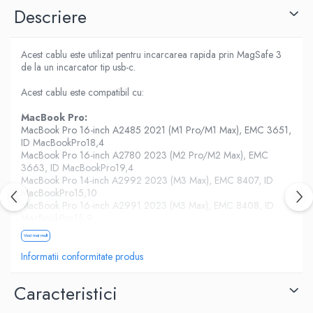
Housing iPhone
Descriere
iPhone 6s
Acest cablu este utilizat pentru incarcarea rapida prin MagSafe 3
de la un incarcator tip usb-c.
Acest cablu este compatibil cu:
MacBook Pro:
MacBook Pro 16-inch A2485 2021 (M1 Pro/M1 Max), EMC 3651,
ID MacBookPro18,4
MacBook Pro 16-inch A2780 2023 (M2 Pro/M2 Max), EMC
3663, ID MacBookPro19,4
MacBook Pro 14-inch A2992 2023 (M3 Max), EMC 8407, ID
MacBookPro15,10
MacBook Pro 16-inch A2991 2023 (M3 Max), EMC 8408, ID
MacBookPro15,9
MacBook Pro A2442 (M1 14” 2021)
Vezi mai mult
MacBook Pro A2779 (M2 14” 2023)
MacBook Pro A2918 (M3 14” 2023)
Informatii conformitate produs
MacBook Pro A2992 (M3 14” 2023)
Caracteristici
MacBook Air
:
MacBook Air 13-inch A2681 2022 (M2), EMC 4072, ID Mac14,2