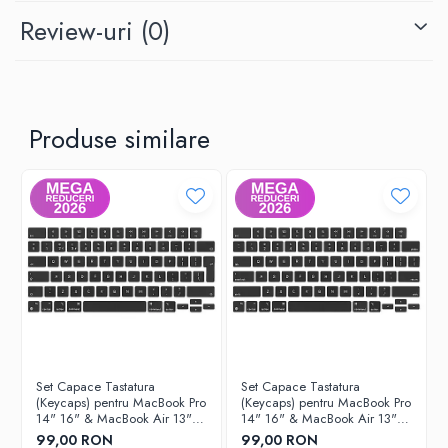
MacBook Air 15-inch A2941 2023 (M2), EMC 4157, ID Mac14,15
Review-uri
(0)
MacBook Air 13-inch A3113 2024 (M3), EMC 8611, ID Mac15,12
MacBook Air 15-inch A3114 2024 (M3), EMC 8612, ID Mac15,13
Produse similare
Set Capace Tastatura
Set Capace Tastatura
(Keycaps) pentru MacBook Pro
(Keycaps) pentru MacBook Pro
14" 16" & MacBook Air 13"
14" 16" & MacBook Air 13"
15" – Modele 2021–2024 -
15" – Modele 2021–2024 -
99,00 RON
99,00 RON