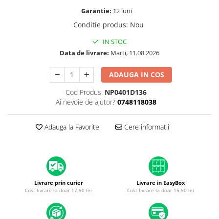
A1370 (11” 2010-2011)
Garantie:
12 luni
A1465 (11” 2012-2015)
Conditie produs
:
Nou
A1466 (13” 2012-2017)
A1932 (13” 2018-2019)
IN STOC
Data de livrare:
Marti, 11.08.2026
A2179 (13” 2020)
A2337 (M1 13” 2020)
ADAUGA IN COS
A2681 (M2 13” 2022)
A2941 (M2 15” 2023)
Cod Produs:
NP0401D136
Ai nevoie de ajutor?
0748118038
A3113 (M3 13” 2024)
A3240 (M4 13” 2025)
Adauga la Favorite
Cere informatii
MacBook Pro
A1278 (Unibody 13” 2009-2012)
A1286 (Unibody 15” 2008-2012)
A1297 (Unibody 17” 2009-2011)
MacBook
Livrare prin curier
Livrare in EasyBox
Cost livrare la doar 17,90 lei
Cost livrare la doar 15,90 lei
A1342 (Unibody 13” 2009-2010)
A1534 (Retina 12” 2015-2017)