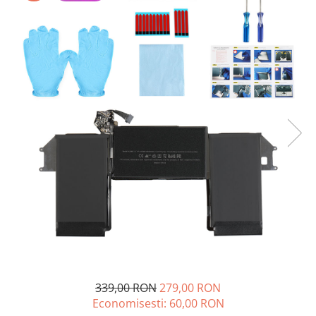
A2159 (Retina 13” 2019)
A2251 (Retina 13” 2020)
A2289 (Retina 13” 2020)
A2338 (M1/M2 13” 2020-2022)
A2442 (M1 14” 2021)
A2485 (M1 16” 2021)
A2779 (M2 14” 2023)
A2918 (M3 14” 2023)
A2992 (M3 14” 2023)
Top Piese Mac
Baterii MacBook
Placi de baza
Incarcatoare MacBook
Display MacBook
Tastatura MacBook
MacBook Air
339,00 RON
279,00 RON
A1369 (13” 2010-2011)
Economisesti:
60,00
RON