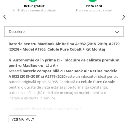
Piese & Accesorii iPhone
Retur gratuit
Plata card
iPhone 16 Pro Max
Ai 15 zile sa returnezi produsul
Plata securizata cu cardul
iPhone 16 Pro
iPhone 17 Pro
Descriere
iPhone 15 Pro Max
Baterie pentru MacBook Air Retina A1932 (2018–2019), A2179
iPhone 16 Plus
(2020) – Model A1965, Celule Pure Cobalt + Kit Montaj
iPhone 17
🔋
Autonomie ca în prima zi – înlocuire de calitate premium
iPhone 15 Pro
pentru MacBook-ul tău Air
Această
baterie compatibilă cu MacBook Air Retina modele
iPhone 16
A1932 (2018–2019) și A2179 (2020)
este un înlocuitor ideal pentru
iPhone 15 Plus
bateria originală Apple A1965. Fabricată cu
celule Pure Cobalt
pentru o durată de viață extinsă și performanță constantă,
iPhone 15
bateria vine însoțită de
kit de montaj complet
, pentru o
instalare eficientă în service.
iPhone 14 Pro Max
iPhone 14 Pro
✅
Compatibilitate modele MacBook Air:
A1932 (Retina 13", 2018–2019)
iPhone 14 Plus
VEZI MAI MULT
A2179 (Retina 13", 2020)
Model baterie:
A1965
iPhone 14