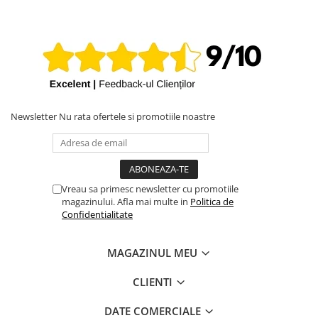
iPhone X
iPhone 8 Plus
iPhone 8
iPhone 7 Plus
iPhone 7
iPhone SE 2020 2nd
Newsletter
Nu rata ofertele si promotiile noastre
iPhone 6s Plus
iPhone SE 2022 3rd
iPhone 6 Plus
Vreau sa primesc newsletter cu promotiile
magazinului. Afla mai multe in
Politica de
iPhone 6
Confidentialitate
Top Piese iPhone
Baterie iPhone
MAGAZINUL MEU
Display iPhone
CLIENTI
Housing iPhone
iPhone 6s
DATE COMERCIALE