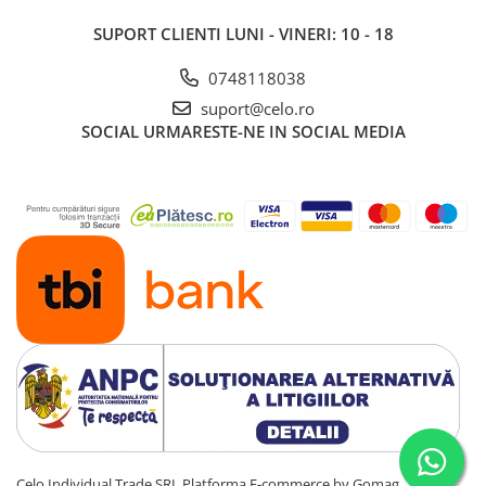
Piese & Accesorii iPad
SUPORT CLIENTI
LUNI - VINERI: 10 - 18
iPad Pro
iPad Pro 10.5″ (2017)
0748118038
iPad Pro 11″ (1st gen - 2018)
suport@celo.ro
iPad Pro 11″ (2nd gen - 2020)
SOCIAL
URMARESTE-NE IN SOCIAL MEDIA
iPad Pro 11″ (3rd gen - 2021)
iPad Pro 12.9″ (1st gen - 2015)
iPad Pro 12.9″ (2nd gen - 2017)
iPad Pro 12.9″ (3rd gen - 2018)
iPad Pro 12.9″ (4th gen - 2020)
iPad Pro 12.9″ (5th gen - 2021)
iPad Pro 12.9″ (6th gen - 2022)
iPad Pro 9.7″ (2016)
iPad
iPad (4th gen)
iPad 9.7″ (5th gen - 2017)
iPad 9.7″ (6th gen - 2018)
Celo Individual Trade SRL
Platforma E-commerce by Gomag