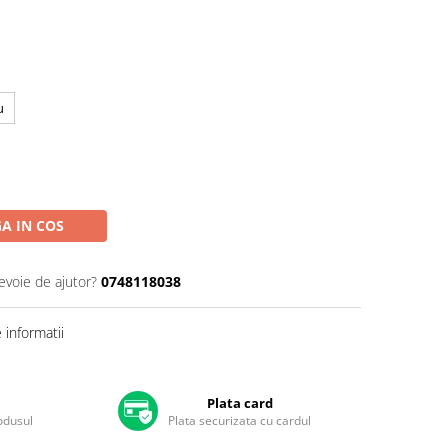
u
A IN COS
evoie de ajutor?
0748118038
informatii
Plata card
rodusul
Plata securizata cu cardul