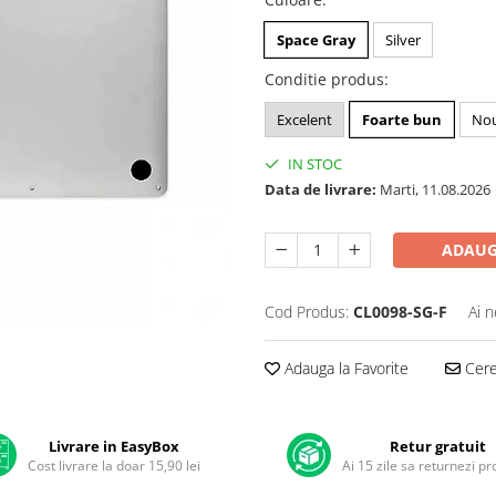
Space Gray
Silver
Conditie produs
:
Excelent
Foarte bun
No
IN STOC
Data de livrare:
Marti, 11.08.2026
ADAUG
Cod Produs:
CL0098-SG-F
Ai n
Adauga la Favorite
Cere 
Livrare in EasyBox
Retur gratuit
Cost livrare la doar 15,90 lei
Ai 15 zile sa returnezi p