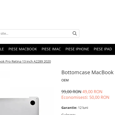
LE
PIESE MACBOOK
PIESE IMAC
PIESE IPHONE
PIESE IPAD
k Pro Retina 13 inch A2289 2020
Bottomcase MacBook P
OEM
99,00 RON
49,00 RON
Economisesti:
50,00
RON
Garantie:
12 luni
Culoare
: