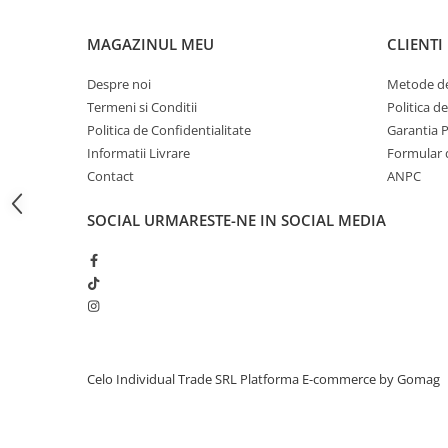
iPhone 13 Pro Max
MAGAZINUL MEU
CLIENTI
iPhone 13 Pro
Despre noi
Metode de
iPhone 13
Termeni si Conditii
Politica d
iPhone 13 mini
Politica de Confidentialitate
Garantia 
iPhone 12 Pro Max
Informatii Livrare
Formular 
Contact
ANPC
iPhone 12 Pro
iPhone 12
SOCIAL
URMARESTE-NE IN SOCIAL MEDIA
iPhone 12 mini
iPhone 11 Pro Max
iPhone 11 Pro
iPhone 11
iPhone XS Max
Celo Individual Trade SRL
Platforma E-commerce by Gomag
iPhone XS
iPhone XR