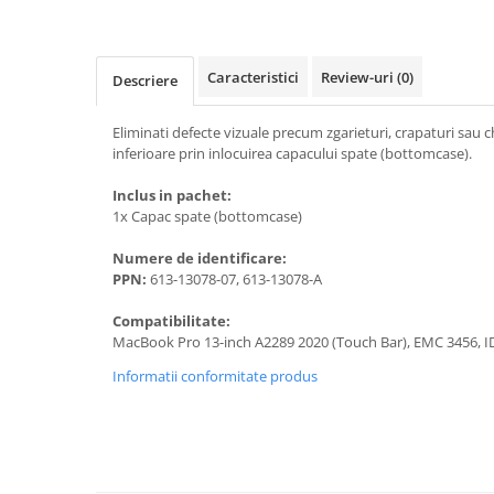
A1370 (11” 2010-2011)
A1465 (11” 2012-2015)
A1466 (13” 2012-2017)
Caracteristici
Review-uri
(0)
Descriere
A1932 (13” 2018-2019)
A2179 (13” 2020)
Eliminati defecte vizuale precum zgarieturi, crapaturi sau ch
A2337 (M1 13” 2020)
inferioare prin inlocuirea capacului spate (bottomcase).
A2681 (M2 13” 2022)
Inclus in pachet:
A2941 (M2 15” 2023)
1x Capac spate (bottomcase)
A3113 (M3 13” 2024)
Numere de identificare:
A3240 (M4 13” 2025)
PPN:
613-13078-07, 613-13078-A
MacBook Pro
Compatibilitate:
A1278 (Unibody 13” 2009-2012)
MacBook Pro 13-inch A2289 2020 (Touch Bar), EMC 3456, 
A1286 (Unibody 15” 2008-2012)
Informatii conformitate produs
A1297 (Unibody 17” 2009-2011)
MacBook
A1342 (Unibody 13” 2009-2010)
A1534 (Retina 12” 2015-2017)