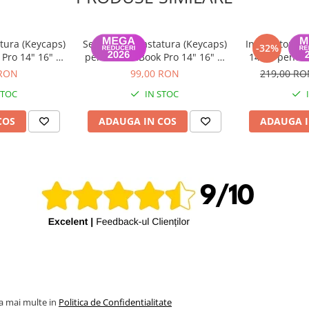
tura (Keycaps)
Set Capace Tastatura (Keycaps)
Incarcator m
-32%
Pro 14" 16" &
pentru MacBook Pro 14" 16" &
140W pentru
 15" – Modele
MacBook Air 13" 15" – Modele
 RON
99,00 RON
219,00 R
 Layout UK
2021–2024 - Layout US
STOC
IN STOC
COS
ADAUGA IN COS
ADAUGA I
la mai multe in
Politica de Confidentialitate