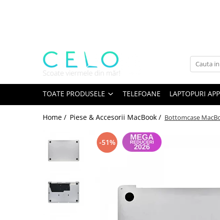
Toate Produsele
Laptopuri Apple
Telefoane
Piese & Accesorii MacBook
MacBook Pro Retina
TOATE PRODUSELE
TELEFOANE
LAPTOPURI APP
A1398 (Retina 15” 2012-2015)
Home /
Piese & Accesorii MacBook /
Bottomcase MacBoo
A1425 (Retina 13” 2012-2013)
A1502 (Retina 13” 2013-2015)
-51%
A1706 (Retina 13” 2016-2017)
A1707 (Retina 15” 2016-2017)
A1708 (Retina 13” 2016-2017)
A1989 (Retina 13” 2018-2019)
A1990 (Retina 15” 2018-2019)
A2141 (Retina 16” 2019)