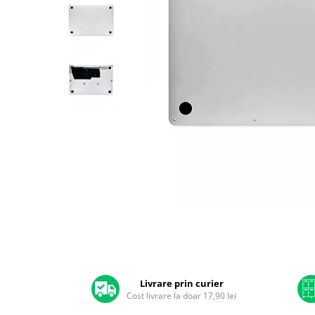
A2159 (Retina 13” 2019)
A2251 (Retina 13” 2020)
A2289 (Retina 13” 2020)
A2338 (M1/M2 13” 2020-2022)
A2442 (M1 14” 2021)
A2485 (M1 16” 2021)
A2779 (M2 14” 2023)
A2918 (M3 14” 2023)
A2992 (M3 14” 2023)
Top Piese Mac
Baterii MacBook
Placi de baza
Distribuie
Incarcatoare MacBook
pe
Display MacBook
Facebook
Tastatura MacBook
MacBook Air
Livrare prin curier
Cost livrare la doar 17,90 lei
A1369 (13” 2010-2011)