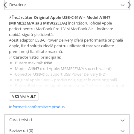
Piese & Accesorii iPhone
Descriere
iPhone 16 Pro Max
⚡
Încărcător Original Apple USB-C 61W – Model A1947
iPhone 16 Pro
(MRME2ZM/A sau MRW22LL/A)
Încărcătorul oficial Apple
perfect pentru MacBook Pro 13" și MacBook Air – încărcare
iPhone 17 Pro
rapidă, sigură și eficientă.
iPhone 15 Pro Max
Acest adaptor USB-C Power Delivery oferă performanță originală
Apple, fiind soluția ideală pentru utilizatorii care vor calitate
iPhone 16 Plus
premium și fiabilitate maximă.
iPhone 17
✅
Caracteristici principale:
Putere maximă:
61W
iPhone 15 Pro
Model:
A1947
(cod Apple: MRME2ZM/A sau echivalent)
Conector:
USB-C
cu suport USB Power Delivery (PD)
iPhone 16
Original Apple 100% – produs nou, sigilat în cutie originală
iPhone 15 Plus
Protecții integrate: supratensiune, supraîncălzire, supracurent
Design compact și elegant, ușor de transportat
iPhone 15
VEZI MAI MULT
Garanție comercială:
12 luni
Compatibilitate principală:
iPhone 14 Pro Max
Informatii conformitate produs
MacBook Pro 13" (2016–2022, inclusiv modelele cu Touch Bar
iPhone 14 Pro
și M1/M2)
Caracteristici
MacBook Air (M1, M2, Retina 2018–2020)
iPhone 14 Plus
MacBook 12" (2015–2017)
Review-uri
(0)
iPad Pro / iPad Air (cu cablu USB-C)
iPhone 14