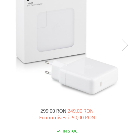
A2159 (Retina 13” 2019)
A2251 (Retina 13” 2020)
A2289 (Retina 13” 2020)
A2338 (M1/M2 13” 2020-2022)
A2442 (M1 14” 2021)
A2485 (M1 16” 2021)
A2779 (M2 14” 2023)
A2918 (M3 14” 2023)
A2992 (M3 14” 2023)
Top Piese Mac
Baterii MacBook
Placi de baza
Incarcatoare MacBook
Display MacBook
299,00 RON
249,00 RON
Tastatura MacBook
Economisesti:
50,00
RON
MacBook Air
A1369 (13” 2010-2011)
IN STOC