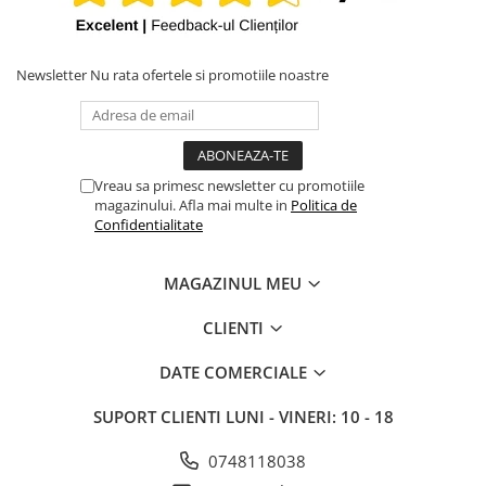
iPhone X
iPhone 8 Plus
Newsletter
Nu rata ofertele si promotiile noastre
iPhone 8
iPhone 7 Plus
iPhone 7
iPhone SE 2020 2nd
Vreau sa primesc newsletter cu promotiile
magazinului. Afla mai multe in
Politica de
iPhone 6s Plus
Confidentialitate
iPhone SE 2022 3rd
iPhone 6 Plus
MAGAZINUL MEU
iPhone 6
CLIENTI
Top Piese iPhone
DATE COMERCIALE
Baterie iPhone
Display iPhone
SUPORT CLIENTI
LUNI - VINERI: 10 - 18
Housing iPhone
0748118038
iPhone 6s