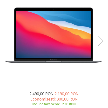
A2159 (Retina 13” 2019)
A2251 (Retina 13” 2020)
A2289 (Retina 13” 2020)
A2338 (M1/M2 13” 2020-2022)
A2442 (M1 14” 2021)
A2485 (M1 16” 2021)
A2779 (M2 14” 2023)
A2918 (M3 14” 2023)
A2992 (M3 14” 2023)
Top Piese Mac
Baterii MacBook
Placi de baza
Incarcatoare MacBook
Display MacBook
Tastatura MacBook
2.490,00 RON
2.190,00 RON
MacBook Air
Economisesti:
300,00
RON
A1369 (13” 2010-2011)
Include taxa verde - 2,00 RON