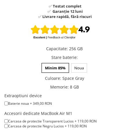
A1370 (11” 2010-2011)
✅
Testat complet
A1465 (11” 2012-2015)
✅
Garanție 12 luni
✅
Livrare rapidă, fără riscuri
A1466 (13” 2012-2017)
A1932 (13” 2018-2019)
A2179 (13” 2020)
A2337 (M1 13” 2020)
A2681 (M2 13” 2022)
Capacitate
:
256 GB
A2941 (M2 15” 2023)
Stare baterie
:
A3113 (M3 13” 2024)
Minim 85%
Noua
A3240 (M4 13” 2025)
MacBook Pro
Culoare
:
Space Gray
A1278 (Unibody 13” 2009-2012)
Memorie
:
8 GB
A1286 (Unibody 15” 2008-2012)
Extraoptiuni device
A1297 (Unibody 17” 2009-2011)
Baterie noua + 349,00 RON
MacBook
Accesorii dedicate MacBook Air M1
A1342 (Unibody 13” 2009-2010)
Carcasa de protectie Transparent Lucios + 119,00 RON
A1534 (Retina 12” 2015-2017)
Carcasa de protectie Negru Lucios + 119,00 RON