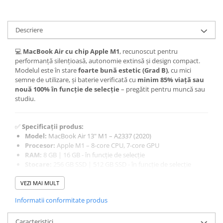
iPhone 13 Pro Max
iPhone 13 Pro
Descriere
iPhone 13
💻
MacBook Air cu chip Apple M1
, recunoscut pentru
iPhone 13 mini
performanță silențioasă, autonomie extinsă și design compact.
Modelul este în stare
foarte bună estetic (Grad B)
, cu mici
iPhone 12 Pro Max
semne de utilizare, și baterie verificată cu
minim 85% viață sau
iPhone 12 Pro
nouă 100% în funcție de selecție
– pregătit pentru muncă sau
studiu.
iPhone 12
iPhone 12 mini
✅
Specificații produs:
iPhone 11 Pro Max
Model:
MacBook Air 13" M1 – A2337 (2020)
Procesor:
Apple M1 – 8-core CPU, 7-core GPU
iPhone 11 Pro
RAM:
8 GB | 16 GB - în funcție de selecție
Stocare:
256 GB SSD | 512 GB SSD - în funcție de selecție
iPhone 11
Culoare:
Space Gray
iPhone XS Max
Stare estetică:
Grad B – urme vizibile de utilizare
VEZI MAI MULT
Baterie:
cu
minim 85% viață sau nouă 100% în funcție de
iPhone XS
Informatii conformitate produs
selecție
iPhone XR
Sistem de operare:
macOS actualizat (Ventura / Sonoma)
Garanție:
12 luni prin CELO
Caracteristici