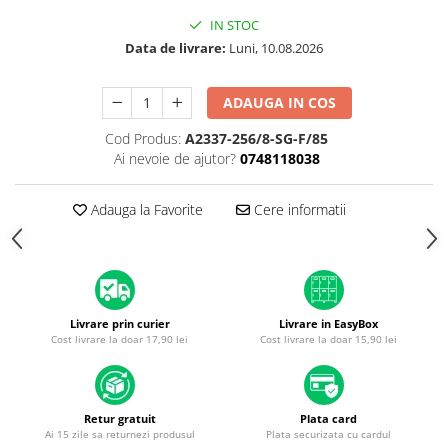
Piese & Accesorii iPhone
IN STOC
iPhone 16 Pro Max
Data de livrare:
Luni, 10.08.2026
iPhone 16 Pro
iPhone 17 Pro
ADAUGA IN COS
iPhone 15 Pro Max
Cod Produs:
A2337-256/8-SG-F/85
Ai nevoie de ajutor?
0748118038
iPhone 16 Plus
iPhone 17
Adauga la Favorite
Cere informatii
iPhone 15 Pro
iPhone 16
iPhone 15 Plus
iPhone 15
Livrare prin curier
Livrare in EasyBox
Cost livrare la doar 17,90 lei
Cost livrare la doar 15,90 lei
iPhone 14 Pro Max
iPhone 14 Pro
iPhone 14 Plus
Retur gratuit
Plata card
Ai 15 zile sa returnezi produsul
Plata securizata cu cardul
iPhone 14