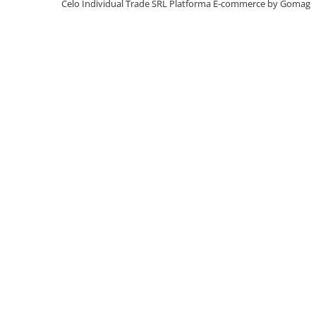
Celo Individual Trade SRL
Platforma E-commerce by Gomag
iPhone X
iPhone 8 Plus
iPhone 8
iPhone 7 Plus
iPhone 7
iPhone SE 2020 2nd
iPhone 6s Plus
iPhone SE 2022 3rd
iPhone 6 Plus
iPhone 6
Top Piese iPhone
Baterie iPhone
Display iPhone
Housing iPhone
iPhone 6s