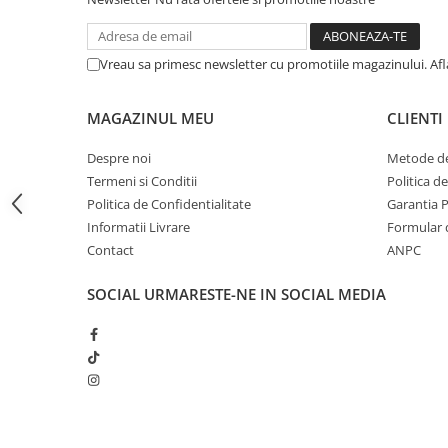
iPhone 13 Pro Max
iPhone 13 Pro
Vreau sa primesc newsletter cu promotiile magazinului. Af
iPhone 13
iPhone 13 mini
MAGAZINUL MEU
CLIENTI
iPhone 12 Pro Max
Despre noi
Metode de
iPhone 12 Pro
Termeni si Conditii
Politica d
Politica de Confidentialitate
Garantia 
iPhone 12
Informatii Livrare
Formular 
iPhone 12 mini
Contact
ANPC
iPhone 11 Pro Max
SOCIAL
URMARESTE-NE IN SOCIAL MEDIA
iPhone 11 Pro
iPhone 11
iPhone XS Max
iPhone XS
iPhone XR