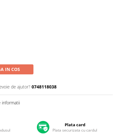
A IN COS
evoie de ajutor?
0748118038
informatii
Plata card
rodusul
Plata securizata cu cardul