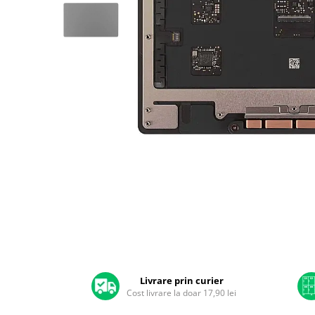
A2159 (Retina 13” 2019)
A2251 (Retina 13” 2020)
A2289 (Retina 13” 2020)
A2338 (M1/M2 13” 2020-2022)
A2442 (M1 14” 2021)
A2485 (M1 16” 2021)
A2779 (M2 14” 2023)
A2918 (M3 14” 2023)
A2992 (M3 14” 2023)
Top Piese Mac
Baterii MacBook
Placi de baza
Distribuie
Incarcatoare MacBook
pe
Display MacBook
Facebook
Tastatura MacBook
MacBook Air
Livrare prin curier
Cost livrare la doar 17,90 lei
A1369 (13” 2010-2011)