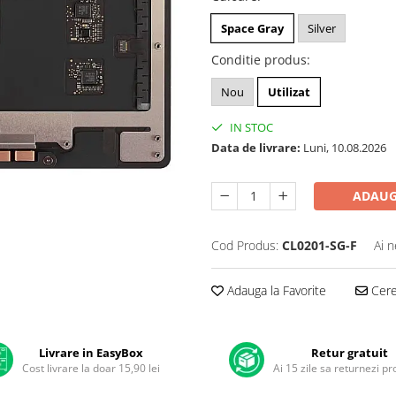
Space Gray
Silver
Conditie produs
:
Nou
Utilizat
IN STOC
Data de livrare:
Luni, 10.08.2026
ADAUG
Cod Produs:
CL0201-SG-F
Ai n
Adauga la Favorite
Cere 
Livrare in EasyBox
Retur gratuit
Cost livrare la doar 15,90 lei
Ai 15 zile sa returnezi p