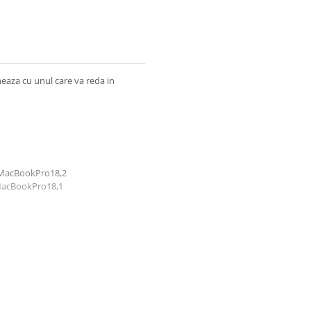
neaza cu unul care va reda in
 MacBookPro18,2
 MacBookPro18,1