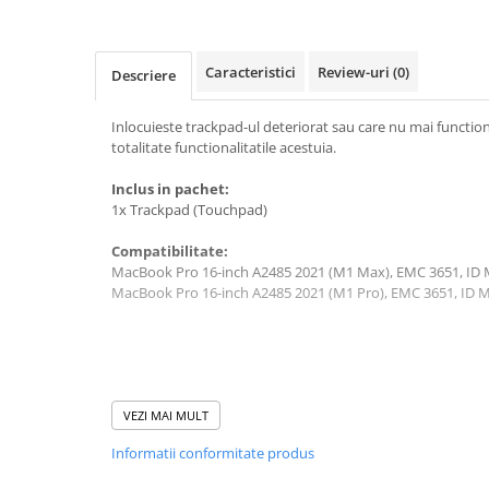
A1370 (11” 2010-2011)
A1465 (11” 2012-2015)
A1466 (13” 2012-2017)
Caracteristici
Review-uri
(0)
Descriere
A1932 (13” 2018-2019)
A2179 (13” 2020)
Inlocuieste trackpad-ul deteriorat sau care nu mai functio
totalitate functionalitatile acestuia.
A2337 (M1 13” 2020)
A2681 (M2 13” 2022)
Inclus in pachet:
A2941 (M2 15” 2023)
1x Trackpad (Touchpad)
A3113 (M3 13” 2024)
Compatibilitate:
A3240 (M4 13” 2025)
MacBook Pro 16-inch A2485 2021 (M1 Max), EMC 3651, ID
MacBook Pro
MacBook Pro 16-inch A2485 2021 (M1 Pro), EMC 3651, ID
A1278 (Unibody 13” 2009-2012)
A1286 (Unibody 15” 2008-2012)
A1297 (Unibody 17” 2009-2011)
MacBook
VEZI MAI MULT
A1342 (Unibody 13” 2009-2010)
Informatii conformitate produs
A1534 (Retina 12” 2015-2017)