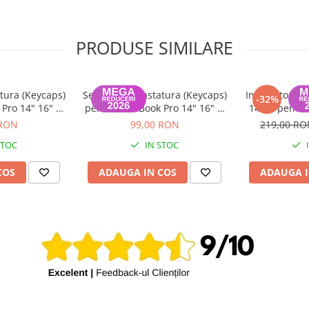
PRODUSE SIMILARE
tura (Keycaps)
Set Capace Tastatura (Keycaps)
Incarcator m
-32%
Pro 14" 16" &
pentru MacBook Pro 14" 16" &
140W pentru
 15" – Modele
MacBook Air 13" 15" – Modele
 RON
99,00 RON
219,00 R
 Layout UK
2021–2024 - Layout US
STOC
IN STOC
COS
ADAUGA IN COS
ADAUGA I