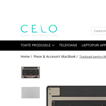
Toate Produsele
Laptopuri Apple
Telefoane
Piese & Accesorii MacBook
MacBook Pro Retina
TOATE PRODUSELE
TELEFOANE
LAPTOPURI APP
A1398 (Retina 15” 2012-2015)
Home /
Piese & Accesorii MacBook /
Trackpad pentru M
A1425 (Retina 13” 2012-2013)
A1502 (Retina 13” 2013-2015)
A1706 (Retina 13” 2016-2017)
A1707 (Retina 15” 2016-2017)
A1708 (Retina 13” 2016-2017)
A1989 (Retina 13” 2018-2019)
A1990 (Retina 15” 2018-2019)
A2141 (Retina 16” 2019)