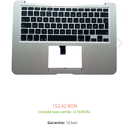
A2159 (Retina 13” 2019)
A2251 (Retina 13” 2020)
A2289 (Retina 13” 2020)
A2338 (M1/M2 13” 2020-2022)
A2442 (M1 14” 2021)
A2485 (M1 16” 2021)
A2779 (M2 14” 2023)
A2918 (M3 14” 2023)
A2992 (M3 14” 2023)
Top Piese Mac
Baterii MacBook
Placi de baza
Incarcatoare MacBook
Display MacBook
152,42 RON
Tastatura MacBook
Include taxa verde - 0,10 RON
MacBook Air
A1369 (13” 2010-2011)
Garantie:
12 luni