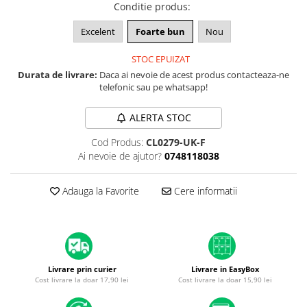
A1370 (11” 2010-2011)
Conditie produs
:
A1465 (11” 2012-2015)
Excelent
Foarte bun
Nou
A1466 (13” 2012-2017)
A1932 (13” 2018-2019)
STOC EPUIZAT
Durata de livrare:
Daca ai nevoie de acest produs contacteaza-ne
A2179 (13” 2020)
telefonic sau pe whatsapp!
A2337 (M1 13” 2020)
A2681 (M2 13” 2022)
ALERTA STOC
A2941 (M2 15” 2023)
Cod Produs:
CL0279-UK-F
A3113 (M3 13” 2024)
Ai nevoie de ajutor?
0748118038
A3240 (M4 13” 2025)
MacBook Pro
Adauga la Favorite
Cere informatii
A1278 (Unibody 13” 2009-2012)
A1286 (Unibody 15” 2008-2012)
A1297 (Unibody 17” 2009-2011)
MacBook
Livrare prin curier
Livrare in EasyBox
A1342 (Unibody 13” 2009-2010)
Cost livrare la doar 17,90 lei
Cost livrare la doar 15,90 lei
A1534 (Retina 12” 2015-2017)