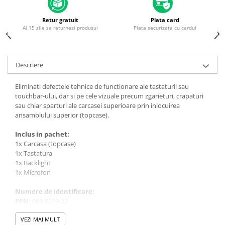
Piese & Accesorii iPhone
iPhone 16 Pro Max
Retur gratuit
Plata card
Ai 15 zile sa returnezi produsul
Plata securizata cu cardul
iPhone 16 Pro
iPhone 17 Pro
iPhone 15 Pro Max
Descriere
iPhone 16 Plus
Eliminati defectele tehnice de functionare ale tastaturii sau
iPhone 17
touchbar-ului, dar si pe cele vizuale precum zgarieturi, crapaturi
sau chiar sparturi ale carcasei superioare prin inlocuirea
iPhone 15 Pro
ansamblului superior (topcase).
iPhone 16
Inclus in pachet:
iPhone 15 Plus
1x Carcasa (topcase)
1x Tastatura
iPhone 15
1x Backlight
1x Microfon
iPhone 14 Pro Max
iPhone 14 Pro
Numere de identificare:
PPN:
069-8219-22
iPhone 14 Plus
Compatibilitate:
VEZI MAI MULT
iPhone 14