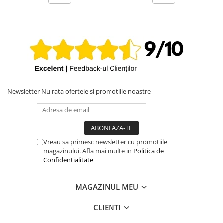
iPhone X
iPhone 8 Plus
iPhone 8
iPhone 7 Plus
iPhone 7
iPhone SE 2020 2nd
Newsletter
Nu rata ofertele si promotiile noastre
iPhone 6s Plus
iPhone SE 2022 3rd
iPhone 6 Plus
Vreau sa primesc newsletter cu promotiile
iPhone 6
magazinului. Afla mai multe in
Politica de
Top Piese iPhone
Confidentialitate
Baterie iPhone
MAGAZINUL MEU
Display iPhone
Housing iPhone
CLIENTI
iPhone 6s