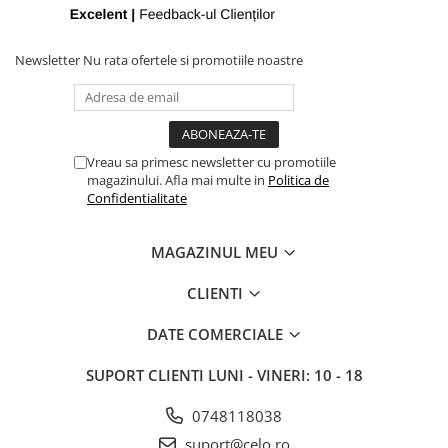
iPhone X
iPhone 8 Plus
Newsletter
Nu rata ofertele si promotiile noastre
iPhone 8
iPhone 7 Plus
iPhone 7
Vreau sa primesc newsletter cu promotiile
iPhone SE 2020 2nd
magazinului. Afla mai multe in
Politica de
iPhone 6s Plus
Confidentialitate
iPhone SE 2022 3rd
MAGAZINUL MEU
iPhone 6 Plus
iPhone 6
CLIENTI
Top Piese iPhone
DATE COMERCIALE
Baterie iPhone
SUPORT CLIENTI
LUNI - VINERI: 10 - 18
Display iPhone
Housing iPhone
0748118038
iPhone 6s
suport@celo.ro