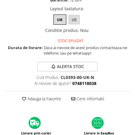
Garantie:
12 luni
A1370 (11” 2010-2011)
Layout tastatura
:
A1465 (11” 2012-2015)
A1466 (13” 2012-2017)
UK
US
A1932 (13” 2018-2019)
Conditie produs
:
Nou
A2179 (13” 2020)
STOC EPUIZAT
A2337 (M1 13” 2020)
Durata de livrare:
Daca ai nevoie de acest produs contacteaza-ne
A2681 (M2 13” 2022)
telefonic sau pe whatsapp!
A2941 (M2 15” 2023)
A3113 (M3 13” 2024)
ALERTA STOC
A3240 (M4 13” 2025)
Cod Produs:
CL0393-00-UK-N
MacBook Pro
Ai nevoie de ajutor?
0748118038
A1278 (Unibody 13” 2009-2012)
A1286 (Unibody 15” 2008-2012)
Adauga la Favorite
Cere informatii
A1297 (Unibody 17” 2009-2011)
MacBook
A1342 (Unibody 13” 2009-2010)
A1534 (Retina 12” 2015-2017)
Livrare prin curier
Livrare in EasyBox