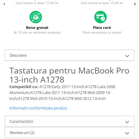
Piese & Accesorii iPhone
Cost livrare la doar 17,90 lei
Cost livrare la doar 15,90 lei
iPhone 16 Pro Max
iPhone 16 Pro
Retur gratuit
Plata card
iPhone 17 Pro
Ai 15 zile sa returnezi produsul
Plata securizata cu cardul
iPhone 15 Pro Max
iPhone 16 Plus
Descriere
iPhone 17
Tastatura pentru MacBook Pro
iPhone 15 Pro
13-inch A1278
iPhone 16
Compatibil cu:
A1278 Early 2011 13-inch;A1278 Late 2008
iPhone 15 Plus
Aluminium;A1278 Late 2011 13-inch;A1278 Mid-2009 13-
iPhone 15
inch;A1278 Mid-2010 13-inch;A1278 Mid-2012 13-inch
iPhone 14 Pro Max
Informatii conformitate produs
iPhone 14 Pro
Caracteristici
iPhone 14 Plus
Review-uri
(2)
iPhone 14