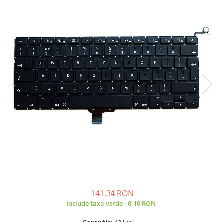
A2159 (Retina 13” 2019)
A2251 (Retina 13” 2020)
A2289 (Retina 13” 2020)
A2338 (M1/M2 13” 2020-2022)
A2442 (M1 14” 2021)
A2485 (M1 16” 2021)
A2779 (M2 14” 2023)
A2918 (M3 14” 2023)
A2992 (M3 14” 2023)
Top Piese Mac
Baterii MacBook
Placi de baza
Incarcatoare MacBook
Display MacBook
Tastatura MacBook
141,34 RON
MacBook Air
Include taxa verde - 0,10 RON
A1369 (13” 2010-2011)