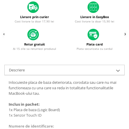
Piese & Accesorii iPhone
iPhone 16 Pro Max
Livrare prin curier
Livrare in EasyBox
iPhone 16 Pro
Cost livrare la doar 17,90 lei
Cost livrare la doar 15,90 lei
iPhone 17 Pro
iPhone 15 Pro Max
Retur gratuit
Plata card
iPhone 16 Plus
Ai 15 zile sa returnezi produsul
Plata securizata cu cardul
iPhone 17
iPhone 15 Pro
Descriere
iPhone 16
iPhone 15 Plus
Inlocuieste placa de baza deteriorata, corodata sau care nu mai
functioneaza cu una care va reda in totalitate functionalitatile
iPhone 15
MacBook-ului tau.
iPhone 14 Pro Max
Inclus in pachet:
iPhone 14 Pro
1x Placa de baza (Logic Board)
1x Senzor Touch ID
iPhone 14 Plus
Numere de identificare:
iPhone 14