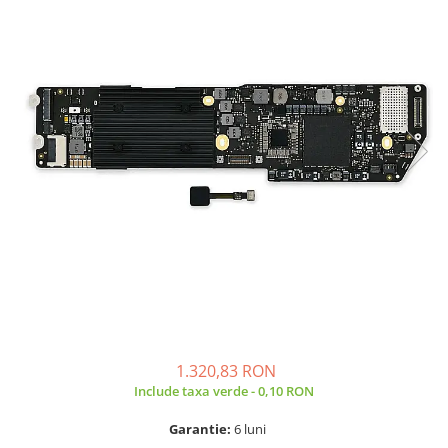
A2159 (Retina 13” 2019)
A2251 (Retina 13” 2020)
A2289 (Retina 13” 2020)
A2338 (M1/M2 13” 2020-2022)
A2442 (M1 14” 2021)
A2485 (M1 16” 2021)
A2779 (M2 14” 2023)
A2918 (M3 14” 2023)
A2992 (M3 14” 2023)
Top Piese Mac
Baterii MacBook
Placi de baza
Incarcatoare MacBook
Display MacBook
1.320,83 RON
Tastatura MacBook
Include taxa verde - 0,10 RON
MacBook Air
A1369 (13” 2010-2011)
Garantie:
6 luni