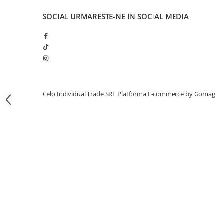
iPhone 13 Pro Max
SOCIAL
URMARESTE-NE IN SOCIAL MEDIA
iPhone 13 Pro
iPhone 13
iPhone 13 mini
iPhone 12 Pro Max
iPhone 12 Pro
Celo Individual Trade SRL
Platforma E-commerce by Gomag
iPhone 12
iPhone 12 mini
iPhone 11 Pro Max
iPhone 11 Pro
iPhone 11
iPhone XS Max
iPhone XS
iPhone XR