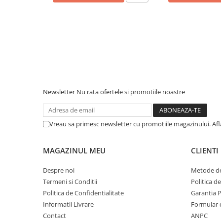
Piese & Accesorii iPhone
iPhone 16 Pro Max
iPhone 16 Pro
iPhone 17 Pro
iPhone 15 Pro Max
iPhone 16 Plus
Newsletter
Nu rata ofertele si promotiile noastre
iPhone 17
iPhone 15 Pro
Vreau sa primesc newsletter cu promotiile magazinului. Af
iPhone 16
iPhone 15 Plus
MAGAZINUL MEU
CLIENTI
iPhone 15
Despre noi
Metode de
iPhone 14 Pro Max
Termeni si Conditii
Politica d
iPhone 14 Pro
Politica de Confidentialitate
Garantia 
iPhone 14 Plus
Informatii Livrare
Formular 
Contact
ANPC
iPhone 14