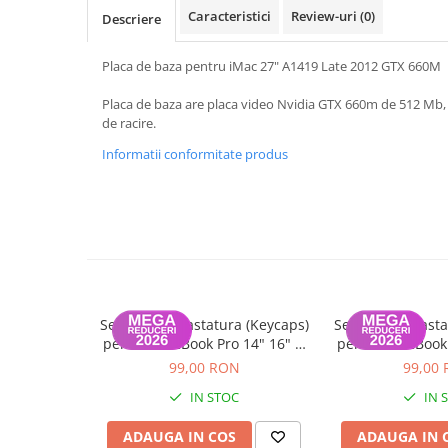
A1370 (11” 2010-2011)
Caracteristici
Review-uri
(0)
Descriere
A1465 (11” 2012-2015)
A1466 (13” 2012-2017)
Placa de baza pentru iMac 27" A1419 Late 2012 GTX 660M
A1932 (13” 2018-2019)
Placa de baza are placa video Nvidia GTX 660m de 512 Mb, v
A2179 (13” 2020)
de racire.
A2337 (M1 13” 2020)
Informatii conformitate produs
A2681 (M2 13” 2022)
A2941 (M2 15” 2023)
A3113 (M3 13” 2024)
A3240 (M4 13” 2025)
MacBook Pro
A1278 (Unibody 13” 2009-2012)
A1286 (Unibody 15” 2008-2012)
Set Capace Tastatura (Keycaps)
Set Capace Tasta
pentru MacBook Pro 14" 16" &
pentru MacBook 
A1297 (Unibody 17” 2009-2011)
MacBook Air 13" 15" – Modele
MacBook Air 13"
99,00 RON
99,00
MacBook
2021–2024 - Layout UK
2021–2024 -
IN STOC
IN 
A1342 (Unibody 13” 2009-2010)
A1534 (Retina 12” 2015-2017)
ADAUGA IN COS
ADAUGA IN 