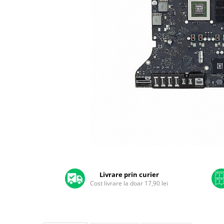
A2159 (Retina 13” 2019)
A2251 (Retina 13” 2020)
A2289 (Retina 13” 2020)
A2338 (M1/M2 13” 2020-2022)
A2442 (M1 14” 2021)
A2485 (M1 16” 2021)
A2779 (M2 14” 2023)
A2918 (M3 14” 2023)
A2992 (M3 14” 2023)
Top Piese Mac
Baterii MacBook
Placi de baza
Distribuie
Incarcatoare MacBook
pe
Display MacBook
Facebook
Livrare prin curier
Cost livrare la doar 17,90 lei
Tastatura MacBook
MacBook Air
A1369 (13” 2010-2011)