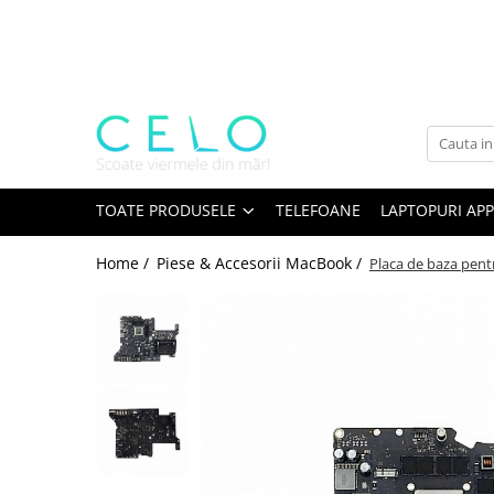
Toate Produsele
Laptopuri Apple
Telefoane
Piese & Accesorii MacBook
MacBook Pro Retina
TOATE PRODUSELE
TELEFOANE
LAPTOPURI APP
A1398 (Retina 15” 2012-2015)
Home /
Piese & Accesorii MacBook /
Placa de baza pent
A1425 (Retina 13” 2012-2013)
A1502 (Retina 13” 2013-2015)
A1706 (Retina 13” 2016-2017)
A1707 (Retina 15” 2016-2017)
A1708 (Retina 13” 2016-2017)
A1989 (Retina 13” 2018-2019)
A1990 (Retina 15” 2018-2019)
A2141 (Retina 16” 2019)