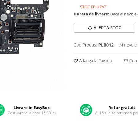
STOC EPUIZAT
Durata de livrare:
Daca ai nevoie 
ALERTA STOC
Cod Produs:
PLB012
Ai nevoie
Adauga la Favorite
Cere 
Livrare in EasyBox
Retur gratuit
Cost livrare la doar 15,90 lei
Ai 15 zile sa returnezi p