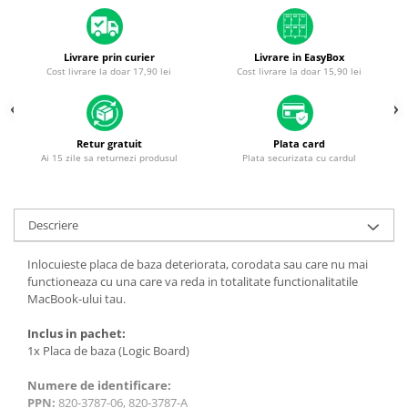
Piese & Accesorii iPhone
iPhone 16 Pro Max
Livrare prin curier
Livrare in EasyBox
iPhone 16 Pro
Cost livrare la doar 17,90 lei
Cost livrare la doar 15,90 lei
iPhone 17 Pro
iPhone 15 Pro Max
Retur gratuit
Plata card
iPhone 16 Plus
Ai 15 zile sa returnezi produsul
Plata securizata cu cardul
iPhone 17
iPhone 15 Pro
Descriere
iPhone 16
iPhone 15 Plus
Inlocuieste placa de baza deteriorata, corodata sau care nu mai
functioneaza cu una care va reda in totalitate functionalitatile
iPhone 15
MacBook-ului tau.
iPhone 14 Pro Max
Inclus in pachet:
iPhone 14 Pro
1x Placa de baza (Logic Board)
iPhone 14 Plus
Numere de identificare:
iPhone 14
PPN:
820-3787-06, 820-3787-A