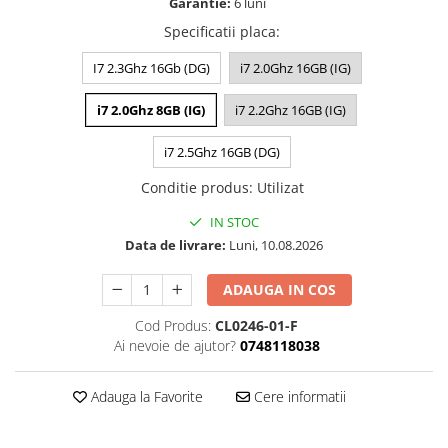
Garantie:
6 luni
A1370 (11” 2010-2011)
Specificatii placa
:
A1465 (11” 2012-2015)
A1466 (13” 2012-2017)
I7 2.3Ghz 16Gb (DG)
i7 2.0Ghz 16GB (IG)
A1932 (13” 2018-2019)
A2179 (13” 2020)
i7 2.0Ghz 8GB (IG)
i7 2.2Ghz 16GB (IG)
A2337 (M1 13” 2020)
i7 2.5Ghz 16GB (DG)
A2681 (M2 13” 2022)
Conditie produs
:
Utilizat
A2941 (M2 15” 2023)
A3113 (M3 13” 2024)
IN STOC
A3240 (M4 13” 2025)
Data de livrare:
Luni, 10.08.2026
MacBook Pro
ADAUGA IN COS
A1278 (Unibody 13” 2009-2012)
A1286 (Unibody 15” 2008-2012)
Cod Produs:
CL0246-01-F
Ai nevoie de ajutor?
0748118038
A1297 (Unibody 17” 2009-2011)
MacBook
Adauga la Favorite
Cere informatii
A1342 (Unibody 13” 2009-2010)
A1534 (Retina 12” 2015-2017)