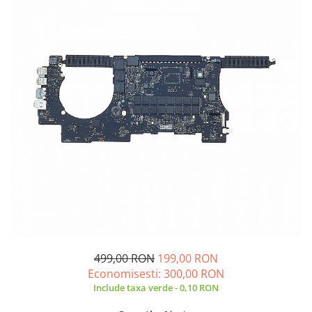
A2159 (Retina 13” 2019)
A2251 (Retina 13” 2020)
A2289 (Retina 13” 2020)
A2338 (M1/M2 13” 2020-2022)
A2442 (M1 14” 2021)
A2485 (M1 16” 2021)
A2779 (M2 14” 2023)
A2918 (M3 14” 2023)
A2992 (M3 14” 2023)
Top Piese Mac
Baterii MacBook
Placi de baza
Incarcatoare MacBook
Display MacBook
499,00 RON
199,00 RON
Tastatura MacBook
Economisesti:
300,00
RON
MacBook Air
Include taxa verde - 0,10 RON
A1369 (13” 2010-2011)