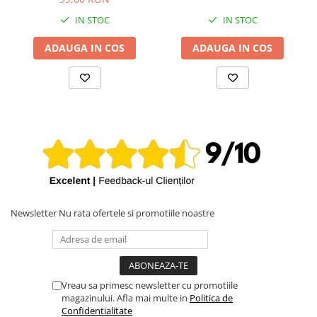
iPhone X
A2780, A2681, A2941
- Layout UK
IN STOC
IN STOC
iPhone 8 Plus
ADAUGA IN COS
ADAUGA IN COS
iPhone 8
iPhone 7 Plus
iPhone 7
iPhone SE 2020 2nd
iPhone 6s Plus
iPhone SE 2022 3rd
iPhone 6 Plus
iPhone 6
Newsletter
Nu rata ofertele si promotiile noastre
Top Piese iPhone
Baterie iPhone
Display iPhone
Housing iPhone
Vreau sa primesc newsletter cu promotiile
magazinului. Afla mai multe in
Politica de
iPhone 6s
Confidentialitate