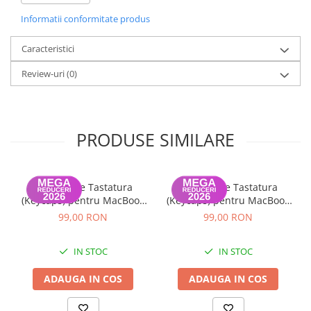
MacBookPro17,1
Informatii conformitate produs
Caracteristici
Review-uri
(0)
PRODUSE SIMILARE
Set Capace Tastatura
Set Capace Tastatura
(Keycaps) pentru MacBook
(Keycaps) pentru MacBook
Pro 14" 16" & MacBook Air
Pro 14" 16" & MacBook Air
99,00 RON
99,00 RON
13" 15" – Modele 2021–2024
13" 15" – Modele 2021–2024
- Layout UK
- Layout US
IN STOC
IN STOC
ADAUGA IN COS
ADAUGA IN COS