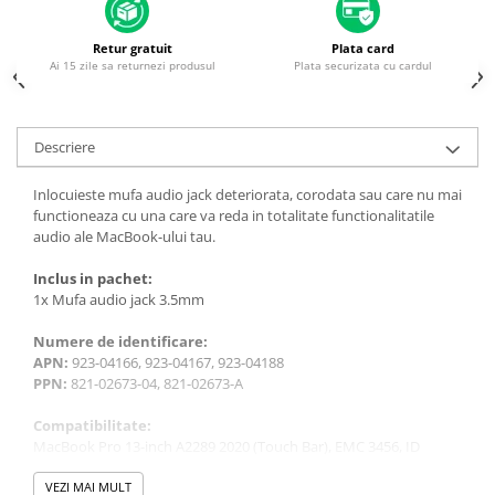
Housing iPhone
iPhone 6s
Retur gratuit
Plata card
Ai 15 zile sa returnezi produsul
Plata securizata cu cardul
Descriere
Inlocuieste mufa audio jack deteriorata, corodata sau care nu mai
functioneaza cu una care va reda in totalitate functionalitatile
audio ale MacBook-ului tau.
Inclus in pachet:
1x Mufa audio jack 3.5mm
Numere de identificare:
APN:
923-04166, 923-04167, 923-04188
PPN:
821-02673-04, 821-02673-A
Compatibilitate:
MacBook Pro 13-inch A2289 2020 (Touch Bar), EMC 3456, ID
MacBookPro16,3
MacBook Pro 13-inch A2338 2020 (Apple M1), EMC 3578, ID
VEZI MAI MULT