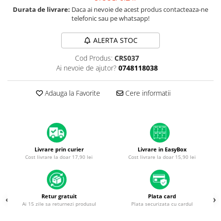
A1370 (11” 2010-2011)
Durata de livrare:
Daca ai nevoie de acest produs contacteaza-ne
A1465 (11” 2012-2015)
telefonic sau pe whatsapp!
A1466 (13” 2012-2017)
ALERTA STOC
A1932 (13” 2018-2019)
A2179 (13” 2020)
Cod Produs:
CRS037
A2337 (M1 13” 2020)
Ai nevoie de ajutor?
0748118038
A2681 (M2 13” 2022)
A2941 (M2 15” 2023)
Adauga la Favorite
Cere informatii
A3113 (M3 13” 2024)
A3240 (M4 13” 2025)
MacBook Pro
A1278 (Unibody 13” 2009-2012)
Livrare prin curier
Livrare in EasyBox
Cost livrare la doar 17,90 lei
Cost livrare la doar 15,90 lei
A1286 (Unibody 15” 2008-2012)
A1297 (Unibody 17” 2009-2011)
MacBook
Retur gratuit
Plata card
A1342 (Unibody 13” 2009-2010)
Ai 15 zile sa returnezi produsul
Plata securizata cu cardul
A1534 (Retina 12” 2015-2017)