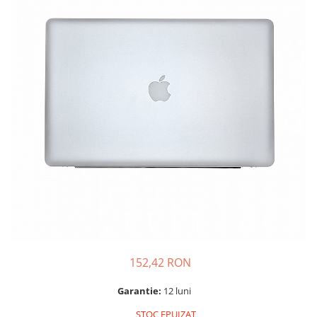
A2159 (Retina 13” 2019)
A2251 (Retina 13” 2020)
A2289 (Retina 13” 2020)
A2338 (M1/M2 13” 2020-2022)
A2442 (M1 14” 2021)
A2485 (M1 16” 2021)
A2779 (M2 14” 2023)
A2918 (M3 14” 2023)
A2992 (M3 14” 2023)
Top Piese Mac
Baterii MacBook
Placi de baza
Incarcatoare MacBook
Display MacBook
152,42 RON
Tastatura MacBook
MacBook Air
Garantie:
12 luni
A1369 (13” 2010-2011)
STOC EPUIZAT