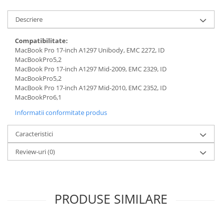
Piese & Accesorii iPhone
iPhone 16 Pro Max
Descriere
iPhone 16 Pro
Compatibilitate:
iPhone 17 Pro
MacBook Pro 17-inch A1297 Unibody, EMC 2272, ID
MacBookPro5,2
iPhone 15 Pro Max
MacBook Pro 17-inch A1297 Mid-2009, EMC 2329, ID
MacBookPro5,2
iPhone 16 Plus
MacBook Pro 17-inch A1297 Mid-2010, EMC 2352, ID
iPhone 17
MacBookPro6,1
iPhone 15 Pro
Informatii conformitate produs
iPhone 16
Caracteristici
iPhone 15 Plus
Review-uri
(0)
iPhone 15
iPhone 14 Pro Max
iPhone 14 Pro
PRODUSE SIMILARE
iPhone 14 Plus
iPhone 14