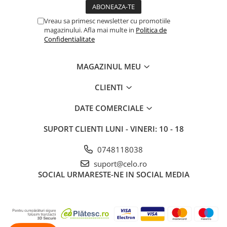
iPhone X
iPhone 8 Plus
Vreau sa primesc newsletter cu promotiile
magazinului. Afla mai multe in
Politica de
iPhone 8
Confidentialitate
iPhone 7 Plus
MAGAZINUL MEU
iPhone 7
iPhone SE 2020 2nd
CLIENTI
iPhone 6s Plus
DATE COMERCIALE
iPhone SE 2022 3rd
SUPORT CLIENTI
LUNI - VINERI: 10 - 18
iPhone 6 Plus
iPhone 6
0748118038
Top Piese iPhone
suport@celo.ro
SOCIAL
URMARESTE-NE IN SOCIAL MEDIA
Baterie iPhone
Display iPhone
Housing iPhone
iPhone 6s