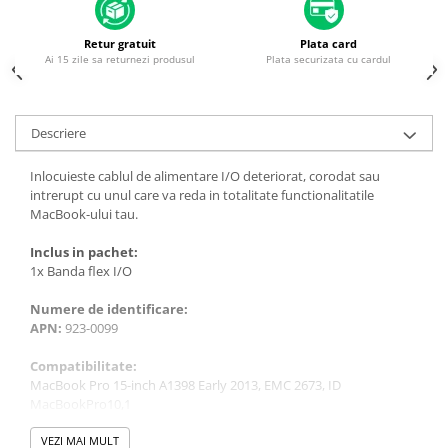
Housing iPhone
iPhone 6s
Retur gratuit
Plata card
Ai 15 zile sa returnezi produsul
Plata securizata cu cardul
Descriere
Inlocuieste cablul de alimentare I/O deteriorat, corodat sau
intrerupt cu unul care va reda in totalitate functionalitatile
MacBook-ului tau.
Inclus in pachet:
1x Banda flex I/O
Numere de identificare:
APN:
923-0099
Compatibilitate:
MacBook Pro 15-inch A1398 Early 2013, EMC 2673, ID
MacBookPro10,1
MacBook Pro 15-inch A1398 Late 2013 (IG), EMC 2674, ID
MacBookPro11,2
VEZI MAI MULT