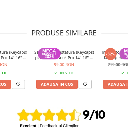
e rețea
n service specializat
PRODUSE SIMILARE
blu de calitate și
tura (Keycaps)
Set Capace Tastatura (Keycaps)
Incarcator m
-32%
Pro 14" 16" &
pentru MacBook Pro 14" 16" &
140W pentru
 15" – Modele
MacBook Air 13" 15" – Modele
 RON
99,00 RON
219,00 R
 Layout UK
2021–2024 - Layout US
STOC
IN STOC
COS
ADAUGA IN COS
ADAUGA I