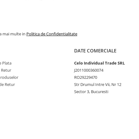
la mai multe in
Politica de Confidentialitate
DATE COMERCIALE
 Plata
Celo Individual Trade SRL
e Retur
J2011000360074
Produselor
RO29229470
de Retur
Str Drumul Intre Vii, Nr 12
Sector 3, Bucuresti