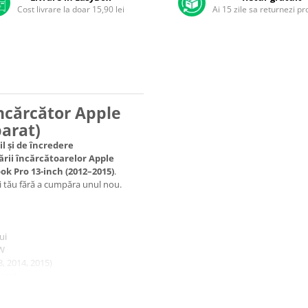
Cost livrare la doar 15,90 lei
Ai 15 zile sa returnezi p
ncărcător Apple
arat)
l și de încredere
ării încărcătoarelor Apple
k Pro 13-inch (2012–2015)
.
ui tău fără a cumpăra unul nou.
ui
0W
, 2014, 2015)
are)