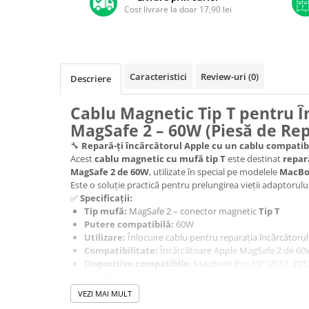
A1370 (11” 2010-2011)
Cost livrare la doar 17,90 lei
A1465 (11” 2012-2015)
A1466 (13” 2012-2017)
A1932 (13” 2018-2019)
A2179 (13” 2020)
Caracteristici
Review-uri
(0)
Descriere
A2337 (M1 13” 2020)
Cablu Magnetic Tip T pentru Î
A2681 (M2 13” 2022)
MagSafe 2 – 60W (Piesă de Rep
A2941 (M2 15” 2023)
🔧
Repară-ți încărcătorul Apple cu un cablu compatibi
A3113 (M3 13” 2024)
Acest
cablu magnetic cu mufă tip T
este destinat
repar
A3240 (M4 13” 2025)
MagSafe 2 de 60W
, utilizate în special pe modelele
MacBoo
MacBook Pro
Este o soluție practică pentru prelungirea vieții adaptorul
✅
Specificații:
A1278 (Unibody 13” 2009-2012)
Tip mufă:
MagSafe 2 – conector magnetic
Tip T
A1286 (Unibody 15” 2008-2012)
Putere compatibilă:
60W
Utilizare:
Înlocuire cablu pentru reparația încărcătorul
A1297 (Unibody 17” 2009-2011)
Compatibilitate:
Încărcătoare Apple MagSafe 2 de 6
MacBook
Dispozitive compatibile:
MacBook Pro 13" (2012, 2013
Condiție:
Piesă de schimb (nu include sursa de aliment
A1342 (Unibody 13” 2009-2010)
🎯
Avantaje:
VEZI MAI MULT
A1534 (Retina 12” 2015-2017)
✔ Repari rapid încărcătorul defect, fără costuri mari