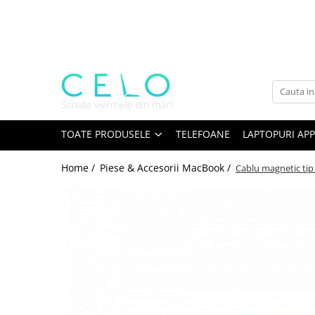
Toate Produsele
Laptopuri Apple
Telefoane
Piese & Accesorii MacBook
MacBook Pro Retina
TOATE PRODUSELE
TELEFOANE
LAPTOPURI APP
A1398 (Retina 15” 2012-2015)
Home /
Piese & Accesorii MacBook /
Cablu magnetic tip
A1425 (Retina 13” 2012-2013)
A1502 (Retina 13” 2013-2015)
A1706 (Retina 13” 2016-2017)
A1707 (Retina 15” 2016-2017)
A1708 (Retina 13” 2016-2017)
A1989 (Retina 13” 2018-2019)
A1990 (Retina 15” 2018-2019)
A2141 (Retina 16” 2019)