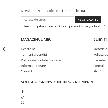
iPhone 13 Pro Max
Newsletter
Nu rata ofertele si promotiile noastre
iPhone 13 Pro
iPhone 13
Vreau sa primesc newsletter cu promotiile magazinului. Af
iPhone 13 mini
iPhone 12 Pro Max
MAGAZINUL MEU
CLIENTI
iPhone 12 Pro
Despre noi
Metode de
iPhone 12
Termeni si Conditii
Politica d
iPhone 12 mini
Politica de Confidentialitate
Garantia 
iPhone 11 Pro Max
Informatii Livrare
Formular 
Contact
ANPC
iPhone 11 Pro
iPhone 11
SOCIAL
URMARESTE-NE IN SOCIAL MEDIA
iPhone XS Max
iPhone XS
iPhone XR