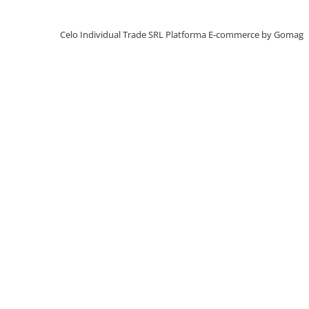
iPhone X
iPhone 8 Plus
Celo Individual Trade SRL
Platforma E-commerce by Gomag
iPhone 8
iPhone 7 Plus
iPhone 7
iPhone SE 2020 2nd
iPhone 6s Plus
iPhone SE 2022 3rd
iPhone 6 Plus
iPhone 6
Top Piese iPhone
Baterie iPhone
Display iPhone
Housing iPhone
iPhone 6s