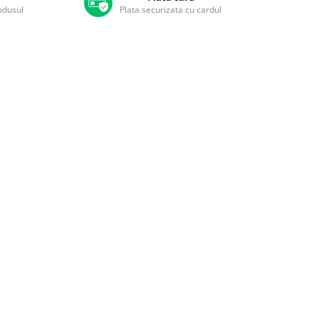
rodusul
Plata securizata cu cardul