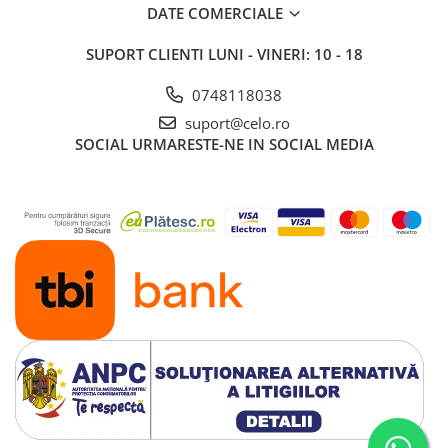
Piese & Accesorii iPad
DATE COMERCIALE
iPad Pro
SUPORT CLIENTI
LUNI - VINERI: 10 - 18
iPad Pro 10.5″ (2017)
iPad Pro 11″ (1st gen - 2018)
0748118038
iPad Pro 11″ (2nd gen - 2020)
suport@celo.ro
SOCIAL
URMARESTE-NE IN SOCIAL MEDIA
iPad Pro 11″ (3rd gen - 2021)
iPad Pro 12.9″ (1st gen - 2015)
iPad Pro 12.9″ (2nd gen - 2017)
iPad Pro 12.9″ (3rd gen - 2018)
iPad Pro 12.9″ (4th gen - 2020)
iPad Pro 12.9″ (5th gen - 2021)
iPad Pro 12.9″ (6th gen - 2022)
iPad Pro 9.7″ (2016)
iPad
iPad (4th gen)
iPad 9.7″ (5th gen - 2017)
iPad 9.7″ (6th gen - 2018)