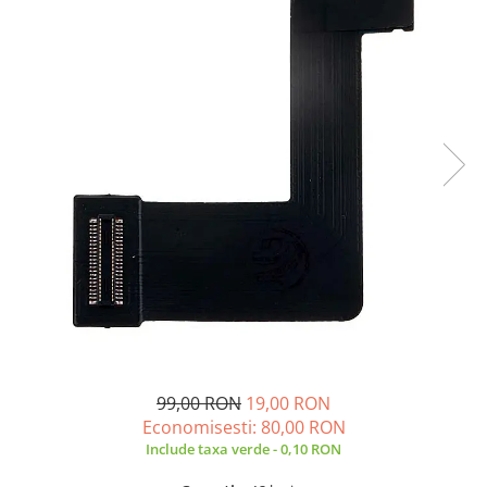
A2159 (Retina 13” 2019)
A2251 (Retina 13” 2020)
A2289 (Retina 13” 2020)
A2338 (M1/M2 13” 2020-2022)
A2442 (M1 14” 2021)
A2485 (M1 16” 2021)
A2779 (M2 14” 2023)
A2918 (M3 14” 2023)
A2992 (M3 14” 2023)
Top Piese Mac
Baterii MacBook
Placi de baza
Incarcatoare MacBook
Display MacBook
99,00 RON
19,00 RON
Tastatura MacBook
Economisesti:
80,00
RON
MacBook Air
Include taxa verde - 0,10 RON
A1369 (13” 2010-2011)