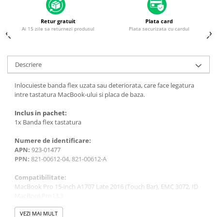
Piese & Accesorii iPhone
iPhone 16 Pro Max
Retur gratuit
Plata card
Ai 15 zile sa returnezi produsul
Plata securizata cu cardul
iPhone 16 Pro
iPhone 17 Pro
iPhone 15 Pro Max
Descriere
iPhone 16 Plus
Inlocuieste banda flex uzata sau deteriorata, care face legatura
iPhone 17
intre tastatura MacBook-ului si placa de baza.
iPhone 15 Pro
Inclus in pachet:
1x Banda flex tastatura
iPhone 16
iPhone 15 Plus
Numere de identificare:
APN:
923-01477
iPhone 15
PPN:
821-00612-04, 821-00612-A
iPhone 14 Pro Max
Compatibilitate:
iPhone 14 Pro
MacBook Pro 15-inch A1707 Late 2016 (Touch Bar), EMC 3072, ID
MacBookPro13,3
iPhone 14 Plus
MacBook Pro 15-inch A1707 Mid-2017 (Touch Bar), EMC 3162, ID
iPhone 14
MacBookPro14,3
VEZI MAI MULT