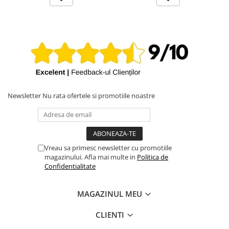
iPhone X
iPhone 8 Plus
iPhone 8
iPhone 7 Plus
iPhone 7
iPhone SE 2020 2nd
Newsletter
Nu rata ofertele si promotiile noastre
iPhone 6s Plus
iPhone SE 2022 3rd
iPhone 6 Plus
iPhone 6
Vreau sa primesc newsletter cu promotiile
magazinului. Afla mai multe in
Politica de
Top Piese iPhone
Confidentialitate
Baterie iPhone
Display iPhone
MAGAZINUL MEU
Housing iPhone
CLIENTI
iPhone 6s