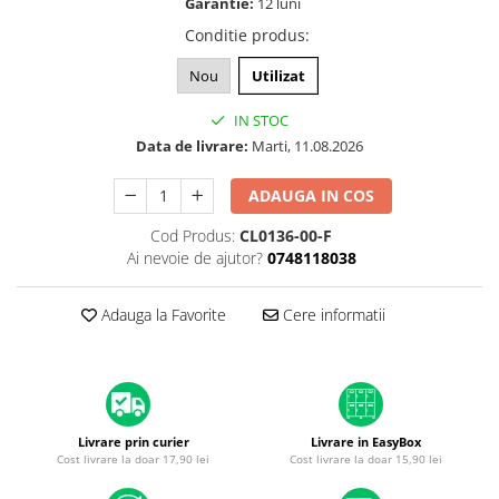
Garantie:
12 luni
A1370 (11” 2010-2011)
Conditie produs
:
A1465 (11” 2012-2015)
A1466 (13” 2012-2017)
Nou
Utilizat
A1932 (13” 2018-2019)
IN STOC
A2179 (13” 2020)
Data de livrare:
Marti, 11.08.2026
A2337 (M1 13” 2020)
A2681 (M2 13” 2022)
ADAUGA IN COS
A2941 (M2 15” 2023)
Cod Produs:
CL0136-00-F
A3113 (M3 13” 2024)
Ai nevoie de ajutor?
0748118038
A3240 (M4 13” 2025)
MacBook Pro
Adauga la Favorite
Cere informatii
A1278 (Unibody 13” 2009-2012)
A1286 (Unibody 15” 2008-2012)
A1297 (Unibody 17” 2009-2011)
MacBook
Livrare prin curier
Livrare in EasyBox
A1342 (Unibody 13” 2009-2010)
Cost livrare la doar 17,90 lei
Cost livrare la doar 15,90 lei
A1534 (Retina 12” 2015-2017)