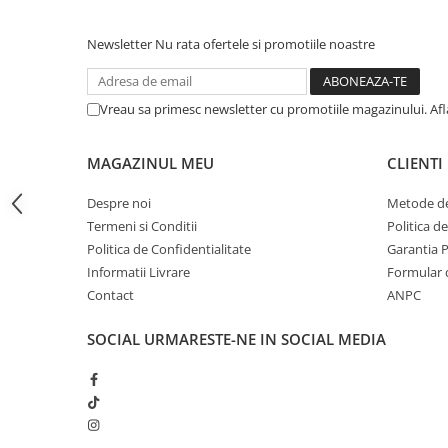
iPhone 13 Pro Max
Newsletter
Nu rata ofertele si promotiile noastre
iPhone 13 Pro
iPhone 13
Vreau sa primesc newsletter cu promotiile magazinului. Af
iPhone 13 mini
iPhone 12 Pro Max
MAGAZINUL MEU
CLIENTI
iPhone 12 Pro
Despre noi
Metode de
iPhone 12
Termeni si Conditii
Politica d
iPhone 12 mini
Politica de Confidentialitate
Garantia 
iPhone 11 Pro Max
Informatii Livrare
Formular 
Contact
ANPC
iPhone 11 Pro
iPhone 11
SOCIAL
URMARESTE-NE IN SOCIAL MEDIA
iPhone XS Max
iPhone XS
iPhone XR