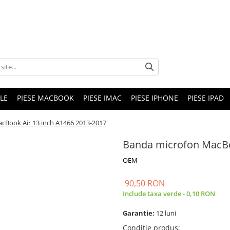
LE
PIESE MACBOOK
PIESE IMAC
PIESE IPHONE
PIESE IPAD
cBook Air 13 inch A1466 2013-2017
Banda microfon MacBo
OEM
90,50 RON
Include taxa verde - 0,10 RON
Garantie:
12 luni
Conditie produs
: