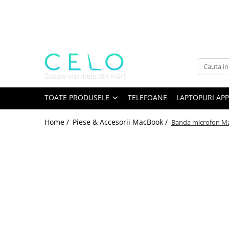
Toate Produsele
Laptopuri Apple
Telefoane
Piese & Accesorii MacBook
MacBook Pro Retina
TOATE PRODUSELE
TELEFOANE
LAPTOPURI APP
A1398 (Retina 15” 2012-2015)
Home /
Piese & Accesorii MacBook /
Banda microfon Ma
A1425 (Retina 13” 2012-2013)
A1502 (Retina 13” 2013-2015)
A1706 (Retina 13” 2016-2017)
A1707 (Retina 15” 2016-2017)
A1708 (Retina 13” 2016-2017)
A1989 (Retina 13” 2018-2019)
A1990 (Retina 15” 2018-2019)
A2141 (Retina 16” 2019)