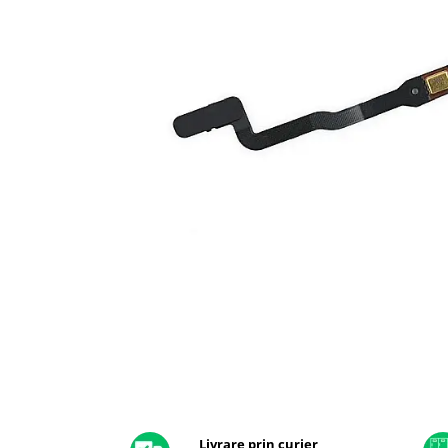
A2159 (Retina 13” 2019)
A2251 (Retina 13” 2020)
A2289 (Retina 13” 2020)
A2338 (M1/M2 13” 2020-2022)
A2442 (M1 14” 2021)
A2485 (M1 16” 2021)
A2779 (M2 14” 2023)
A2918 (M3 14” 2023)
A2992 (M3 14” 2023)
Top Piese Mac
Baterii MacBook
Placi de baza
Incarcatoare MacBook
Display MacBook
Tastatura MacBook
MacBook Air
Distribuie
pe
A1369 (13” 2010-2011)
Facebook
Livrare prin curier