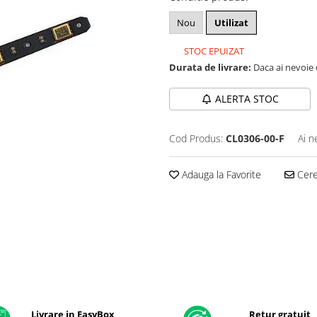
Nou
Utilizat
STOC EPUIZAT
Durata de livrare:
Daca ai nevoie 
ALERTA STOC
Cod Produs:
CL0306-00-F
Ai n
Adauga la Favorite
Cere 
Livrare in EasyBox
Retur gratuit