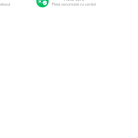
rodusul
Plata securizata cu cardul