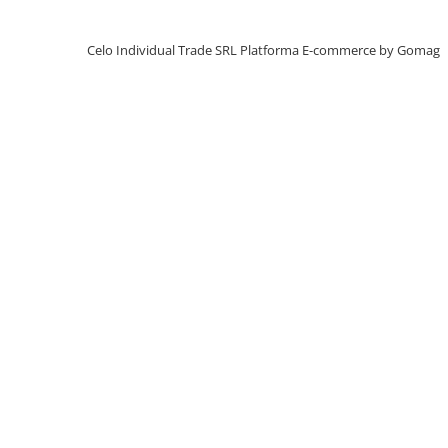
iPhone X
iPhone 8 Plus
Celo Individual Trade SRL
Platforma E-commerce by Gomag
iPhone 8
iPhone 7 Plus
iPhone 7
iPhone SE 2020 2nd
iPhone 6s Plus
iPhone SE 2022 3rd
iPhone 6 Plus
iPhone 6
Top Piese iPhone
Baterie iPhone
Display iPhone
Housing iPhone
iPhone 6s