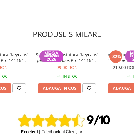
PRODUSE SIMILARE
tura (Keycaps)
Set Capace Tastatura (Keycaps)
Incarcator m
-32%
Pro 14" 16" &
pentru MacBook Pro 14" 16" &
140W pentru
 15" – Modele
MacBook Air 13" 15" – Modele
 RON
99,00 RON
219,00 R
 Layout UK
2021–2024 - Layout US
STOC
IN STOC
COS
ADAUGA IN COS
ADAUGA I