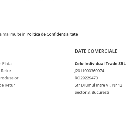
la mai multe in
Politica de Confidentialitate
DATE COMERCIALE
 Plata
Celo Individual Trade SRL
e Retur
J2011000360074
Produselor
RO29229470
de Retur
Str Drumul Intre Vii, Nr 12
Sector 3, Bucuresti