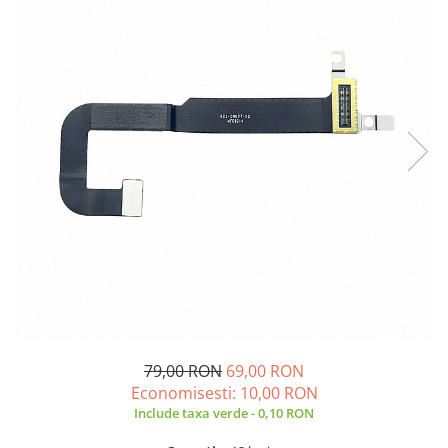
A2159 (Retina 13” 2019)
A2251 (Retina 13” 2020)
A2289 (Retina 13” 2020)
A2338 (M1/M2 13” 2020-2022)
A2442 (M1 14” 2021)
A2485 (M1 16” 2021)
A2779 (M2 14” 2023)
A2918 (M3 14” 2023)
A2992 (M3 14” 2023)
Top Piese Mac
Baterii MacBook
Placi de baza
Incarcatoare MacBook
Display MacBook
79,00 RON
69,00 RON
Tastatura MacBook
Economisesti:
10,00
RON
MacBook Air
Include taxa verde - 0,10 RON
A1369 (13” 2010-2011)