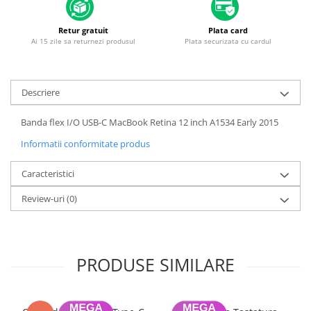
Piese & Accesorii iPhone
iPhone 16 Pro Max
Retur gratuit
Plata card
Ai 15 zile sa returnezi produsul
Plata securizata cu cardul
iPhone 16 Pro
iPhone 17 Pro
iPhone 15 Pro Max
Descriere
iPhone 16 Plus
Banda flex I/O USB-C MacBook Retina 12 inch A1534 Early 2015
iPhone 17
Informatii conformitate produs
iPhone 15 Pro
Caracteristici
iPhone 16
iPhone 15 Plus
Review-uri
(0)
iPhone 15
iPhone 14 Pro Max
PRODUSE SIMILARE
iPhone 14 Pro
iPhone 14 Plus
iPhone 14