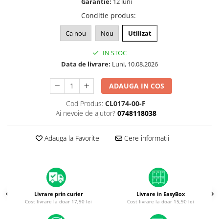
Garantie:
12 luni
A1370 (11” 2010-2011)
Conditie produs
:
A1465 (11” 2012-2015)
A1466 (13” 2012-2017)
Ca nou
Nou
Utilizat
A1932 (13” 2018-2019)
IN STOC
A2179 (13” 2020)
Data de livrare:
Luni, 10.08.2026
A2337 (M1 13” 2020)
A2681 (M2 13” 2022)
ADAUGA IN COS
A2941 (M2 15” 2023)
Cod Produs:
CL0174-00-F
A3113 (M3 13” 2024)
Ai nevoie de ajutor?
0748118038
A3240 (M4 13” 2025)
MacBook Pro
Adauga la Favorite
Cere informatii
A1278 (Unibody 13” 2009-2012)
A1286 (Unibody 15” 2008-2012)
A1297 (Unibody 17” 2009-2011)
MacBook
Livrare prin curier
Livrare in EasyBox
A1342 (Unibody 13” 2009-2010)
Cost livrare la doar 17,90 lei
Cost livrare la doar 15,90 lei
A1534 (Retina 12” 2015-2017)