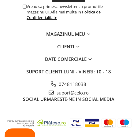
iPhone X
Vreau sa primesc newsletter cu promotiile
iPhone 8 Plus
magazinului. Afla mai multe in
Politica de
Confidentialitate
iPhone 8
iPhone 7 Plus
MAGAZINUL MEU
iPhone 7
CLIENTI
iPhone SE 2020 2nd
DATE COMERCIALE
iPhone 6s Plus
iPhone SE 2022 3rd
SUPORT CLIENTI
LUNI - VINERI: 10 - 18
iPhone 6 Plus
0748118038
iPhone 6
suport@celo.ro
Top Piese iPhone
SOCIAL
URMARESTE-NE IN SOCIAL MEDIA
Baterie iPhone
Display iPhone
Housing iPhone
iPhone 6s