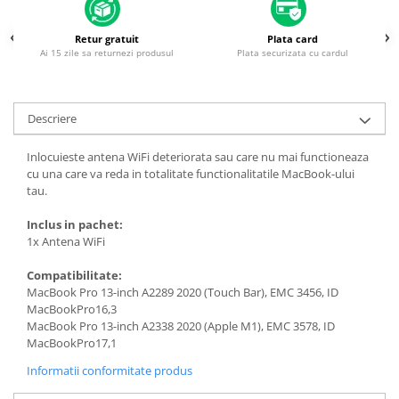
Housing iPhone
iPhone 6s
Retur gratuit
Plata card
Ai 15 zile sa returnezi produsul
Plata securizata cu cardul
Descriere
Inlocuieste antena WiFi deteriorata sau care nu mai functioneaza
cu una care va reda in totalitate functionalitatile MacBook-ului
tau.
Inclus in pachet:
1x Antena WiFi
Compatibilitate:
MacBook Pro 13-inch A2289 2020 (Touch Bar), EMC 3456, ID
MacBookPro16,3
MacBook Pro 13-inch A2338 2020 (Apple M1), EMC 3578, ID
MacBookPro17,1
Informatii conformitate produs