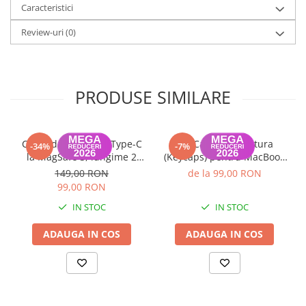
Caracteristici
Review-uri
(0)
PRODUSE SIMILARE
Cablu de Date USB Type-C
Set Capace Tastatura
-34%
-7%
la MagSafe 3, lungime 2
(Keycaps) pentru MacBook
metri MacBook Air / Pro
Pro 14" 16" & MacBook Air
149,00 RON
de la 99,00 RON
A2442, A2485, A2779,
13" 15" – Modele 2021–2024
99,00 RON
A2780, A2681, A2941
- Layout UK
IN STOC
IN STOC
ADAUGA IN COS
ADAUGA IN COS