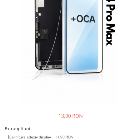
A2159 (Retina 13” 2019)
A2251 (Retina 13” 2020)
A2289 (Retina 13” 2020)
A2338 (M1/M2 13” 2020-2022)
A2442 (M1 14” 2021)
A2485 (M1 16” 2021)
A2779 (M2 14” 2023)
A2918 (M3 14” 2023)
A2992 (M3 14” 2023)
Top Piese Mac
Baterii MacBook
Placi de baza
Incarcatoare MacBook
Display MacBook
13,00 RON
Tastatura MacBook
MacBook Air
Extraoptiuni
A1369 (13” 2010-2011)
Garnitura adeziv display + 11,90 RON