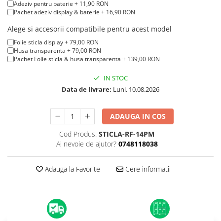
A1370 (11” 2010-2011)
Adeziv pentru baterie + 11,90 RON
Pachet adeziv display & baterie + 16,90 RON
A1465 (11” 2012-2015)
A1466 (13” 2012-2017)
Alege si accesorii compatibile pentru acest model
A1932 (13” 2018-2019)
Folie sticla display + 79,00 RON
Husa transparenta + 79,00 RON
A2179 (13” 2020)
Pachet Folie sticla & husa transparenta + 139,00 RON
A2337 (M1 13” 2020)
IN STOC
A2681 (M2 13” 2022)
Data de livrare:
Luni, 10.08.2026
A2941 (M2 15” 2023)
A3113 (M3 13” 2024)
ADAUGA IN COS
A3240 (M4 13” 2025)
MacBook Pro
Cod Produs:
STICLA-RF-14PM
Ai nevoie de ajutor?
0748118038
A1278 (Unibody 13” 2009-2012)
A1286 (Unibody 15” 2008-2012)
Adauga la Favorite
Cere informatii
A1297 (Unibody 17” 2009-2011)
MacBook
A1342 (Unibody 13” 2009-2010)
A1534 (Retina 12” 2015-2017)