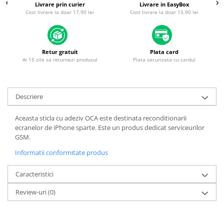
Piese & Accesorii iPhone
Livrare prin curier
Livrare in EasyBox
Cost livrare la doar 17,90 lei
Cost livrare la doar 15,90 lei
iPhone 16 Pro Max
iPhone 16 Pro
iPhone 17 Pro
Retur gratuit
Plata card
Ai 15 zile sa returnezi produsul
Plata securizata cu cardul
iPhone 15 Pro Max
iPhone 16 Plus
iPhone 17
Descriere
iPhone 15 Pro
Aceasta sticla cu adeziv OCA este destinata reconditionarii
iPhone 16
ecranelor de iPhone sparte. Este un produs dedicat serviceurilor
GSM.
iPhone 15 Plus
Informatii conformitate produs
iPhone 15
iPhone 14 Pro Max
Caracteristici
iPhone 14 Pro
Review-uri
(0)
iPhone 14 Plus
iPhone 14