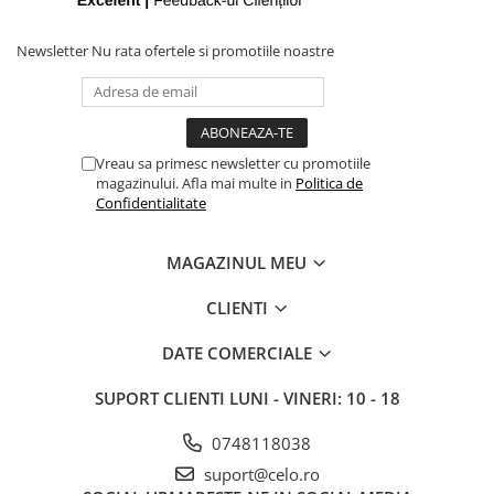
iPhone X
iPhone 8 Plus
Newsletter
Nu rata ofertele si promotiile noastre
iPhone 8
iPhone 7 Plus
iPhone 7
Vreau sa primesc newsletter cu promotiile
iPhone SE 2020 2nd
magazinului. Afla mai multe in
Politica de
Confidentialitate
iPhone 6s Plus
iPhone SE 2022 3rd
MAGAZINUL MEU
iPhone 6 Plus
CLIENTI
iPhone 6
Top Piese iPhone
DATE COMERCIALE
Baterie iPhone
SUPORT CLIENTI
LUNI - VINERI: 10 - 18
Display iPhone
Housing iPhone
0748118038
iPhone 6s
suport@celo.ro