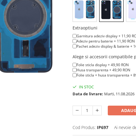
Extraoptiuni
Garnitura adeziv display + 11,90 R
Adeziv pentru baterie + 11,90 RON
Pachet adeziv display & baterie + 
Alege si accesorii compatibile
Folie sticla display + 49,90 RON
Husa transparenta + 49,90 RON
Folie sticla + husa transparenta + 
IN STOC
Data de livrare:
Marti, 11.08.2026
ADAUG
Cod Produs:
IP697
Ai nevoie d