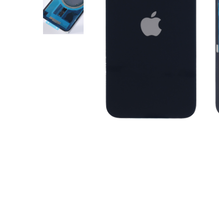
A2159 (Retina 13” 2019)
A2251 (Retina 13” 2020)
A2289 (Retina 13” 2020)
A2338 (M1/M2 13” 2020-2022)
A2442 (M1 14” 2021)
A2485 (M1 16” 2021)
A2779 (M2 14” 2023)
A2918 (M3 14” 2023)
A2992 (M3 14” 2023)
Top Piese Mac
Baterii MacBook
Placi de baza
Distribuie
Incarcatoare MacBook
pe
Display MacBook
Facebook
Tastatura MacBook
MacBook Air
A1369 (13” 2010-2011)