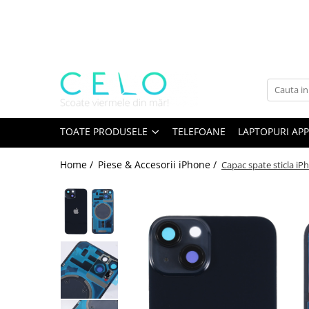
Toate Produsele
Laptopuri Apple
Telefoane
Piese & Accesorii MacBook
MacBook Pro Retina
TOATE PRODUSELE
TELEFOANE
LAPTOPURI APP
A1398 (Retina 15” 2012-2015)
Home /
Piese & Accesorii iPhone /
Capac spate sticla iP
A1425 (Retina 13” 2012-2013)
A1502 (Retina 13” 2013-2015)
A1706 (Retina 13” 2016-2017)
A1707 (Retina 15” 2016-2017)
A1708 (Retina 13” 2016-2017)
A1989 (Retina 13” 2018-2019)
A1990 (Retina 15” 2018-2019)
A2141 (Retina 16” 2019)