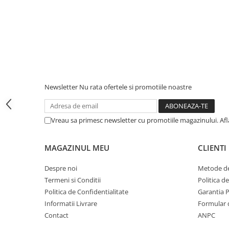
iPhone 13 Pro Max
iPhone 13 Pro
iPhone 13
iPhone 13 mini
iPhone 12 Pro Max
Newsletter
Nu rata ofertele si promotiile noastre
iPhone 12 Pro
iPhone 12
Vreau sa primesc newsletter cu promotiile magazinului. Af
iPhone 12 mini
iPhone 11 Pro Max
MAGAZINUL MEU
CLIENTI
iPhone 11 Pro
Despre noi
Metode de
iPhone 11
Termeni si Conditii
Politica d
iPhone XS Max
Politica de Confidentialitate
Garantia 
iPhone XS
Informatii Livrare
Formular 
Contact
ANPC
iPhone XR