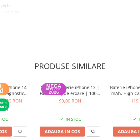
 veche
l sau termic
ntaj corect
PRODUSE SIMILARE
LED iPhone 14
ColorX – Baterie iPhone 13 |
Baterie iPhon
 Diagnostic
Fără mesaj de eroare | 100%
mAh, High Cap
OS) - Garantie
Compatibilă | Garanție 12 luni
(di
99,00 RON
99,00 RON
119
ni
STOC
IN STOC
COS
ADAUGA IN COS
ADAUGA I