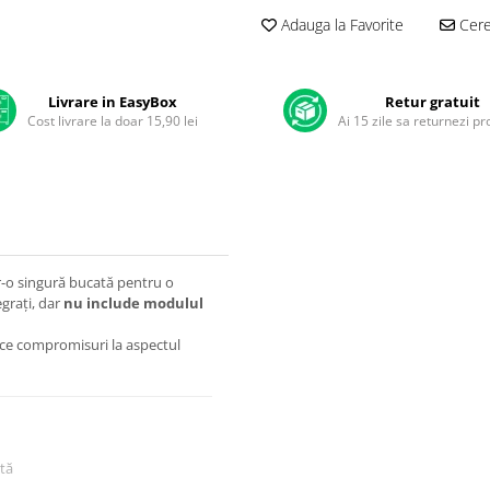
Adauga la Favorite
Cere 
Livrare in EasyBox
Retur gratuit
Cost livrare la doar 15,90 lei
Ai 15 zile sa returnezi p
tr-o singură bucată pentru o
grați, dar
nu include modulul
face compromisuri la aspectul
tă