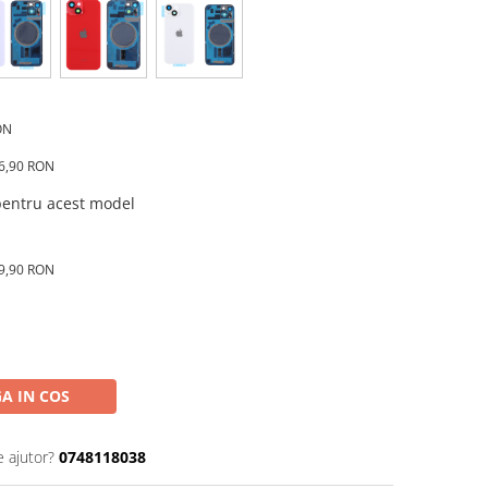
ON
16,90 RON
 pentru acest model
89,90 RON
A IN COS
e ajutor?
0748118038