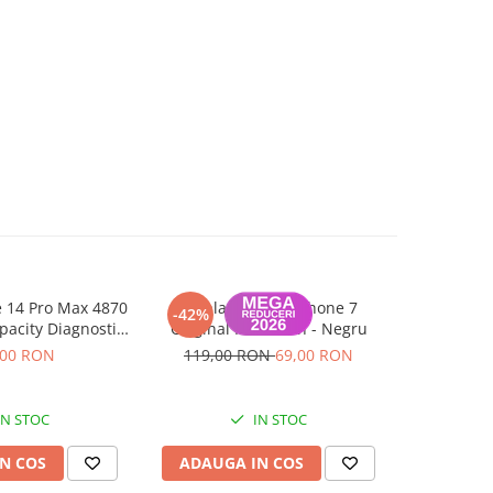
e 14 Pro Max 4870
Display pentru iPhone 7
Sticla spat
-42%
acity Diagnostic
Original Refurbish - Negru
cu iPhone
agnoza)
Bl
,00 RON
119,00 RON
69,00 RON
IN STOC
IN STOC
N COS
ADAUGA IN COS
ADAUG