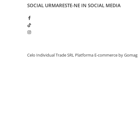
iPhone X
SOCIAL
URMARESTE-NE IN SOCIAL MEDIA
iPhone 8 Plus
iPhone 8
iPhone 7 Plus
iPhone 7
iPhone SE 2020 2nd
Celo Individual Trade SRL
Platforma E-commerce by Gomag
iPhone 6s Plus
iPhone SE 2022 3rd
iPhone 6 Plus
iPhone 6
Top Piese iPhone
Baterie iPhone
Display iPhone
Housing iPhone
iPhone 6s