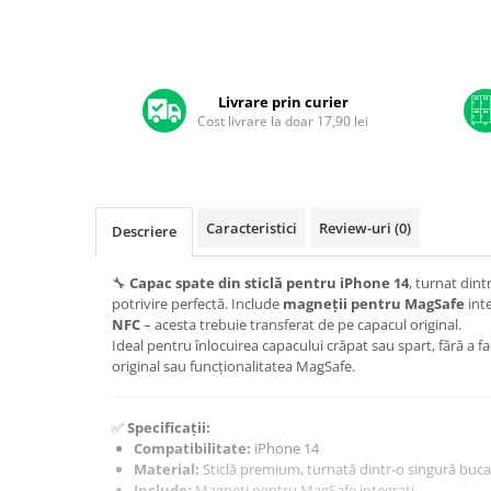
A1370 (11” 2010-2011)
A1465 (11” 2012-2015)
A1466 (13” 2012-2017)
A1932 (13” 2018-2019)
Livrare prin curier
A2179 (13” 2020)
Cost livrare la doar 17,90 lei
A2337 (M1 13” 2020)
A2681 (M2 13” 2022)
A2941 (M2 15” 2023)
Caracteristici
Review-uri
(0)
Descriere
A3113 (M3 13” 2024)
A3240 (M4 13” 2025)
🔧
Capac spate din sticlă pentru iPhone 14
, turnat din
MacBook Pro
potrivire perfectă. Include
magneții pentru MagSafe
inte
NFC
– acesta trebuie transferat de pe capacul original.
A1278 (Unibody 13” 2009-2012)
Ideal pentru înlocuirea capacului crăpat sau spart, fără a 
A1286 (Unibody 15” 2008-2012)
original sau funcționalitatea MagSafe.
A1297 (Unibody 17” 2009-2011)
MacBook
✅
Specificații:
A1342 (Unibody 13” 2009-2010)
Compatibilitate:
iPhone 14
Material:
Sticlă premium, turnată dintr-o singură buca
A1534 (Retina 12” 2015-2017)
Include:
Magneți pentru MagSafe integrați