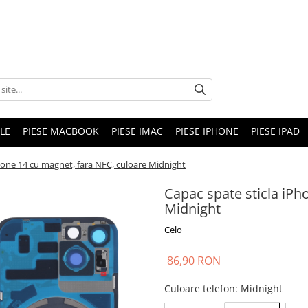
LE
PIESE MACBOOK
PIESE IMAC
PIESE IPHONE
PIESE IPAD
hone 14 cu magnet, fara NFC, culoare Midnight
Capac spate sticla iPh
Midnight
Celo
86,90 RON
Culoare telefon
: Midnight