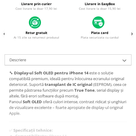
Piese & Accesorii iPhone
Livrare prin curier
Livrare in EasyBox
Cost livrare la doar 17,90 lei
Cost livrare la doar 15,90 lei
iPhone 16 Pro Max
iPhone 16 Pro
iPhone 17 Pro
Retur gratuit
Plata card
Ai 15 zile sa returnezi produsul
Plata securizata cu cardul
iPhone 15 Pro Max
iPhone 16 Plus
iPhone 17
Descriere
iPhone 15 Pro
🔧
Display-ul Soft OLED pentru iPhone 14
este o soluție
iPhone 16
compatibilă premium, ideală pentru înlocuirea ecranului original
deteriorat. Suportă
transplant de IC original
(EEPROM), ceea ce
iPhone 15 Plus
permite păstrarea funcțiilor precum
True Tone
, serial display și
iPhone 15
altele, fără erori software după montaj.
Panoul
Soft OLED
oferă culori intense, contrast ridicat și unghiuri
iPhone 14 Pro Max
de vizualizare excelente – foarte apropiate de display-ul original
Apple.
iPhone 14 Pro
iPhone 14 Plus
✅
Specificații tehnice:
iPhone 14