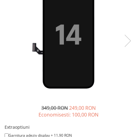
A2159 (Retina 13” 2019)
A2251 (Retina 13” 2020)
A2289 (Retina 13” 2020)
A2338 (M1/M2 13” 2020-2022)
A2442 (M1 14” 2021)
A2485 (M1 16” 2021)
A2779 (M2 14” 2023)
A2918 (M3 14” 2023)
A2992 (M3 14” 2023)
Top Piese Mac
Baterii MacBook
Placi de baza
Incarcatoare MacBook
Display MacBook
349,00 RON
249,00 RON
Tastatura MacBook
Economisesti:
100,00
RON
MacBook Air
Extraoptiuni
A1369 (13” 2010-2011)
Garnitura adeziv display + 11,90 RON