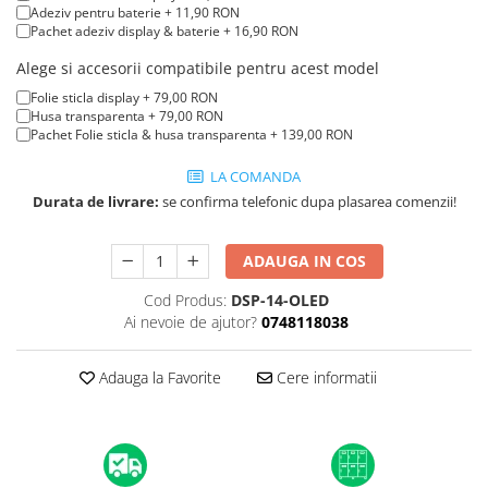
A1370 (11” 2010-2011)
Adeziv pentru baterie + 11,90 RON
Pachet adeziv display & baterie + 16,90 RON
A1465 (11” 2012-2015)
A1466 (13” 2012-2017)
Alege si accesorii compatibile pentru acest model
A1932 (13” 2018-2019)
Folie sticla display + 79,00 RON
Husa transparenta + 79,00 RON
A2179 (13” 2020)
Pachet Folie sticla & husa transparenta + 139,00 RON
A2337 (M1 13” 2020)
A2681 (M2 13” 2022)
LA COMANDA
Durata de livrare:
se confirma telefonic dupa plasarea comenzii!
A2941 (M2 15” 2023)
A3113 (M3 13” 2024)
ADAUGA IN COS
A3240 (M4 13” 2025)
MacBook Pro
Cod Produs:
DSP-14-OLED
Ai nevoie de ajutor?
0748118038
A1278 (Unibody 13” 2009-2012)
A1286 (Unibody 15” 2008-2012)
Adauga la Favorite
Cere informatii
A1297 (Unibody 17” 2009-2011)
MacBook
A1342 (Unibody 13” 2009-2010)
A1534 (Retina 12” 2015-2017)