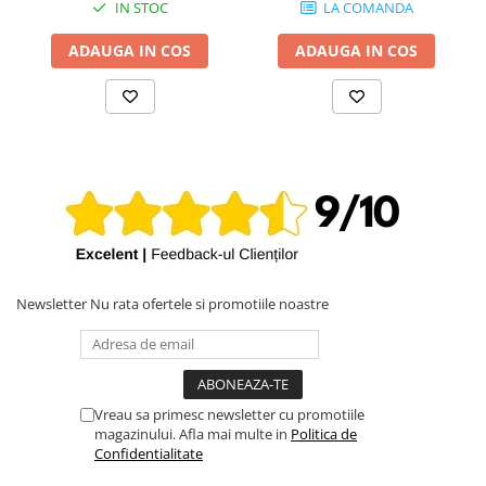
IN STOC
LA COMANDA
iPhone X
iPhone 8 Plus
ADAUGA IN COS
ADAUGA IN COS
iPhone 8
iPhone 7 Plus
iPhone 7
iPhone SE 2020 2nd
iPhone 6s Plus
iPhone SE 2022 3rd
iPhone 6 Plus
Newsletter
Nu rata ofertele si promotiile noastre
iPhone 6
Top Piese iPhone
Baterie iPhone
Display iPhone
Vreau sa primesc newsletter cu promotiile
magazinului. Afla mai multe in
Politica de
Housing iPhone
Confidentialitate
iPhone 6s