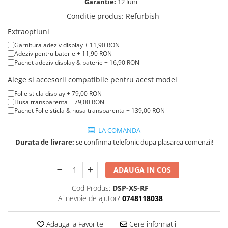
iPad mini (2nd gen)
Garantie:
12 luni
iPhone XS
A2179 (13” 2020)
iPad mini (3rd gen)
Conditie produs
:
Refurbish
iPhone XR
A2337 (M1 13” 2020)
iPad mini (4th gen - 2015)
Extraoptiuni
iPhone X
A2681 (M2 13” 2022)
iPad mini (5th gen - 2019)
Garnitura adeziv display + 11,90 RON
A2941 (M2 15” 2023)
iPhone 8 Plus
iPad mini (6th gen - 2021)
Adeziv pentru baterie + 11,90 RON
Pachet adeziv display & baterie + 16,90 RON
A3113 (M3 13” 2024)
iPhone 8
A3240 (M4 13” 2025)
Alege si accesorii compatibile pentru acest model
iPhone 7 Plus
MacBook Pro
Folie sticla display + 79,00 RON
iPhone 7
Husa transparenta + 79,00 RON
A1278 (Unibody 13” 2009-2012)
Pachet Folie sticla & husa transparenta + 139,00 RON
iPhone SE 2020 2nd
A1286 (Unibody 15” 2008-2012)
iPhone 6s Plus
LA COMANDA
A1297 (Unibody 17” 2009-2011)
Durata de livrare:
se confirma telefonic dupa plasarea comenzii!
iPhone SE 2022 3rd
MacBook
iPhone 6 Plus
A1342 (Unibody 13” 2009-2010)
ADAUGA IN COS
A1534 (Retina 12” 2015-2017)
iPhone 6
Cod Produs:
DSP-XS-RF
Top Piese iPhone
Ai nevoie de ajutor?
0748118038
Baterie iPhone
Display iPhone
Adauga la Favorite
Cere informatii