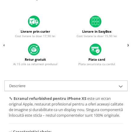
Housing iPhone
iPhone 6s
Livrare prin curier
Livrare in EasyBox
Cost livrare la doar 17,90 lei
Cost livrare la doar 15,90 lei
Retur gratuit
Plata card
Ai 15 zile sa returnezi produsul
Plata securizata cu cardul
Descriere
🔧
Ecranul refurbished pentru iPhone XS
este un ecran
original Apple, restaurat profesional pentru a oferi aceeași calitate
de imagine și durabilitate ca un display nou. Singura componentă
înlocuită este sticla – restul componentelor sunt 100% originale.
✅
Caracteristici cheie: