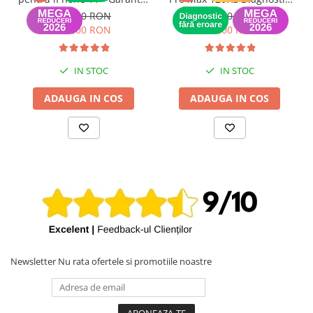
12 luni
(Recunoscut de iOS) -
189,00 RON
649,00 RON
Garantie 12 luni
149,00 RON
399,00 RON
IN STOC
IN STOC
ADAUGA IN COS
ADAUGA IN COS
Newsletter
Nu rata ofertele si promotiile noastre