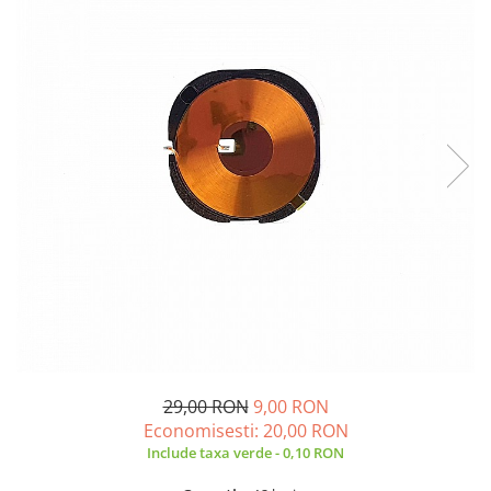
A2159 (Retina 13” 2019)
A2251 (Retina 13” 2020)
A2289 (Retina 13” 2020)
A2338 (M1/M2 13” 2020-2022)
A2442 (M1 14” 2021)
A2485 (M1 16” 2021)
A2779 (M2 14” 2023)
A2918 (M3 14” 2023)
A2992 (M3 14” 2023)
Top Piese Mac
Baterii MacBook
Placi de baza
Incarcatoare MacBook
Display MacBook
29,00 RON
9,00 RON
Tastatura MacBook
Economisesti:
20,00
RON
MacBook Air
Include taxa verde - 0,10 RON
A1369 (13” 2010-2011)