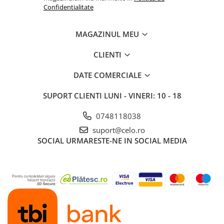
iPhone X
Confidentialitate
iPhone 8 Plus
MAGAZINUL MEU
iPhone 8
iPhone 7 Plus
CLIENTI
iPhone 7
DATE COMERCIALE
iPhone SE 2020 2nd
SUPORT CLIENTI
LUNI - VINERI: 10 - 18
iPhone 6s Plus
iPhone SE 2022 3rd
0748118038
iPhone 6 Plus
suport@celo.ro
SOCIAL
URMARESTE-NE IN SOCIAL MEDIA
iPhone 6
Top Piese iPhone
Baterie iPhone
Display iPhone
Housing iPhone
iPhone 6s