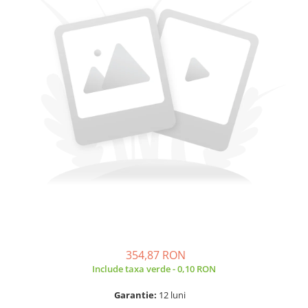
A2159 (Retina 13” 2019)
A2251 (Retina 13” 2020)
A2289 (Retina 13” 2020)
A2338 (M1/M2 13” 2020-2022)
A2442 (M1 14” 2021)
A2485 (M1 16” 2021)
A2779 (M2 14” 2023)
A2918 (M3 14” 2023)
A2992 (M3 14” 2023)
Top Piese Mac
Baterii MacBook
Placi de baza
Incarcatoare MacBook
Display MacBook
354,87 RON
Tastatura MacBook
Include taxa verde - 0,10 RON
MacBook Air
A1369 (13” 2010-2011)
Garantie:
12 luni