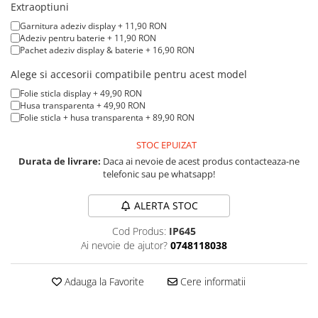
A1370 (11” 2010-2011)
Extraoptiuni
A1465 (11” 2012-2015)
Garnitura adeziv display + 11,90 RON
Adeziv pentru baterie + 11,90 RON
A1466 (13” 2012-2017)
Pachet adeziv display & baterie + 16,90 RON
A1932 (13” 2018-2019)
Alege si accesorii compatibile pentru acest model
A2179 (13” 2020)
Folie sticla display + 49,90 RON
A2337 (M1 13” 2020)
Husa transparenta + 49,90 RON
A2681 (M2 13” 2022)
Folie sticla + husa transparenta + 89,90 RON
A2941 (M2 15” 2023)
STOC EPUIZAT
A3113 (M3 13” 2024)
Durata de livrare:
Daca ai nevoie de acest produs contacteaza-ne
A3240 (M4 13” 2025)
telefonic sau pe whatsapp!
MacBook Pro
ALERTA STOC
A1278 (Unibody 13” 2009-2012)
A1286 (Unibody 15” 2008-2012)
Cod Produs:
IP645
Ai nevoie de ajutor?
0748118038
A1297 (Unibody 17” 2009-2011)
MacBook
Adauga la Favorite
Cere informatii
A1342 (Unibody 13” 2009-2010)
A1534 (Retina 12” 2015-2017)