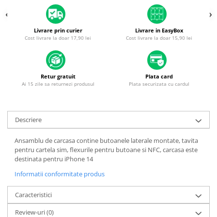
Piese & Accesorii iPhone
iPhone 16 Pro Max
Livrare prin curier
Livrare in EasyBox
iPhone 16 Pro
Cost livrare la doar 17,90 lei
Cost livrare la doar 15,90 lei
iPhone 17 Pro
iPhone 15 Pro Max
Retur gratuit
Plata card
iPhone 16 Plus
Ai 15 zile sa returnezi produsul
Plata securizata cu cardul
iPhone 17
iPhone 15 Pro
Descriere
iPhone 16
iPhone 15 Plus
Ansamblu de carcasa contine butoanele laterale montate, tavita
pentru cartela sim, flexurile pentru butoane si NFC, carcasa este
iPhone 15
destinata pentru iPhone 14
iPhone 14 Pro Max
Informatii conformitate produs
iPhone 14 Pro
Caracteristici
iPhone 14 Plus
Review-uri
(0)
iPhone 14