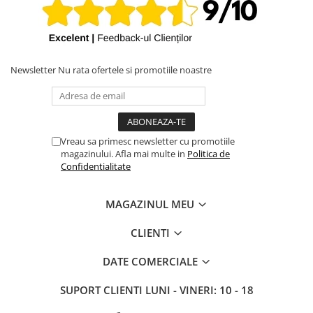
iPhone X
iPhone 8 Plus
iPhone 8
Newsletter
Nu rata ofertele si promotiile noastre
iPhone 7 Plus
iPhone 7
iPhone SE 2020 2nd
iPhone 6s Plus
Vreau sa primesc newsletter cu promotiile
magazinului. Afla mai multe in
Politica de
iPhone SE 2022 3rd
Confidentialitate
iPhone 6 Plus
iPhone 6
MAGAZINUL MEU
Top Piese iPhone
CLIENTI
Baterie iPhone
DATE COMERCIALE
Display iPhone
Housing iPhone
SUPORT CLIENTI
LUNI - VINERI: 10 - 18
iPhone 6s