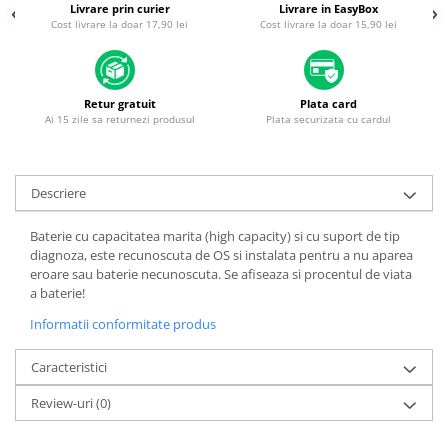
Piese & Accesorii iPhone
Livrare prin curier
Livrare in EasyBox
Cost livrare la doar 17,90 lei
Cost livrare la doar 15,90 lei
iPhone 16 Pro Max
iPhone 16 Pro
iPhone 17 Pro
Retur gratuit
Plata card
Ai 15 zile sa returnezi produsul
Plata securizata cu cardul
iPhone 15 Pro Max
iPhone 16 Plus
iPhone 17
Descriere
iPhone 15 Pro
Baterie cu capacitatea marita (high capacity) si cu suport de tip
iPhone 16
diagnoza, este recunoscuta de OS si instalata pentru a nu aparea
eroare sau baterie necunoscuta. Se afiseaza si procentul de viata
iPhone 15 Plus
a baterie!
iPhone 15
Informatii conformitate produs
iPhone 14 Pro Max
Caracteristici
iPhone 14 Pro
Review-uri
(0)
iPhone 14 Plus
iPhone 14