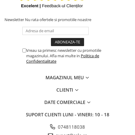
iPhone X
iPhone 8 Plus
Newsletter
Nu rata ofertele si promotiile noastre
iPhone 8
iPhone 7 Plus
iPhone 7
iPhone SE 2020 2nd
Vreau sa primesc newsletter cu promotiile
magazinului. Afla mai multe in
Politica de
iPhone 6s Plus
Confidentialitate
iPhone SE 2022 3rd
iPhone 6 Plus
MAGAZINUL MEU
iPhone 6
CLIENTI
Top Piese iPhone
DATE COMERCIALE
Baterie iPhone
Display iPhone
SUPORT CLIENTI
LUNI - VINERI: 10 - 18
Housing iPhone
0748118038
iPhone 6s