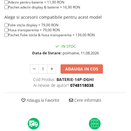
A1370 (11” 2010-2011)
Adeziv pentru baterie + 11,90 RON
Pachet adeziv display & baterie + 16,90 RON
A1465 (11” 2012-2015)
A1466 (13” 2012-2017)
Alege si accesorii compatibile pentru acest model
A1932 (13” 2018-2019)
Folie sticla display + 79,00 RON
Husa transparenta + 79,00 RON
A2179 (13” 2020)
Pachet Folie sticla & husa transparenta + 139,00 RON
A2337 (M1 13” 2020)
IN STOC
A2681 (M2 13” 2022)
Data de livrare:
poimaine, 11.08.2026
A2941 (M2 15” 2023)
A3113 (M3 13” 2024)
ADAUGA IN COS
A3240 (M4 13” 2025)
MacBook Pro
Cod Produs:
BATERIE-14P-DGHI
Ai nevoie de ajutor?
0748118038
A1278 (Unibody 13” 2009-2012)
A1286 (Unibody 15” 2008-2012)
Adauga la Favorite
Cere informatii
A1297 (Unibody 17” 2009-2011)
MacBook
A1342 (Unibody 13” 2009-2010)
A1534 (Retina 12” 2015-2017)