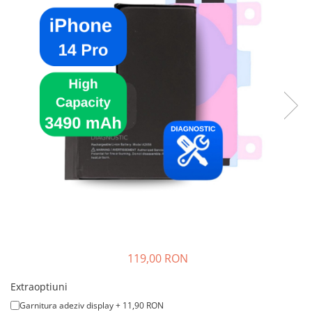
A2159 (Retina 13” 2019)
A2251 (Retina 13” 2020)
A2289 (Retina 13” 2020)
A2338 (M1/M2 13” 2020-2022)
A2442 (M1 14” 2021)
A2485 (M1 16” 2021)
A2779 (M2 14” 2023)
A2918 (M3 14” 2023)
A2992 (M3 14” 2023)
Top Piese Mac
Baterii MacBook
Placi de baza
Incarcatoare MacBook
Display MacBook
119,00 RON
Tastatura MacBook
MacBook Air
Extraoptiuni
A1369 (13” 2010-2011)
Garnitura adeziv display + 11,90 RON