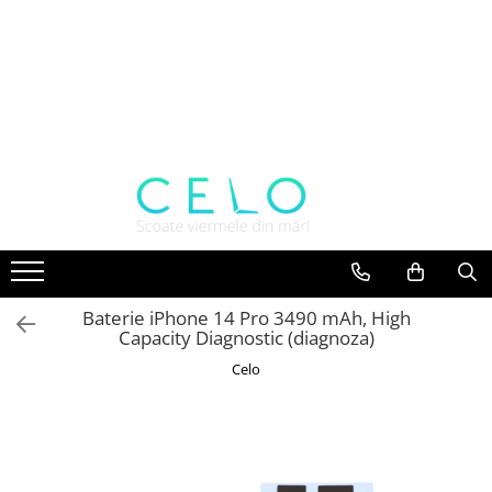
Toate Produsele
Laptopuri Apple
Telefoane
Piese & Accesorii MacBook
MacBook Pro Retina
A1398 (Retina 15” 2012-2015)
A1425 (Retina 13” 2012-2013)
A1502 (Retina 13” 2013-2015)
Baterie iPhone 14 Pro 3490 mAh, High
A1706 (Retina 13” 2016-2017)
Capacity Diagnostic (diagnoza)
A1707 (Retina 15” 2016-2017)
Celo
A1708 (Retina 13” 2016-2017)
A1989 (Retina 13” 2018-2019)
A1990 (Retina 15” 2018-2019)
A2141 (Retina 16” 2019)