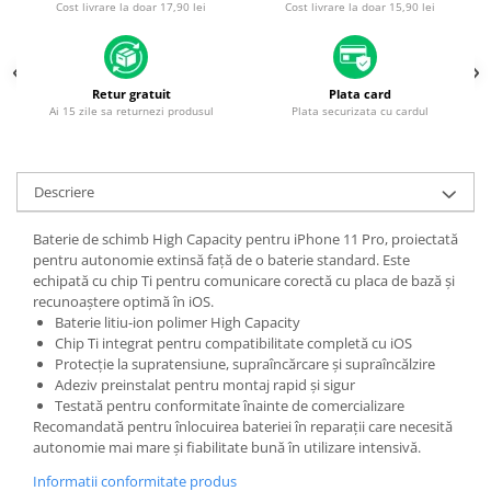
Cost livrare la doar 17,90 lei
Cost livrare la doar 15,90 lei
Piese & Accesorii iPhone
iPhone 16 Pro Max
iPhone 16 Pro
Retur gratuit
Plata card
iPhone 17 Pro
Ai 15 zile sa returnezi produsul
Plata securizata cu cardul
iPhone 15 Pro Max
iPhone 16 Plus
Descriere
iPhone 17
Baterie de schimb High Capacity pentru iPhone 11 Pro, proiectată
iPhone 15 Pro
pentru autonomie extinsă față de o baterie standard. Este
iPhone 16
echipată cu chip Ti pentru comunicare corectă cu placa de bază și
recunoaștere optimă în iOS.
iPhone 15 Plus
Baterie litiu-ion polimer High Capacity
Chip Ti integrat pentru compatibilitate completă cu iOS
iPhone 15
Protecție la supratensiune, supraîncărcare și supraîncălzire
iPhone 14 Pro Max
Adeziv preinstalat pentru montaj rapid și sigur
Testată pentru conformitate înainte de comercializare
iPhone 14 Pro
Recomandată pentru înlocuirea bateriei în reparații care necesită
iPhone 14 Plus
autonomie mai mare și fiabilitate bună în utilizare intensivă.
iPhone 14
Informatii conformitate produs