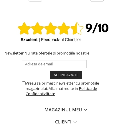
iPhone X
iPhone 8 Plus
iPhone 8
iPhone 7 Plus
iPhone 7
iPhone SE 2020 2nd
Newsletter
Nu rata ofertele si promotiile noastre
iPhone 6s Plus
iPhone SE 2022 3rd
iPhone 6 Plus
Vreau sa primesc newsletter cu promotiile
iPhone 6
magazinului. Afla mai multe in
Politica de
Top Piese iPhone
Confidentialitate
Baterie iPhone
MAGAZINUL MEU
Display iPhone
Housing iPhone
CLIENTI
iPhone 6s