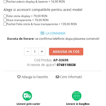
A1370 (11” 2010-2011)
Pachet adeziv display & baterie + 16,90 RON
A1465 (11” 2012-2015)
Alege si accesorii compatibile pentru acest model
A1466 (13” 2012-2017)
Folie sticla display + 79,00 RON
A1932 (13” 2018-2019)
Husa transparenta + 79,00 RON
Pachet Folie sticla & husa transparenta + 139,00 RON
A2179 (13” 2020)
A2337 (M1 13” 2020)
LA COMANDA
A2681 (M2 13” 2022)
Durata de livrare:
se confirma telefonic dupa plasarea comenzii!
A2941 (M2 15” 2023)
A3113 (M3 13” 2024)
ADAUGA IN COS
A3240 (M4 13” 2025)
Cod Produs:
AP-03698
MacBook Pro
Ai nevoie de ajutor?
0748118038
A1278 (Unibody 13” 2009-2012)
A1286 (Unibody 15” 2008-2012)
Adauga la Favorite
Cere informatii
A1297 (Unibody 17” 2009-2011)
MacBook
A1342 (Unibody 13” 2009-2010)
A1534 (Retina 12” 2015-2017)
Livrare prin curier
Livrare in EasyBox