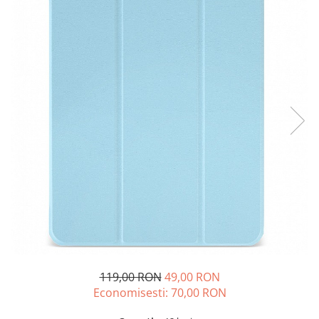
A2159 (Retina 13” 2019)
A2251 (Retina 13” 2020)
A2289 (Retina 13” 2020)
A2338 (M1/M2 13” 2020-2022)
A2442 (M1 14” 2021)
A2485 (M1 16” 2021)
A2779 (M2 14” 2023)
A2918 (M3 14” 2023)
A2992 (M3 14” 2023)
Top Piese Mac
Baterii MacBook
Placi de baza
Incarcatoare MacBook
Display MacBook
Tastatura MacBook
119,00 RON
49,00 RON
MacBook Air
Economisesti:
70,00
RON
A1369 (13” 2010-2011)