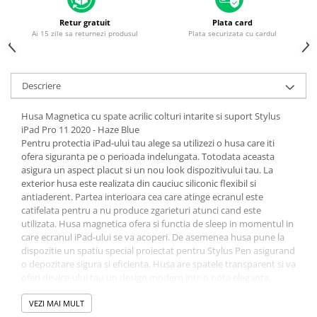
Piese & Accesorii iPhone
Retur gratuit
Plata card
iPhone 16 Pro Max
Ai 15 zile sa returnezi produsul
Plata securizata cu cardul
iPhone 16 Pro
iPhone 17 Pro
Descriere
iPhone 15 Pro Max
iPhone 16 Plus
Husa Magnetica cu spate acrilic colturi intarite si suport Stylus
iPad Pro 11 2020 - Haze Blue
iPhone 17
Pentru protectia iPad-ului tau alege sa utilizezi o husa care iti
ofera siguranta pe o perioada indelungata. Totodata aceasta
iPhone 15 Pro
asigura un aspect placut si un nou look dispozitivului tau. La
iPhone 16
exterior husa este realizata din cauciuc siliconic flexibil si
antiaderent. Partea interioara cea care atinge ecranul este
iPhone 15 Plus
catifelata pentru a nu produce zgarieturi atunci cand este
iPhone 15
utilizata. Husa magnetica ofera si functia de sleep in momentul in
care ecranul iPad-ului se va acoperi. De asemenea husa pune la
iPhone 14 Pro Max
dispozitie un spatiu special proiectat pentru Stylus Pen asigurand
o depozitare sigura si eficienta. Husa are spatele transparent si va
iPhone 14 Pro
oferi device-ului tau un design modern intr-o nota eleganta.
iPhone 14 Plus
Husa dispune de functia Anti-Fall Airbag ce asigura o extra
protectie a colturilor tabletei si display-ului.
VEZI MAI MULT
iPhone 14