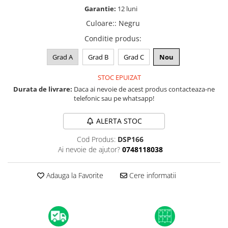
A1370 (11” 2010-2011)
Garantie:
12 luni
A1465 (11” 2012-2015)
Culoare:
:
Negru
A1466 (13” 2012-2017)
Conditie produs
:
A1932 (13” 2018-2019)
A2179 (13” 2020)
Grad A
Grad B
Grad C
Nou
A2337 (M1 13” 2020)
STOC EPUIZAT
A2681 (M2 13” 2022)
Durata de livrare:
Daca ai nevoie de acest produs contacteaza-ne
A2941 (M2 15” 2023)
telefonic sau pe whatsapp!
A3113 (M3 13” 2024)
ALERTA STOC
A3240 (M4 13” 2025)
MacBook Pro
Cod Produs:
DSP166
Ai nevoie de ajutor?
0748118038
A1278 (Unibody 13” 2009-2012)
A1286 (Unibody 15” 2008-2012)
Adauga la Favorite
Cere informatii
A1297 (Unibody 17” 2009-2011)
MacBook
A1342 (Unibody 13” 2009-2010)
A1534 (Retina 12” 2015-2017)