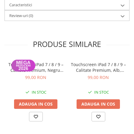
Caracteristici
iPhone 13 Pro Max
Review-uri
(0)
iPhone 13 Pro
iPhone 13
iPhone 13 mini
PRODUSE SIMILARE
iPhone 12 Pro Max
iPhone 12 Pro
iPhone 12
Touchscreen iPad 7 / 8 / 9 –
Touchscreen iPad 7 / 8 / 9 –
Calitate Premium, Negru,
Calitate Premium, Alb,
iPhone 12 mini
Garanție 12 luni
Garanție 12 luni
99,00 RON
99,00 RON
iPhone 11 Pro Max
iPhone 11 Pro
IN STOC
IN STOC
iPhone 11
ADAUGA IN COS
ADAUGA IN COS
iPhone XS Max
iPhone XS
iPhone XR