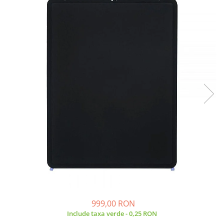
A2159 (Retina 13” 2019)
A2251 (Retina 13” 2020)
A2289 (Retina 13” 2020)
A2338 (M1/M2 13” 2020-2022)
A2442 (M1 14” 2021)
A2485 (M1 16” 2021)
A2779 (M2 14” 2023)
A2918 (M3 14” 2023)
A2992 (M3 14” 2023)
Top Piese Mac
Baterii MacBook
Placi de baza
Incarcatoare MacBook
Display MacBook
Tastatura MacBook
MacBook Air
999,00 RON
Include taxa verde - 0,25 RON
A1369 (13” 2010-2011)