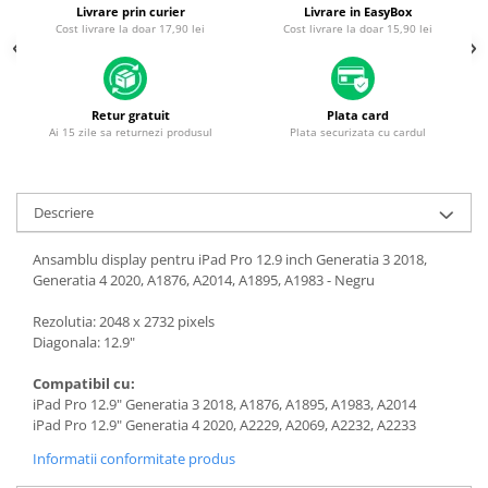
Piese & Accesorii iPhone
Livrare prin curier
Livrare in EasyBox
Cost livrare la doar 17,90 lei
Cost livrare la doar 15,90 lei
iPhone 16 Pro Max
iPhone 16 Pro
iPhone 17 Pro
Retur gratuit
Plata card
Ai 15 zile sa returnezi produsul
Plata securizata cu cardul
iPhone 15 Pro Max
iPhone 16 Plus
iPhone 17
Descriere
iPhone 15 Pro
Ansamblu display pentru iPad Pro 12.9 inch Generatia 3 2018,
iPhone 16
Generatia 4 2020, A1876, A2014, A1895, A1983 - Negru
iPhone 15 Plus
Rezolutia: 2048 x 2732 pixels
Diagonala: 12.9"
iPhone 15
iPhone 14 Pro Max
Compatibil cu:
iPad Pro 12.9" Generatia 3 2018, A1876, A1895, A1983, A2014
iPhone 14 Pro
iPad Pro 12.9" Generatia 4 2020, A2229, A2069, A2232, A2233
iPhone 14 Plus
Informatii conformitate produs
iPhone 14