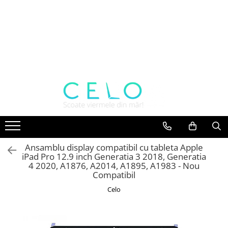
Toate Produsele
Laptopuri Apple
Telefoane
Piese & Accesorii MacBook
MacBook Pro Retina
A1398 (Retina 15” 2012-2015)
A1425 (Retina 13” 2012-2013)
A1502 (Retina 13” 2013-2015)
Ansamblu display compatibil cu tableta Apple
A1706 (Retina 13” 2016-2017)
iPad Pro 12.9 inch Generatia 3 2018, Generatia
A1707 (Retina 15” 2016-2017)
4 2020, A1876, A2014, A1895, A1983 - Nou
Compatibil
A1708 (Retina 13” 2016-2017)
A1989 (Retina 13” 2018-2019)
Celo
A1990 (Retina 15” 2018-2019)
A2141 (Retina 16” 2019)