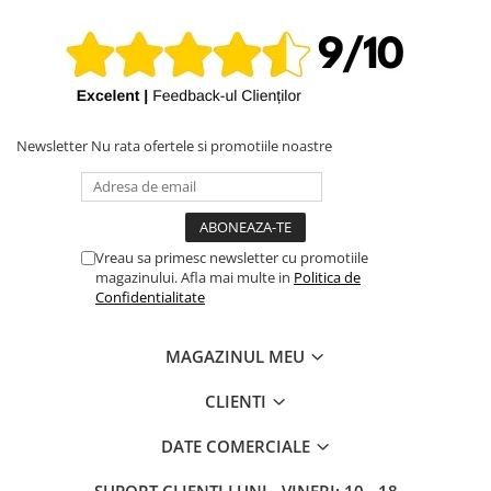
iPhone X
iPhone 8 Plus
iPhone 8
iPhone 7 Plus
iPhone 7
Newsletter
Nu rata ofertele si promotiile noastre
iPhone SE 2020 2nd
iPhone 6s Plus
iPhone SE 2022 3rd
Vreau sa primesc newsletter cu promotiile
magazinului. Afla mai multe in
Politica de
iPhone 6 Plus
Confidentialitate
iPhone 6
Top Piese iPhone
MAGAZINUL MEU
Baterie iPhone
CLIENTI
Display iPhone
Housing iPhone
DATE COMERCIALE
iPhone 6s